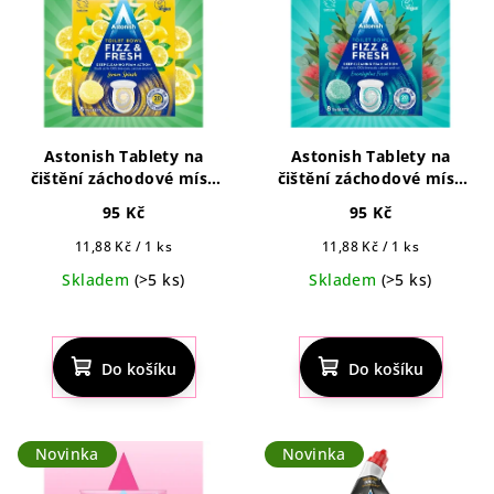
Astonish Tablety na
Astonish Tablety na
čištění záchodové mísy
čištění záchodové mísy
Fizz & Fresh s vůní
Fizz & Fresh s vůní
95 Kč
95 Kč
citronu 8ks
eukalyptu 8ks
Měrná
Měrná
11,88 Kč / 1 ks
11,88 Kč / 1 ks
cena:
cena:
Skladem
(>5 ks)
Skladem
(>5 ks)
Průměrné
hodnocení
produktu
Do košíku
Do košíku
je
5,0
z
5
Novinka
Novinka
hvězdiček.