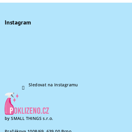
Z
á
p
Instagram
a
t
í
Sledovat na Instagramu
by SMALL THINGS s.r.o.
Pražákova 1008/69, 639 00 Brno