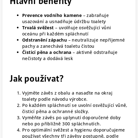
Hlavní benefity
Prevence vodního kamene
– zabraňuje
usazování a usnadňuje údržbu toalety
Trvalá svěžest
– uvolňuje osvěžující vůni
oceánu při každém spláchnutí
Odstranění zápachu
– neutralizuje nepříjemné
pachy a zanechává toaletu čistou
Čisticí pěna a ochrana
– aktivně odstraňuje
nečistoty a dodává lesk
Jak používat?
Vyjměte závěs z obalu a nasaďte na okraj
toalety podle návodu výrobce.
Po každém spláchnutí se uvolní osvěžující vůně,
čisticí pěna a ochranné složky.
Vyměňte závěs po uplynutí doporučené doby
nebo po přibližně 300 spláchnutích.
Pro optimální svěžest a hygienu doporučujeme
používat všechny tři závěsy postupně, podle