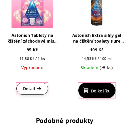
Astonish Tablety na
Astonish Extra silný gel
čištění záchodové mísy
na čištění toalety Pure
Fizz & Fresh s vůní
Power 750 ml
95 Kč
109 Kč
pivoňky 8ks
Měrná
Měrná
11,88 Kč / 1 ks
14,53 Kč / 100 ml
cena:
cena:
Vyprodáno
Skladem
(>5 ks)
Detail
Do košíku
Podobné produkty