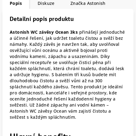
Popis
Diskuze
Značka
Astonish
Detailní popis produktu
Astonish WC závěsy Ocean 3ks
přinášejí jednoduché
a účinné řešení, jak udržet toaletu čistou a svěží bez
námahy. Každý závěs je navržen tak, aby uvolňoval
osvěžující vůni oceánu a aktivně bojoval proti
vodnímu kameni, zápachu a usazeninám. Díky
speciální receptuře se uvolňuje čisticí pěna při
každém spláchnutí, která chrání toaletu, dodává lesk
a udržuje hygienu. S balením tří kusů budete mít
dlouhodobou čistotu a svěží vůni až na 300
spláchnutí každého závěsu. Tento produkt je ideální
pro domácnosti, kanceláře i veřejné prostory, kde
oceníte jednoduché řešení každodenní hygieny a
svěžesti. Už žádné zápachy ani vodní kámen –
Astonish WC závěsy Ocean vám zajistí čistotu a
svěžest s každým spláchnutím.