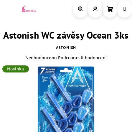
Přejít
na
obsah
Nákupn
Hledat
Přihlášení
Astonish WC závěsy Ocean 3ks
košík
ASTONISH
Průměrné
Neohodnoceno
Podrobnosti hodnocení
hodnocení
Novinka
produktu
je
0,0
z
5
hvězdiček.