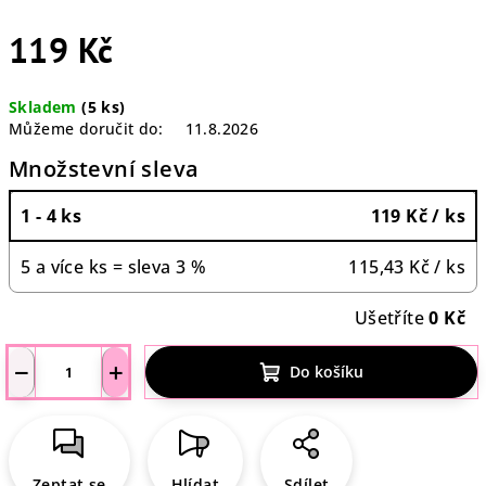
119 Kč
Měrná
Skladem
(5 ks)
cena:
Můžeme doručit do:
11.8.2026
Množstevní sleva
1 - 4 ks
119 Kč
/ ks
5 a více ks = sleva 3 %
115,43 Kč
/ ks
Ušetříte
0 Kč
−
+
Do košíku
Zeptat se
Hlídat
Sdílet