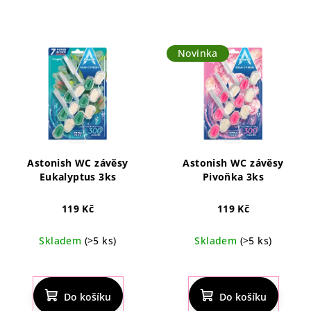
Novinka
Astonish WC závěsy
Astonish WC závěsy
Eukalyptus 3ks
Pivoňka 3ks
119 Kč
119 Kč
Skladem
(>5 ks)
Skladem
(>5 ks)
Průměrné
hodnocení
produktu
Do košíku
Do košíku
je