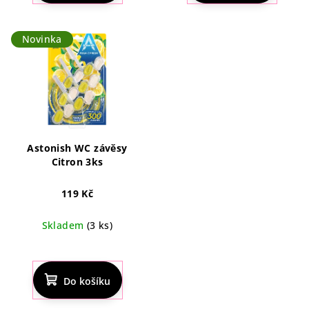
4,0
z
5
Novinka
hvězdiček.
Astonish WC závěsy
Citron 3ks
119 Kč
Skladem
(3 ks)
Do košíku