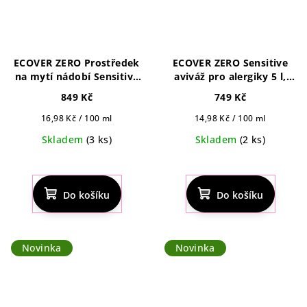
ECOVER ZERO Prostředek
ECOVER ZERO Sensitive
na mytí nádobí Sensitive
aviváž pro alergiky 5 l,
5 l refill
200pd refill
849 Kč
749 Kč
Měrná
Měrná
16,98 Kč / 100 ml
14,98 Kč / 100 ml
cena:
cena:
Skladem
(3 ks)
Skladem
(2 ks)
Do košíku
Do košíku
Novinka
Novinka