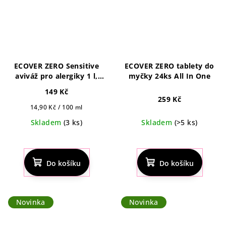
ECOVER ZERO Sensitive
ECOVER ZERO tablety do
aviváž pro alergiky 1 l,
myčky 24ks All In One
33pd
149 Kč
259 Kč
Měrná
14,90 Kč / 100 ml
cena:
Skladem
(3 ks)
Skladem
(>5 ks)
Do košíku
Do košíku
Novinka
Novinka