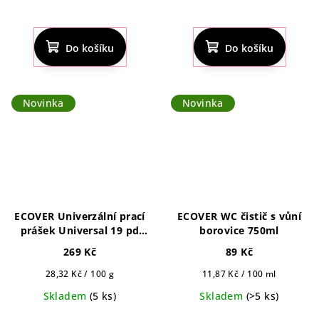
Do košíku
Do košíku
Novinka
Novinka
ECOVER Univerzální prací
ECOVER WC čistič s vůní
prášek Universal 19 pd
borovice 750ml
0,95 kg
269 Kč
89 Kč
Měrná
Měrná
28,32 Kč / 100 g
11,87 Kč / 100 ml
cena:
cena:
Skladem
(5 ks)
Skladem
(>5 ks)