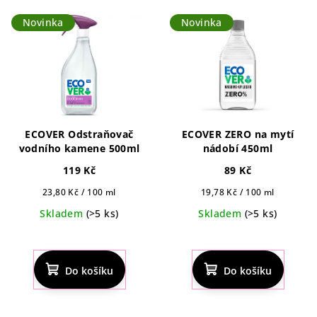
í
V
p
Novinka
Novinka
ý
r
p
o
i
d
s
u
p
k
r
ECOVER Odstraňovač
ECOVER ZERO na mytí
t
o
vodního kamene 500ml
nádobí 450ml
ů
d
119 Kč
89 Kč
u
Měrná
Měrná
23,80 Kč / 100 ml
19,78 Kč / 100 ml
k
cena:
cena:
Skladem
(>5 ks)
Skladem
(>5 ks)
t
ů
Do košíku
Do košíku