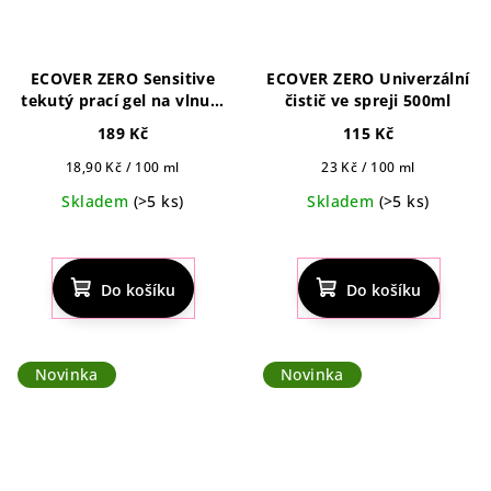
ECOVER ZERO Sensitive
ECOVER ZERO Univerzální
tekutý prací gel na vlnu a
čistič ve spreji 500ml
choulostivé prádlo 1 l,
189 Kč
115 Kč
22pd
Měrná
Měrná
18,90 Kč / 100 ml
23 Kč / 100 ml
cena:
cena:
Skladem
(>5 ks)
Skladem
(>5 ks)
Průměrné
hodnocení
produktu
Do košíku
Do košíku
je
5,0
z
5
Novinka
Novinka
hvězdiček.