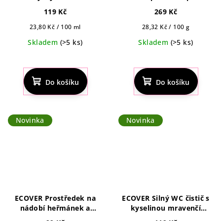
kg
119 Kč
269 Kč
Měrná
Měrná
23,80 Kč / 100 ml
28,32 Kč / 100 g
cena:
cena:
Skladem
(>5 ks)
Skladem
(>5 ks)
Do košíku
Do košíku
Novinka
Novinka
ECOVER Prostředek na
ECOVER Silný WC čistič s
nádobí heřmánek a
kyselinou mravenčí
klementinka 450ml
Cleaner Power 750 ml