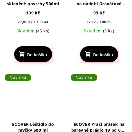
skleněné povrchy 500ml
na nádobí Granátové
jablko a Fík 450ml
139 Kč
99 Kč
Měrná
Měrná
27,80 Kč / 100 ml
22 Kč / 100 ml
cena:
cena:
Skladem
(>5 ks)
Skladem
(5 ks)
Do košíku
Do košíku
Novinka
Novinka
ECOVER Leštidlo do
ECOVER Prací prášek na
myčky 500 ml
barevné prádlo 19 pd 0,95