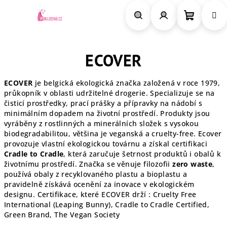
Přejít
na
obsah
Nákupn
Hledat
Přihlášení
ECOVER
košík
ECOVER
je belgická ekologická značka založená v roce 1979,
průkopník v oblasti udržitelné drogerie. Specializuje se na
čisticí prostředky, prací prášky a přípravky na nádobí s
minimálním dopadem na životní prostředí. Produkty jsou
vyráběny z rostlinných a minerálních složek s vysokou
biodegradabilitou, většina je veganská a cruelty-free. Ecover
provozuje vlastní ekologickou továrnu a získal certifikaci
Cradle to Cradle
, která zaručuje šetrnost produktů i obalů k
životnímu prostředí. Značka se věnuje filozofii
zero waste
,
používá obaly z recyklovaného plastu a bioplastu a
pravidelně získává ocenění za inovace v ekologickém
designu. Certifikace, které ECOVER drží : Cruelty Free
International (Leaping Bunny), Cradle to Cradle Certified,
Green Brand, The Vegan Society