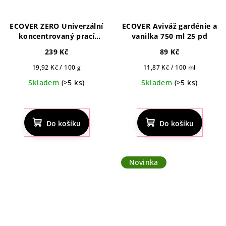
ECOVER ZERO Univerzální
ECOVER Aviváž gardénie a
koncentrovaný prací
vanilka 750 ml 25 pd
prášek 19 pd 0,95 kg
239 Kč
89 Kč
Měrná
Měrná
19,92 Kč / 100 g
11,87 Kč / 100 ml
cena:
cena:
Skladem
(>5 ks)
Skladem
(>5 ks)
Do košíku
Do košíku
Novinka