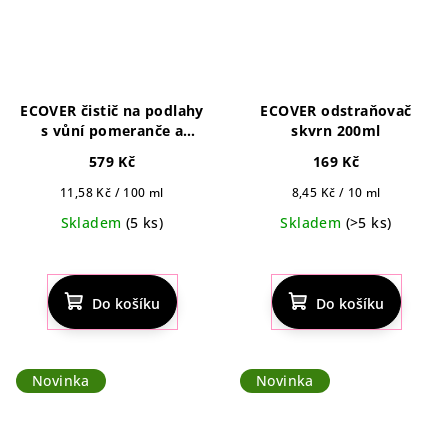
ECOVER čistič na podlahy
ECOVER odstraňovač
s vůní pomeranče a
skvrn 200ml
citronu 5 l refill
579 Kč
169 Kč
Měrná
Měrná
11,58 Kč / 100 ml
8,45 Kč / 10 ml
cena:
cena:
Skladem
(5 ks)
Skladem
(>5 ks)
Do košíku
Do košíku
Novinka
Novinka