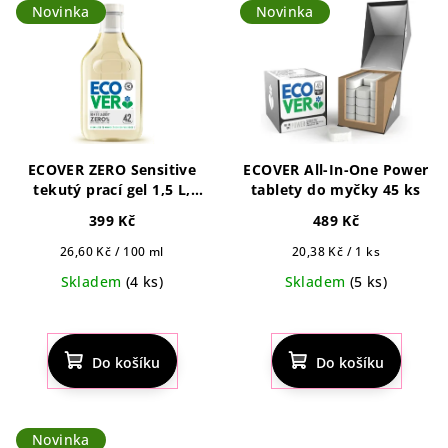
Novinka
Novinka
ECOVER ZERO Sensitive
ECOVER All-In-One Power
tekutý prací gel 1,5 L,
tablety do myčky 45 ks
42pd
399 Kč
489 Kč
Měrná
Měrná
26,60 Kč / 100 ml
20,38 Kč / 1 ks
cena:
cena:
Skladem
(4 ks)
Skladem
(5 ks)
Do košíku
Do košíku
Novinka