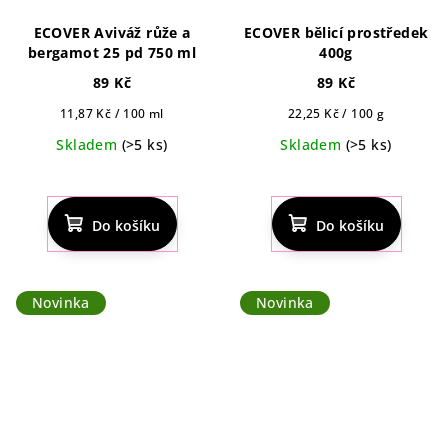
ECOVER Aviváž růže a
ECOVER bělicí prostředek
bergamot 25 pd 750 ml
400g
89 Kč
89 Kč
Měrná
Měrná
11,87 Kč / 100 ml
22,25 Kč / 100 g
cena:
cena:
Skladem
(>5 ks)
Skladem
(>5 ks)
Do košíku
Do košíku
Novinka
Novinka