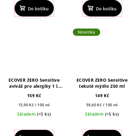
Do košíku
Do košíku
Novinka
ECOVER ZERO Sensitive
ECOVER ZERO Sensitive
aviváž pro alergiky 1 l,
tekuté mýdlo 250 ml
40pd
159 Kč
149 Kč
Měrná
Měrná
15,90 Kč / 100 ml
59,60 Kč / 100 ml
cena:
cena:
Skladem
(>5 ks)
Skladem
(>5 ks)