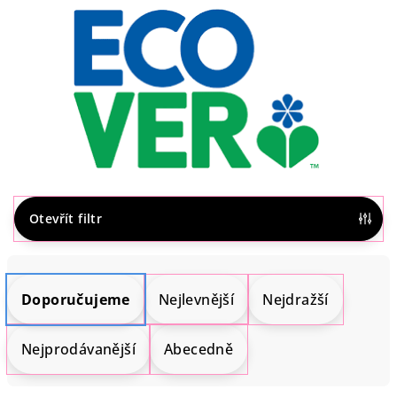
Otevřít filtr
Ř
a
Doporučujeme
Nejlevnější
Nejdražší
z
e
Nejprodávanější
Abecedně
n