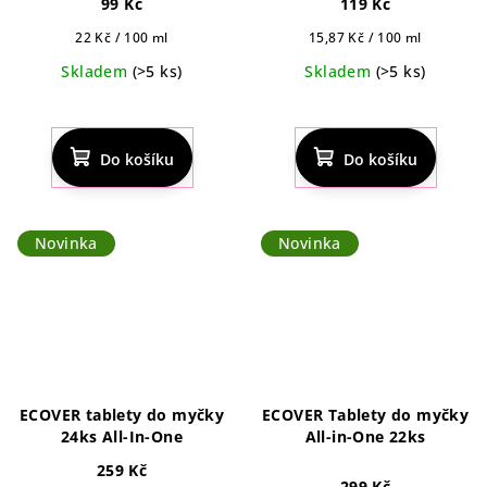
99 Kč
119 Kč
Měrná
Měrná
22 Kč / 100 ml
15,87 Kč / 100 ml
cena:
cena:
Skladem
(>5 ks)
Skladem
(>5 ks)
Do košíku
Do košíku
Novinka
Novinka
ECOVER tablety do myčky
ECOVER Tablety do myčky
24ks All-In-One
All-in-One 22ks
259 Kč
299 Kč