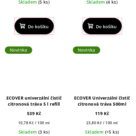
Skladem
(5 ks)
Skladem
(4 ks)
Do košíku
Do košíku
Novinka
Novinka
ECOVER univerzální čistič
ECOVER Univerzální čistič
citronová tráva 5 l refill
citronová tráva 500ml
539 Kč
119 Kč
Měrná
Měrná
10,78 Kč / 100 ml
23,80 Kč / 100 ml
cena:
cena:
Skladem
(3 ks)
Skladem
(>5 ks)