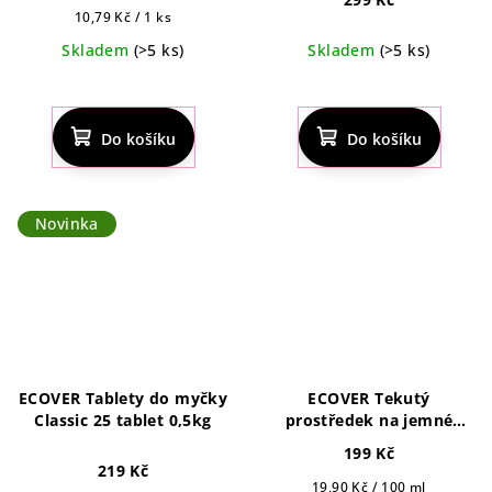
Měrná
10,79 Kč / 1 ks
cena:
Skladem
(>5 ks)
Skladem
(>5 ks)
Do košíku
Do košíku
Novinka
ECOVER Tablety do myčky
ECOVER Tekutý
Classic 25 tablet 0,5kg
prostředek na jemné
prádlo s vůní leknínu a
199 Kč
cukrového melounu 1 l,
219 Kč
22pd
Měrná
19,90 Kč / 100 ml