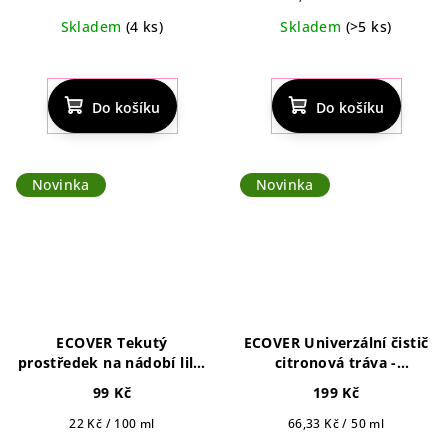
cena:
Skladem
(4 ks)
Skladem
(>5 ks)
Do košíku
Do košíku
Novinka
Novinka
ECOVER Tekutý
ECOVER Univerzální čistič
prostředek na nádobí lilie
citronová tráva -
a lotus 450ml
koncentrát 150ml
99 Kč
199 Kč
Měrná
Měrná
22 Kč / 100 ml
66,33 Kč / 50 ml
cena:
cena: