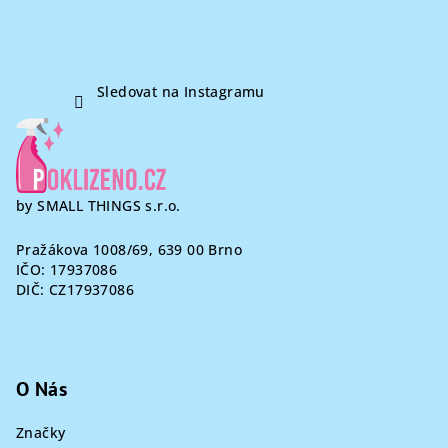
v
ý
p
i
Sledovat na Instagramu
s
u
by SMALL THINGS s.r.o.
Pražákova 1008/69, 639 00 Brno
IČO: 17937086
DIČ: CZ17937086
O Nás
Značky