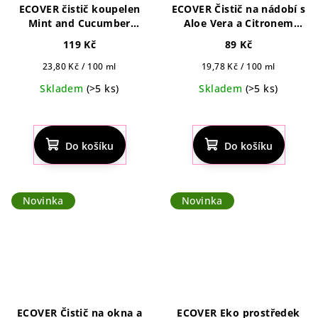
ECOVER čistič koupelen
ECOVER Čistič na nádobí s
Mint and Cucumber
Aloe Vera a Citronem
500ml
450ml
119 Kč
89 Kč
Měrná
Měrná
23,80 Kč / 100 ml
19,78 Kč / 100 ml
cena:
cena:
Skladem
(>5 ks)
Skladem
(>5 ks)
Do košíku
Do košíku
Novinka
Novinka
ECOVER Čistič na okna a
ECOVER Eko prostředek