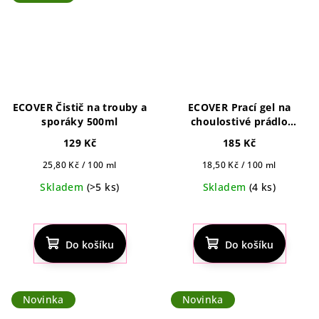
ECOVER Čistič na trouby a
ECOVER Prací gel na
sporáky 500ml
choulostivé prádlo
Delicate black s vůní
129 Kč
185 Kč
limety a lotusu 1 l, 22pd
Měrná
Měrná
25,80 Kč / 100 ml
18,50 Kč / 100 ml
cena:
cena:
Skladem
(>5 ks)
Skladem
(4 ks)
Do košíku
Do košíku
Novinka
Novinka