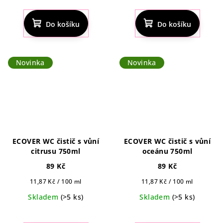
Do košíku
Do košíku
Novinka
Novinka
ECOVER WC čistič s vůní
ECOVER WC čistič s vůní
citrusu 750ml
oceánu 750ml
89 Kč
89 Kč
Měrná
Měrná
11,87 Kč / 100 ml
11,87 Kč / 100 ml
cena:
cena:
Skladem
(>5 ks)
Skladem
(>5 ks)