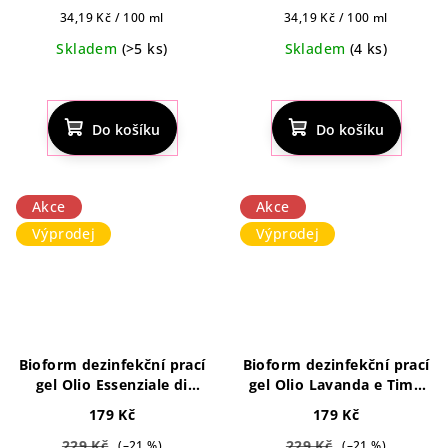
Měrná
Měrná
34,19 Kč / 100 ml
34,19 Kč / 100 ml
cena:
cena:
Skladem
(>5 ks)
Skladem
(4 ks)
Do košíku
Do košíku
Akce
Akce
Výprodej
Výprodej
Bioform dezinfekční prací
Bioform dezinfekční prací
gel Olio Essenziale di
gel Olio Lavanda e Timo
Bergamotto 1625ml
1625ml
179 Kč
179 Kč
229 Kč
229 Kč
(–21 %)
(–21 %)