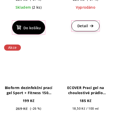
Skladem
(2 ks)
Vyprodáno
Průměrné
hodnocení
produktu
Detail
Do košíku
je
4,0
z
5
Akce
hvězdiček.
Bioform dezinfekční prací
ECOVER Prací gel na
gel Sport + Fitness 1500
choulostivé prádlo
ml
Delicate black s vůní
199 Kč
185 Kč
limety a lotusu 1 l, 22pd
269 Kč
Měrná
(–26 %)
18,50 Kč / 100 ml
cena: