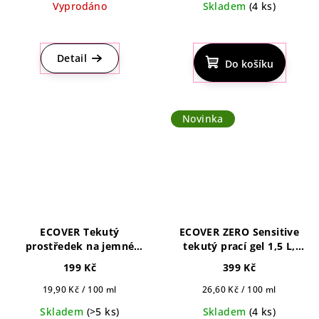
Vyprodáno
Skladem
(4 ks)
Průměrné
hodnocení
produktu
Detail
Do košíku
je
5,0
z
5
Novinka
hvězdiček.
ECOVER Tekutý
ECOVER ZERO Sensitive
prostředek na jemné
tekutý prací gel 1,5 L,
prádlo s vůní leknínu a
42pd
199 Kč
399 Kč
cukrového melounu 1 l,
22pd
Měrná
Měrná
19,90 Kč / 100 ml
26,60 Kč / 100 ml
cena:
cena:
Skladem
(>5 ks)
Skladem
(4 ks)