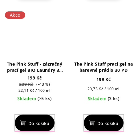
Akce
The Pink Stuff - zázračný
The Pink Stuff prací gel na
prací gel BIO Laundry 30
barevné prádlo 30 PD
dávek
199 Kč
199 Kč
229 Kč
(–13 %)
Měrná
20,73 Kč / 100 ml
Měrná
22,11 Kč / 100 ml
cena:
cena:
Skladem
(>5 ks)
Skladem
(3 ks)
Průměrné
Průměrné
hodnocení
hodnocení
produktu
produktu
Do košíku
Do košíku
je
je
4,6
4,4