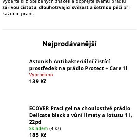
Vyberte si z oblíbených značek a dopřejte svému prádlu
zářivou čistotu, dlouhotrvající svěžest a šetrnou péči
při
každém praní.
Nejprodávanější
Astonish Antibakteriální čistící
prostředek na prádlo Protect + Care 1l
Vyprodáno
139 Kč
ECOVER Prací gel na choulostivé prádlo
Delicate black s vůní limety a lotusu 1 l,
22pd
Skladem
(4 ks)
185 Kč