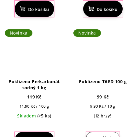
Do košíku
Do košíku
Novinka
Novinka
Poklizeno Perkarbonát
Poklizeno TAED 100 g
sodný 1 kg
119 Kč
99 Kč
Měrná
Měrná
11,90 Kč / 100 g
9,90 Kč / 10 g
cena:
cena:
Skladem
(>5 ks)
Již brzy!