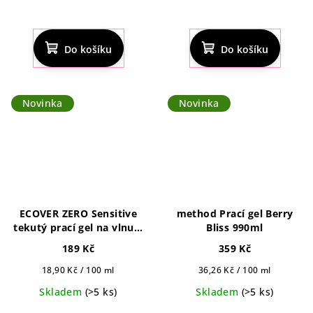
Do košíku
Do košíku
Novinka
Novinka
ECOVER ZERO Sensitive
method Prací gel Berry
tekutý prací gel na vlnu a
Bliss 990ml
choulostivé prádlo 1 l,
189 Kč
359 Kč
22pd
Měrná
Měrná
18,90 Kč / 100 ml
36,26 Kč / 100 ml
cena:
cena:
Skladem
(>5 ks)
Skladem
(>5 ks)