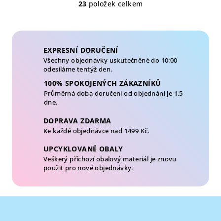
5
23
položek celkem
O
hvězdiček.
v
l
á
EXPRESNÍ DORUČENÍ
d
Všechny objednávky uskutečněné do 10:00
a
odesíláme tentýž den.
c
100% SPOKOJENÝCH ZÁKAZNÍKŮ
í
Průměrná doba doručení od objednání je 1,5
p
dne.
r
v
DOPRAVA ZDARMA
Ke každé objednávce nad 1499 Kč.
k
y
UPCYKLOVANÉ OBALY
v
Veškerý příchozí obalový materiál je znovu
ý
použit pro nové objednávky.
p
i
Z
s
u
á