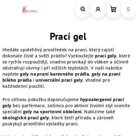
Přejít
na
obsah
Nákupn
Hledat
Přihlášení
Prací gel
košík
Hledáte spolehlivý prostředek na praní, který zajistí
dokonale čisté a svěží prádlo? Vyzkoušejte
prací gely
, které
se rychle rozpouštějí, snadno pronikají do vláken a účinně
odstraňují skvrny i při nižších teplotách. V naší nabídce
najdete
gely na praní barevného prádla
,
gely na praní
bílého prádla
i
univerzální prací gely
, vhodné pro
každodenní použití.
Pro citlivou pokožku doporučujeme
hypoalergenní prací
gely
bez parfemace, zatímco pro aktivní životní styl oceníte
speciální
gely na sportovní oblečení
. Nabízíme také
ekologické prací gely
, které šetří přírodu a zároveň
poskytují prvotřídní výsledky praní.