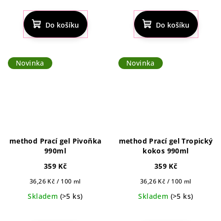
Průměrné
hodnocení
produktu
Do košíku
Do košíku
je
5,0
z
5
Novinka
Novinka
hvězdiček.
method Prací gel Pivoňka
method Prací gel Tropický
990ml
kokos 990ml
359 Kč
359 Kč
Měrná
Měrná
36,26 Kč / 100 ml
36,26 Kč / 100 ml
cena:
cena:
Skladem
(>5 ks)
Skladem
(>5 ks)