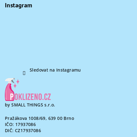
p
Instagram
a
t
í
Sledovat na Instagramu
by SMALL THINGS s.r.o.
Pražákova 1008/69, 639 00 Brno
IČO: 17937086
DIČ: CZ17937086