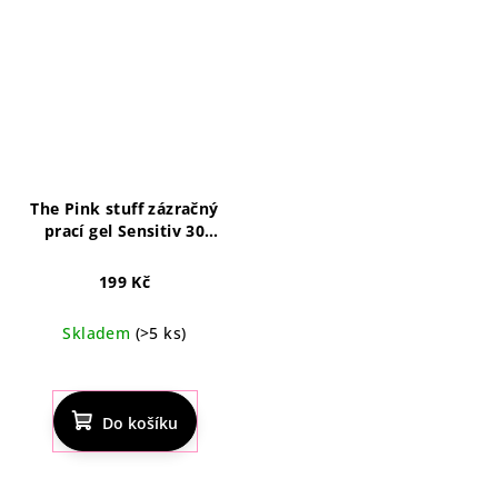
z
z
5
5
hvězdiček.
hvězdiček.
The Pink stuff zázračný
prací gel Sensitiv 30
dávek, 960 ml
199 Kč
Skladem
(>5 ks)
Průměrné
hodnocení
produktu
Do košíku
je
4,4
z