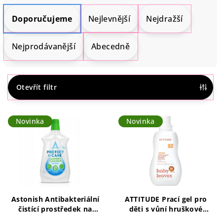
Ř
a
Doporučujeme
Nejlevnější
Nejdražší
z
e
Nejprodávanější
Abecedně
n
í
p
Otevřít filtr
r
V
o
Novinka
Novinka
ý
d
p
u
i
k
s
t
p
ů
r
Astonish Antibakteriální
ATTITUDE Prací gel pro
o
čistící prostředek na
děti s vůní hruškové
prádlo Protect + Care 1l
šťávy 1050 ml 35pd