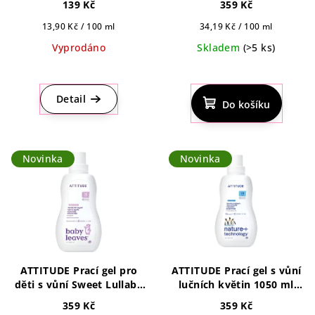
d
139 Kč
359 Kč
u
Měrná
Měrná
13,90 Kč / 100 ml
34,19 Kč / 100 ml
k
cena:
cena:
Vyprodáno
Skladem
(>5 ks)
t
Průměrné
ů
hodnocení
produktu
Detail
Do košíku
je
4,1
z
5
Novinka
Novinka
hvězdiček.
ATTITUDE Prací gel pro
ATTITUDE Prací gel s vůní
děti s vůní Sweet Lullaby
lučních květin 1050 ml
1050 ml 35pd
35pd
359 Kč
359 Kč