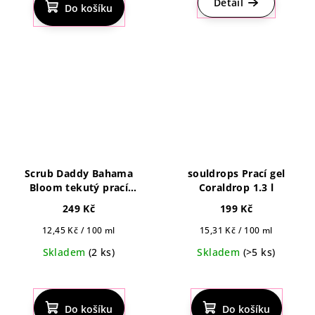
Detail
Do košíku
Scrub Daddy Bahama
souldrops Prací gel
Bloom tekutý prací
Coraldrop 1.3 l
prostředek 2l
249 Kč
199 Kč
Měrná
Měrná
12,45 Kč / 100 ml
15,31 Kč / 100 ml
cena:
cena:
Skladem
(2 ks)
Skladem
(>5 ks)
Průměrné
hodnocení
produktu
Do košíku
Do košíku