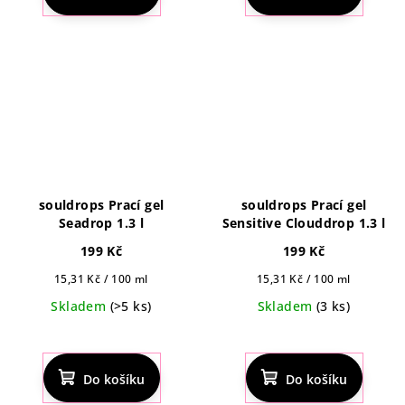
je
4,8
z
5
hvězdiček.
souldrops Prací gel
souldrops Prací gel
Seadrop 1.3 l
Sensitive Clouddrop 1.3 l
199 Kč
199 Kč
Měrná
Měrná
15,31 Kč / 100 ml
15,31 Kč / 100 ml
cena:
cena:
Skladem
(>5 ks)
Skladem
(3 ks)
Do košíku
Do košíku