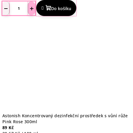
hodnocení
−
+
Do košíku
produktu
je
5,0
z
5
hvězdiček.
Astonish Koncentrovaný dezinfekční prostředek s vůní růže
Pink Rose 300ml
89 Kč