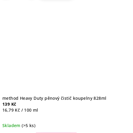
5,0
z
5
hvězdiček.
method Heavy Duty pěnový čistič koupelny 828ml
139 Kč
Měrná
16,79 Kč / 100 ml
cena:
Skladem
(>5 ks)
Průměrné