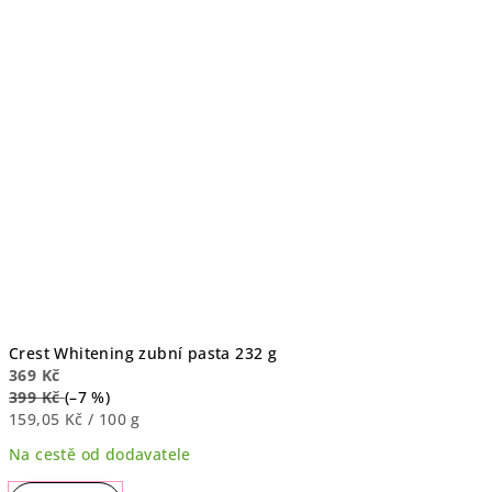
4,8
z
5
hvězdiček.
Crest Whitening zubní pasta 232 g
369 Kč
399 Kč
(–7 %)
Měrná
159,05 Kč / 100 g
cena:
Na cestě od dodavatele
Průměrné