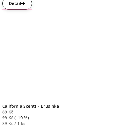
hodnocení
Detail
produktu
je
4,4
z
5
hvězdiček.
California Scents - Brusinka
89 Kč
99 Kč
(–10 %)
Měrná
89 Kč / 1 ks
cena: