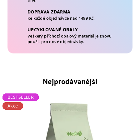
DOPRAVA ZDARMA
Ke každé objednávce nad 1499 Kč.
UPCYKLOVANÉ OBALY
Veškerý příchozí obalový materiál je znovu
použit pro nové objednávky.
Nejprodávanější
BESTSELLER
BESTSELLER
BESTSELLER
BESTSELLER
BESTSELLER
BESTSELLER
BESTSELLER
BESTSELLER
BESTSELLER
BESTSELLER
BESTSELLER
BESTSELLER
BESTSELLER
BESTSELLER
BESTSELLER
BESTSELLER
BESTSELLER
BESTSELLER
BESTSELLER
Akce
Akce
Akce
Akce
Akce