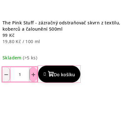
The Pink Stuff - zázračný odstraňovač skvrn z textilu,
koberců a čalounění 500ml
99 Kč
Měrná
19,80 Kč / 100 ml
cena:
Skladem
(>5 ks)
Průměrné
hodnocení
−
+
Do košíku
produktu
je
4,6
z
5
hvězdiček.