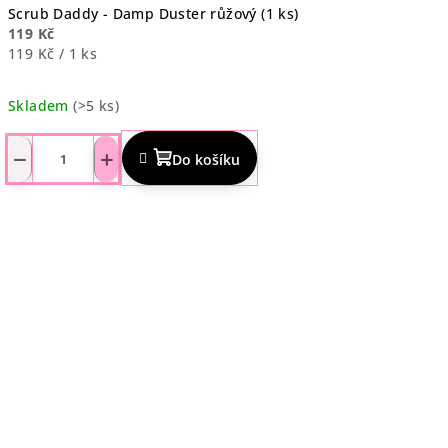
Scrub Daddy - Damp Duster růžový (1 ks)
119 Kč
Měrná
119 Kč / 1 ks
cena:
Skladem
(>5 ks)
Průměrné
hodnocení
−
+
Do košíku
produktu
je
4,5
z
5
hvězdiček.