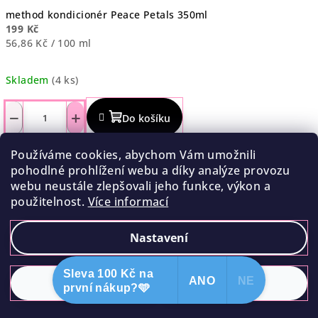
method kondicionér Peace Petals 350ml
199 Kč
Měrná
56,86 Kč / 100 ml
cena:
Skladem
(4 ks)
Průměrné
hodnocení
−
+
Do košíku
produktu
je
5,0
Používáme cookies, abychom Vám umožnili
z
pohodlné prohlížení webu a díky analýze provozu
5
webu neustále zlepšovali jeho funkce, výkon a
hvězdiček.
použitelnost.
Více informací
Nastavení
Sleva 100 Kč na
ANO
NE
Odmítnout
Souhlasím
první nákup?🩵