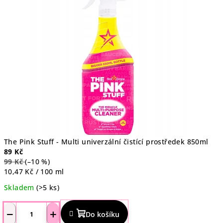
5
hvězdiček.
The Pink Stuff - Multi univerzální čistící prostředek 850ml
89 Kč
99 Kč
(–10 %)
Měrná
10,47 Kč / 100 ml
cena:
Skladem
(>5 ks)
Průměrné
hodnocení
−
+
Do košíku
produktu