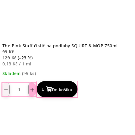
The Pink Stuff čistič na podlahy SQUIRT & MOP 750ml
99 Kč
129 Kč
(–23 %)
Měrná
0,13 Kč / 1 ml
cena:
Skladem
(>5 ks)
Průměrné
hodnocení
−
+
Do košíku
produktu
je
4,2
z
5
hvězdiček.