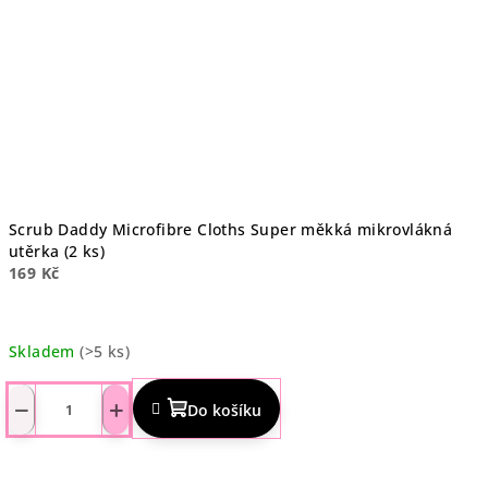
Scrub Daddy Microfibre Cloths Super měkká mikrovlákná
utěrka (2 ks)
169 Kč
Skladem
(>5 ks)
Průměrné
hodnocení
−
+
Do košíku
produktu
je
4,6
z