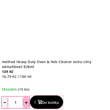
method Heavy Duty Oven & Hob Cleaner extra silný
odmašťovač 828ml
139 Kč
Měrná
16,79 Kč / 100 ml
cena:
Skladem
(>5 ks)
Průměrné
hodnocení
−
+
Do košíku
produktu
je