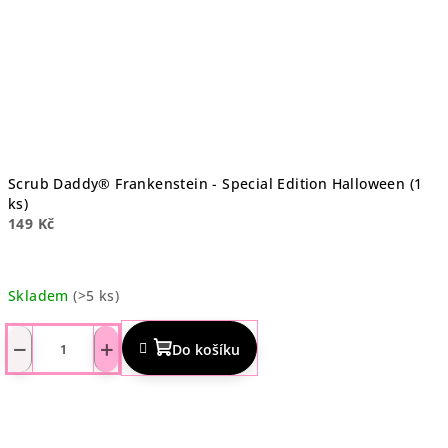
Scrub Daddy® Frankenstein - Special Edition Halloween (1
ks)
149 Kč
Skladem
(>5 ks)
Průměrné
hodnocení
−
+
Do košíku
produktu
je
5,0
z
5