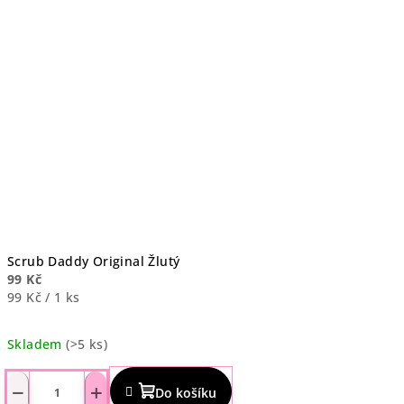
5
hvězdiček.
Scrub Daddy Original Žlutý
99 Kč
Měrná
99 Kč / 1 ks
cena:
Skladem
(>5 ks)
Průměrné
hodnocení
−
+
Do košíku
produktu