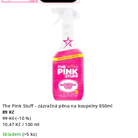
je
4,4
z
5
hvězdiček.
The Pink Stuff - zázračná pěna na koupelny 850ml
89 Kč
99 Kč
(–10 %)
Měrná
10,47 Kč / 100 ml
cena:
Skladem
(>5 ks)