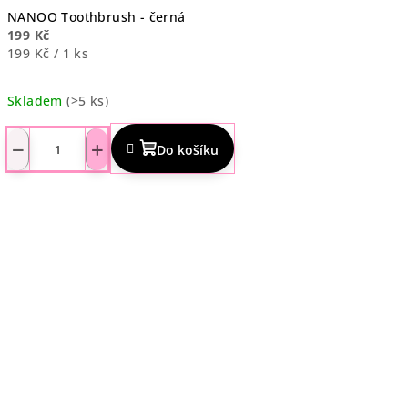
NANOO Toothbrush - černá
199 Kč
Měrná
199 Kč / 1 ks
cena:
Skladem
(>5 ks)
Průměrné
hodnocení
−
+
Do košíku
produktu
je
4,1
z
5
hvězdiček.