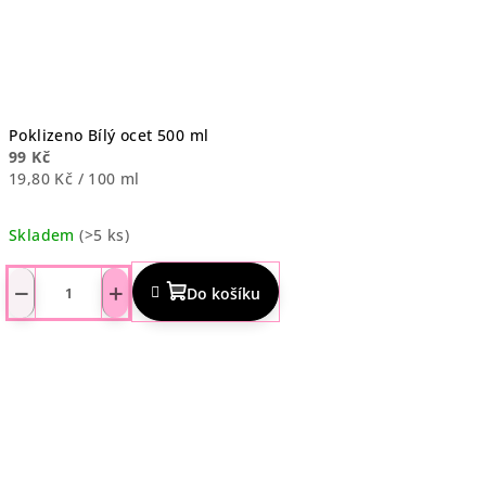
Poklizeno Bílý ocet 500 ml
99 Kč
Měrná
19,80 Kč / 100 ml
cena:
Skladem
(>5 ks)
Průměrné
hodnocení
−
+
Do košíku
produktu
je
4,8
z
5
hvězdiček.