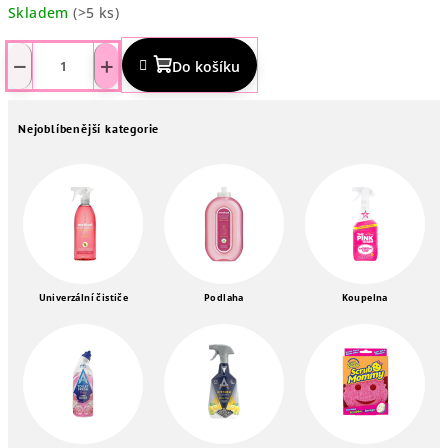
Skladem
(>5 ks)
Průměrné
hodnocení
−
+
Do košíku
produktu
je
5,0
Nejoblíbenější kategorie
z
5
hvězdiček.
Univerzální čističe
Podlaha
Koupelna