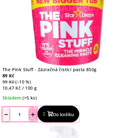
The Pink Stuff - Zázračná čistící pasta 850g
89 Kč
99 Kč
(–10 %)
Měrná
10,47 Kč / 100 g
cena:
Skladem
(>5 ks)
Průměrné
hodnocení
−
+
Do košíku
produktu
je
4,5
z