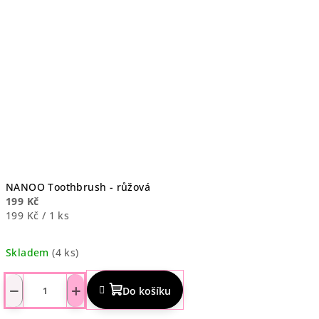
hvězdiček.
NANOO Toothbrush - růžová
199 Kč
Měrná
199 Kč / 1 ks
cena:
Skladem
(4 ks)
Průměrné
hodnocení
−
+
Do košíku
produktu
je