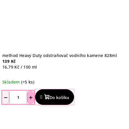
method Heavy Duty odstraňovač vodního kamene 828ml
139 Kč
Měrná
16,79 Kč / 100 ml
cena:
Skladem
(>5 ks)
Průměrné
hodnocení
−
+
Do košíku
produktu
je
5,0
z
5
hvězdiček.