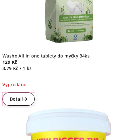
Washo All in one tablety do myčky 34ks
129 Kč
Měrná
3,79 Kč / 1 ks
cena:
Vyprodáno
Průměrné
hodnocení
Detail
produktu
je
4,1
z
5
hvězdiček.