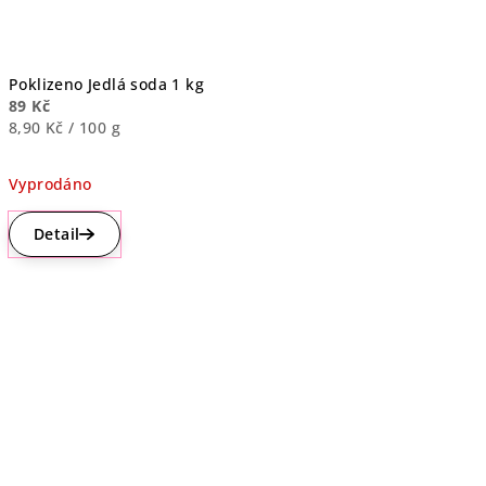
Poklizeno Jedlá soda 1 kg
89 Kč
Měrná
8,90 Kč / 100 g
cena:
Vyprodáno
Průměrné
hodnocení
Detail
produktu
je
5,0
z
5
hvězdiček.