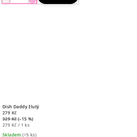
je
4,6
z
5
hvězdiček.
Dish Daddy žlutý
279 Kč
329 Kč
(–15 %)
Měrná
279 Kč / 1 ks
cena:
Skladem
(>5 ks)