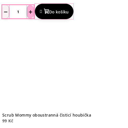
Průměrné
hodnocení
−
+
Do košíku
produktu
je
4,3
z
5
hvězdiček.
Scrub Mommy oboustranná čisticí houbička
99 Kč