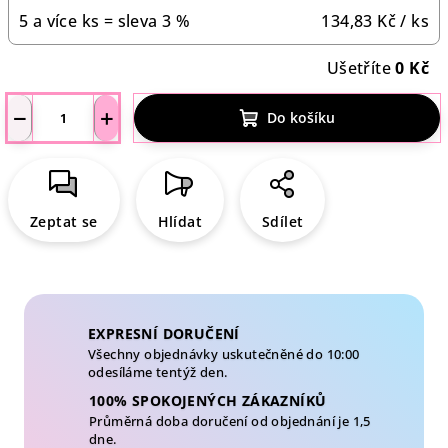
5 a více ks = sleva 3 %
134,83 Kč
/ ks
Ušetříte
0 Kč
−
+
Do košíku
Zeptat se
Hlídat
Sdílet
EXPRESNÍ DORUČENÍ
Všechny objednávky uskutečněné do 10:00
odesíláme tentýž den.
100% SPOKOJENÝCH ZÁKAZNÍKŮ
Průměrná doba doručení od objednání je 1,5
dne.