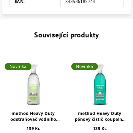
EAN
:
843536183744
Související produkty
Novinka
Novinka
method Heavy Duty
method Heavy Duty
odstraňovač vodního
pěnový čistič koupelny
kamene 828ml
828ml
139 Kč
139 Kč