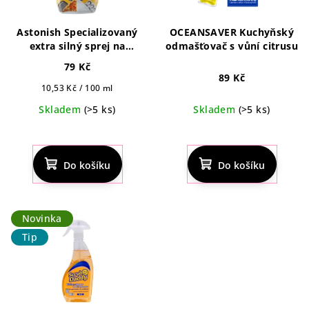
Astonish Specializovaný
OCEANSAVER Kuchyňský
extra silný sprej na
odmašťovač s vůní citrusu
odmaštění 750ml
79 Kč
89 Kč
Měrná
10,53 Kč / 100 ml
cena:
Skladem
(>5 ks)
Skladem
(>5 ks)
Do košíku
Do košíku
Novinka
Tip