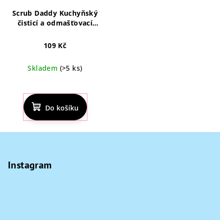
Scrub Daddy Kuchyňský
čisticí a odmašťovací
prostředek 500 ml
109 Kč
Skladem
(>5 ks)
Průměrné
hodnocení
produktu
Do košíku
je
4,5
z
Z
5
á
hvězdiček.
p
Instagram
a
t
í