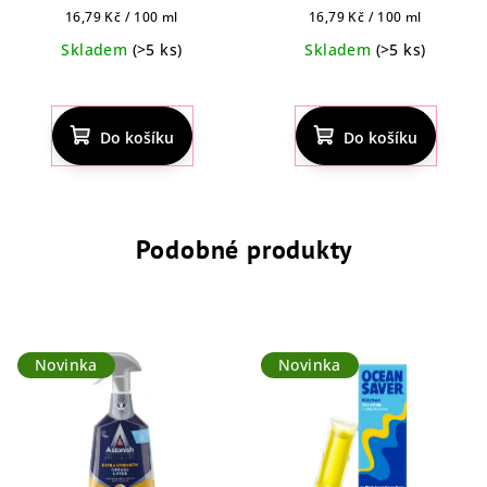
Měrná
Měrná
16,79 Kč / 100 ml
16,79 Kč / 100 ml
cena:
cena:
Skladem
(>5 ks)
Skladem
(>5 ks)
Průměrné
Průměrné
hodnocení
hodnocení
produktu
produktu
Do košíku
Do košíku
je
je
5,0
5,0
z
z
5
5
hvězdiček.
hvězdiček.
Podobné produkty
Novinka
Novinka