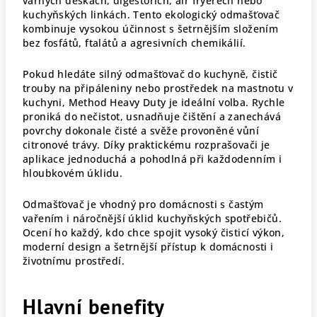
varných deskách, digestořích, air fryerech nebo
kuchyňských linkách. Tento ekologický odmašťovač
kombinuje vysokou účinnost s šetrnějším složením
bez fosfátů, ftalátů a agresivních chemikálií.
Pokud hledáte silný odmašťovač do kuchyně, čistič
trouby na připáleniny nebo prostředek na mastnotu v
kuchyni, Method Heavy Duty je ideální volba. Rychle
proniká do nečistot, usnadňuje čištění a zanechává
povrchy dokonale čisté a svěže provoněné vůní
citronové trávy. Díky praktickému rozprašovači je
aplikace jednoduchá a pohodlná při každodenním i
hloubkovém úklidu.
Odmašťovač je vhodný pro domácnosti s častým
vařením i náročnější úklid kuchyňských spotřebičů.
Ocení ho každý, kdo chce spojit vysoký čisticí výkon,
moderní design a šetrnější přístup k domácnosti i
životnímu prostředí.
Hlavní benefity