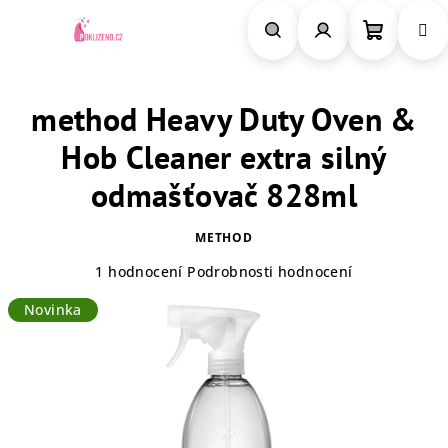
Přejít
na
obsah
Nákupn
Hledat
Přihlášení
method Heavy Duty Oven &
košík
Hob Cleaner extra silný
odmašťovač 828ml
METHOD
Průměrné
1 hodnocení
Podrobnosti hodnocení
hodnocení
Novinka
produktu
je
5,0
z
5
hvězdiček.