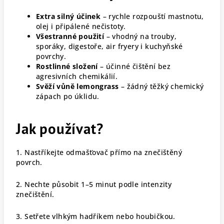
Extra silný účinek
– rychle rozpouští mastnotu,
olej i připálené nečistoty.
Všestranné použití
– vhodný na trouby,
sporáky, digestoře, air fryery i kuchyňské
povrchy.
Rostlinné složení
– účinné čištění bez
agresivních chemikálií.
Svěží vůně lemongrass
– žádný těžký chemický
zápach po úklidu.
Jak používat?
1. Nastříkejte odmašťovač přímo na znečištěný
povrch.
2. Nechte působit 1–5 minut podle intenzity
znečištění.
3. Setřete vlhkým hadříkem nebo houbičkou.