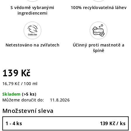
S vědomě vybranými
100% recyklovatelná láhev
ingrediencemi
Netestováno na zvířatech
Účinný proti mastnotě a
špíně
139 Kč
Měrná
16,79 Kč / 100 ml
cena:
Skladem
(>5 ks)
Můžeme doručit do:
11.8.2026
Množstevní sleva
1 - 4 ks
139 Kč
/ ks