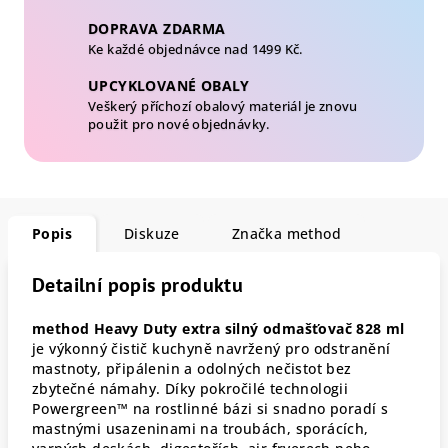
DOPRAVA ZDARMA
Ke každé objednávce nad 1499 Kč.
UPCYKLOVANÉ OBALY
Veškerý příchozí obalový materiál je znovu
použit pro nové objednávky.
Popis
Diskuze
Značka
method
Detailní popis produktu
method Heavy Duty extra silný odmašťovač 828 ml
je výkonný čistič kuchyně navržený pro odstranění
mastnoty, připálenin a odolných nečistot bez
zbytečné námahy. Díky pokročilé technologii
Powergreen™ na rostlinné bázi si snadno poradí s
mastnými usazeninami na troubách, sporácích,