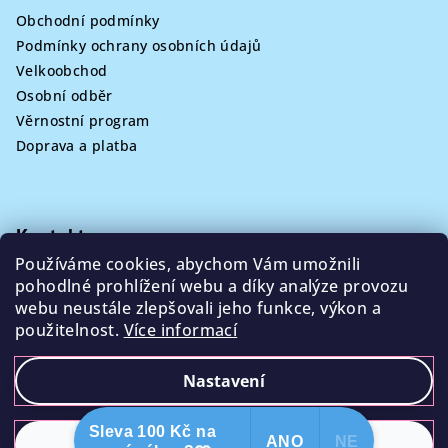
Obchodní podmínky
Podmínky ochrany osobních údajů
Velkoobchod
Osobní odběr
Věrnostní program
Doprava a platba
Kontakt
Používáme cookies, abychom Vám umožnili
info
@
poklizeno.cz
pohodlné prohlížení webu a díky analýze provozu
webu neustále zlepšovali jeho funkce, výkon a
použitelnost.
Více informací
Nastavení
Copyright 2026
Poklizeno.cz
. Všechna práva vyhrazena.
Sleva 100 Kč na
ANO
NE
Odmítnout
Souhlasím