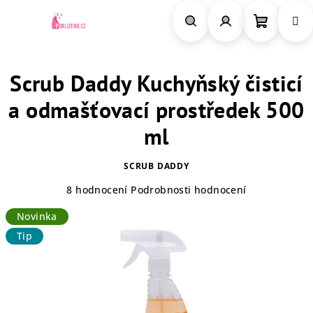
Přejít
na
obsah
Nákupn
Hledat
Přihlášení
Scrub Daddy Kuchyňský čisticí
košík
a odmašťovací prostředek 500
ml
SCRUB DADDY
Průměrné
8 hodnocení
Podrobnosti hodnocení
hodnocení
Novinka
produktu
je
Tip
4,5
z
5
hvězdiček.