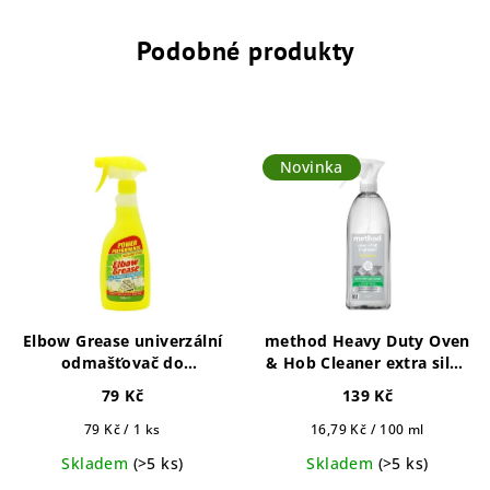
Podobné produkty
Novinka
Elbow Grease univerzální
method Heavy Duty Oven
odmašťovač do
& Hob Cleaner extra silný
domácnosti 500ml
odmašťovač 828ml
79 Kč
139 Kč
Měrná
Měrná
79 Kč / 1 ks
16,79 Kč / 100 ml
cena:
cena:
Skladem
(>5 ks)
Skladem
(>5 ks)