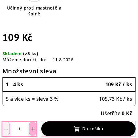
Účinný proti mastnotě a
špíně
109 Kč
Měrná
Skladem
(>5 ks)
cena:
Můžeme doručit do:
11.8.2026
Množstevní sleva
1 - 4 ks
109 Kč
/ ks
5 a více ks = sleva 3 %
105,73 Kč
/ ks
Ušetříte
0 Kč
−
+
Do košíku