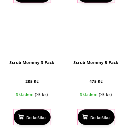
4,4
5,0
z
z
5
5
hvězdiček.
hvězdiček.
Scrub Mommy 3 Pack
Scrub Mommy 5 Pack
285 Kč
475 Kč
Skladem
(>5 ks)
Skladem
(>5 ks)
Průměrné
hodnocení
produktu
Do košíku
Do košíku
je
5,0