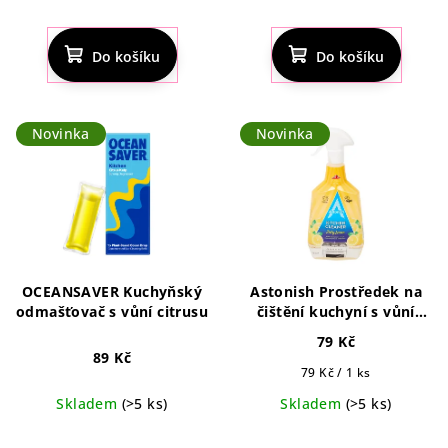
Průměrné
Průměrné
hodnocení
hodnocení
produktu
produktu
Do košíku
Do košíku
je
je
5,0
5,0
z
z
5
5
Novinka
Novinka
hvězdiček.
hvězdiček.
OCEANSAVER Kuchyňský
Astonish Prostředek na
odmašťovač s vůní citrusu
čištění kuchyní s vůní
citronu 750 ml
79 Kč
89 Kč
Měrná
79 Kč / 1 ks
cena:
Skladem
(>5 ks)
Skladem
(>5 ks)
Průměrné