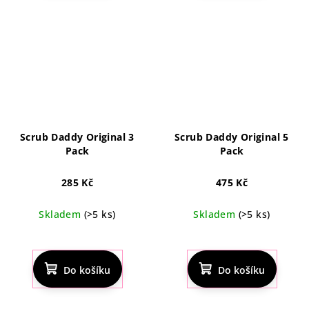
z
5
hvězdiček.
Scrub Daddy Original 3
Scrub Daddy Original 5
Pack
Pack
285 Kč
475 Kč
Skladem
(>5 ks)
Skladem
(>5 ks)
Do košíku
Do košíku