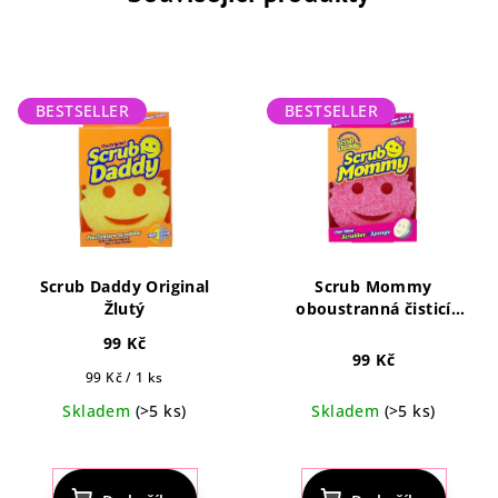
BESTSELLER
BESTSELLER
Scrub Daddy Original
Scrub Mommy
Žlutý
oboustranná čisticí
houbička
99 Kč
99 Kč
Měrná
99 Kč / 1 ks
cena:
Skladem
(>5 ks)
Skladem
(>5 ks)
Průměrné
Průměrné
hodnocení
hodnocení
produktu
produktu