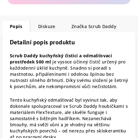
Popis
Diskuze
Značka
Scrub Daddy
Detailní popis produktu
Scrub Daddy kuchyňský čisticí a odmašťovací
prostředek 500 ml
je vysoce účinný čistič určený pro
každodenní úklid kuchyně. Snadno si poradí s
mastnotou, připáleninami i odolnou špínou bez
nutnosti silného drhnutí. Díky svému složení je šetrný
k povrchům, ale nekompromisní vůči nečistotám.
Tento kuchyňský odmašťovač byl vyvinut tak, aby
dokonale spolupracoval se Scrub Daddy houbičkami s
materiálem FlexTexture, ale skvěle funguje i
samostatně s běžným hadříkem. Nezanechává
šmouhy, má svěží vůni a je vhodný na většinu
kuchyňských povrchů – od nerezu přes sklokeramiku
až po pracovní desky.