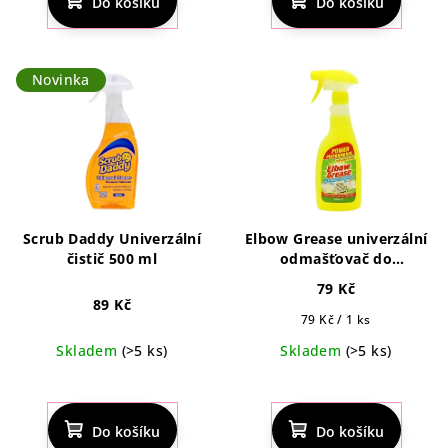
Do košíku
Do košíku
je
je
4,6
4,5
z
z
5
5
Novinka
hvězdiček.
hvězdiček.
Scrub Daddy Univerzální
Elbow Grease univerzální
čistič 500 ml
odmašťovač do
domácnosti 500ml
79 Kč
89 Kč
Měrná
79 Kč / 1 ks
cena:
Skladem
(>5 ks)
Skladem
(>5 ks)
Průměrné
Průměrné
hodnocení
hodnocení
produktu
produktu
Do košíku
Do košíku
je
je