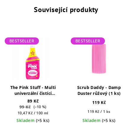
Související produkty
BESTSELLER
BESTSELLER
The Pink Stuff - Multi
Scrub Daddy - Damp
univerzální čistící
Duster růžový (1 ks)
prostředek 850ml
89 Kč
119 Kč
99 Kč
(–10 %)
Měrná
119 Kč / 1 ks
Měrná
10,47 Kč / 100 ml
cena:
cena:
Skladem
(>5 ks)
Skladem
(>5 ks)
Průměrné
Průměrné