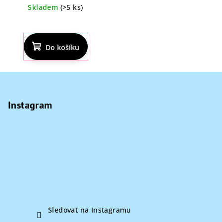
cena:
Skladem
(>5 ks)
Průměrné
hodnocení
produktu
Do košíku
je
4,4
z
Z
5
á
hvězdiček.
p
Instagram
a
t
í
Sledovat na Instagramu