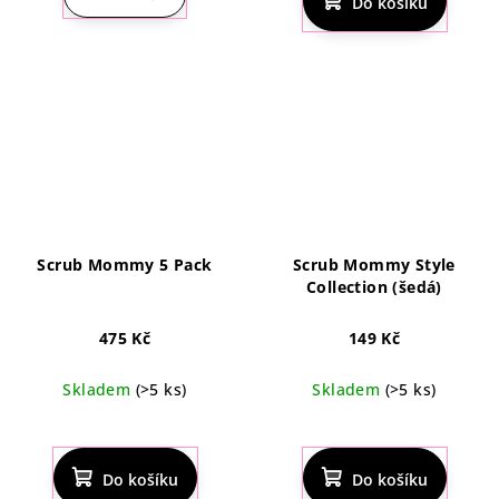
Do košíku
je
4,7
z
5
hvězdiček.
Scrub Mommy 5 Pack
Scrub Mommy Style
Collection (šedá)
475 Kč
149 Kč
Skladem
(>5 ks)
Skladem
(>5 ks)
Průměrné
hodnocení
produktu
Do košíku
Do košíku
je