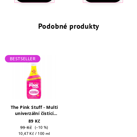
5,0
z
5
hvězdiček.
Podobné produkty
BESTSELLER
The Pink Stuff - Multi
univerzální čistící
prostředek 850ml
89 Kč
99 Kč
(–10 %)
Měrná
10,47 Kč / 100 ml