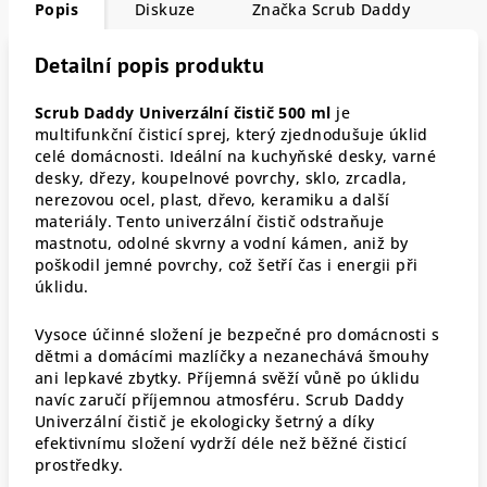
Popis
Diskuze
Značka
Scrub Daddy
Detailní popis produktu
Scrub Daddy Univerzální čistič 500 ml
je
multifunkční čisticí sprej, který zjednodušuje úklid
celé domácnosti. Ideální na kuchyňské desky, varné
desky, dřezy, koupelnové povrchy, sklo, zrcadla,
nerezovou ocel, plast, dřevo, keramiku a další
materiály. Tento univerzální čistič odstraňuje
mastnotu, odolné skvrny a vodní kámen, aniž by
poškodil jemné povrchy, což šetří čas i energii při
úklidu.
Vysoce účinné složení je bezpečné pro domácnosti s
dětmi a domácími mazlíčky a nezanechává šmouhy
ani lepkavé zbytky. Příjemná svěží vůně po úklidu
navíc zaručí příjemnou atmosféru. Scrub Daddy
Univerzální čistič je ekologicky šetrný a díky
efektivnímu složení vydrží déle než běžné čisticí
prostředky.