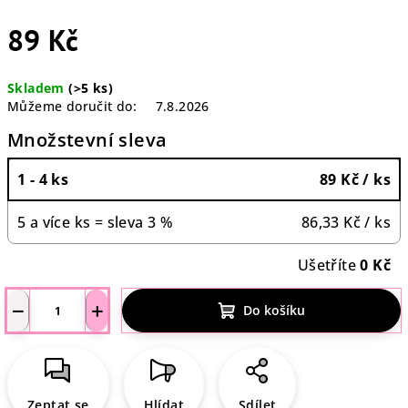
89 Kč
Měrná
Skladem
(>5 ks)
cena:
Můžeme doručit do:
7.8.2026
Množstevní sleva
1 - 4 ks
89 Kč
/ ks
5 a více ks = sleva 3 %
86,33 Kč
/ ks
Ušetříte
0 Kč
−
+
Do košíku
Zeptat se
Hlídat
Sdílet