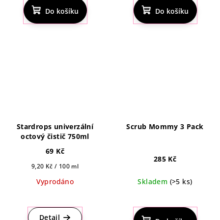
produktu
produktu
Do košíku
Do košíku
je
je
4,5
4,5
z
z
5
5
hvězdiček.
hvězdiček.
Stardrops univerzální
Scrub Mommy 3 Pack
octový čistič 750ml
69 Kč
285 Kč
Měrná
9,20 Kč / 100 ml
cena:
Vyprodáno
Skladem
(>5 ks)
Průměrné
hodnocení
produktu
Detail