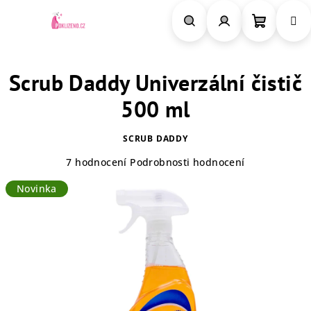
Přejít
na
obsah
Nákupn
Hledat
Přihlášení
Scrub Daddy Univerzální čistič
košík
500 ml
SCRUB DADDY
Průměrné
7 hodnocení
Podrobnosti hodnocení
hodnocení
Novinka
produktu
je
4,4
z
5
hvězdiček.