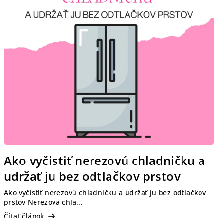
l
á
n
k
o
v
Ako vyčistiť nerezovú chladničku a
udržať ju bez odtlačkov prstov
Ako vyčistiť nerezovú chladničku a udržať ju bez odtlačkov
prstov Nerezová chla...
Čítať článok