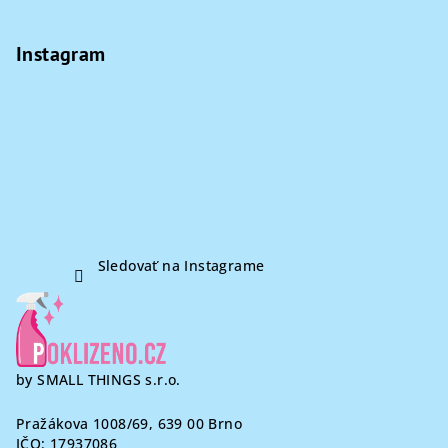
d
a
á
n
a
i
p
Instagram
c
e
i
ä
e
t
p
i
r
e
v
k
y
v
ý
Sledovať na Instagrame
p
i
s
u
by SMALL THINGS s.r.o.
Pražákova 1008/69, 639 00 Brno
IČO: 17937086