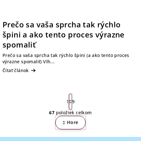
Prečo sa vaša sprcha tak rýchlo
špini a ako tento proces výrazne
spomaliť
Prečo sa vaša sprcha tak rýchlo špini (a ako tento proces
výrazne spomaliť) Vlh...
Čítať článok
S
t
1
9
r
67
položiek celkom
á
O
n
v
Hore
k
l
o
á
v
Z