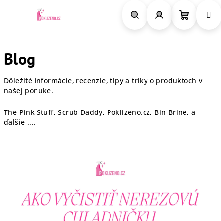
Prejsť
na
obsah
Nákupn
Hľadať
Prihlásenie
Blog
košík
Dôležité informácie, recenzie, tipy a triky o produktoch v
našej ponuke.
The Pink Stuff, Scrub Daddy, Poklizeno.cz, Bin Brine, a
ďalšie ....
V
ý
p
i
s
č