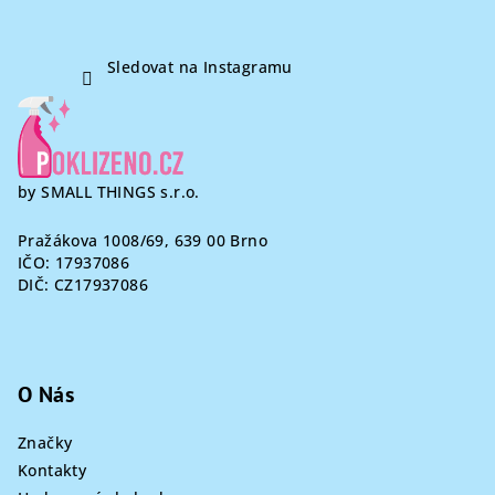
k
y
v
Sledovat na Instagramu
ý
p
i
s
u
by SMALL THINGS s.r.o.
Pražákova 1008/69, 639 00 Brno
IČO: 17937086
DIČ: CZ17937086
O Nás
Značky
Kontakty