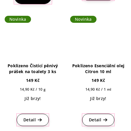
5,0
4,8
z
z
5
5
Novinka
Novinka
hvězdiček.
hvězdiček.
Poklizeno Čistící pěnivý
Poklizeno Esenciální olej
prášek na toalety 3 ks
Citron 10 ml
149 Kč
149 Kč
Měrná
Měrná
14,90 Kč / 10 g
14,90 Kč / 1 ml
cena:
cena:
Již brzy!
Již brzy!
Detail
Detail