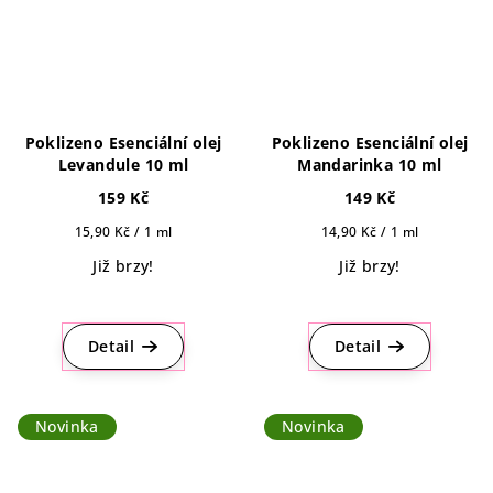
Poklizeno Esenciální olej
Poklizeno Esenciální olej
Levandule 10 ml
Mandarinka 10 ml
159 Kč
149 Kč
Měrná
Měrná
15,90 Kč / 1 ml
14,90 Kč / 1 ml
cena:
cena:
Již brzy!
Již brzy!
Detail
Detail
Novinka
Novinka