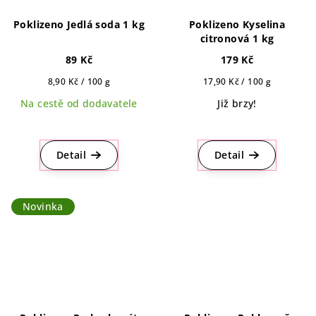
Poklizeno Jedlá soda 1 kg
Poklizeno Kyselina
citronová 1 kg
89 Kč
179 Kč
Měrná
Měrná
8,90 Kč / 100 g
17,90 Kč / 100 g
cena:
cena:
Na cestě od dodavatele
Již brzy!
Průměrné
hodnocení
produktu
Detail
Detail
je
5,0
z
Novinka
5
hvězdiček.