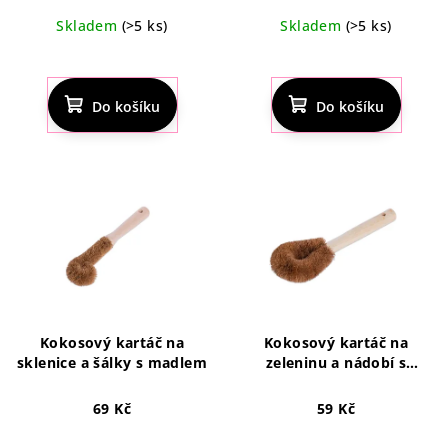
k
cena:
Skladem
(>5 ks)
Skladem
(>5 ks)
t
Průměrné
ů
hodnocení
produktu
Do košíku
Do košíku
je
5,0
z
5
hvězdiček.
Kokosový kartáč na
Kokosový kartáč na
sklenice a šálky s madlem
zeleninu a nádobí s
madlem
69 Kč
59 Kč