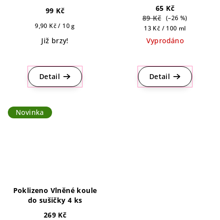
65 Kč
99 Kč
89 Kč
(–26 %)
Měrná
9,90 Kč / 10 g
Měrná
13 Kč / 100 ml
cena:
cena:
Již brzy!
Vyprodáno
Průměrné
hodnocení
produktu
Detail
Detail
je
4,6
z
Novinka
5
hvězdiček.
Poklizeno Vlněné koule
do sušičky 4 ks
269 Kč