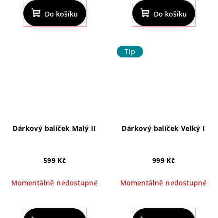
produktu
Do košíku
Do košíku
je
5,0
z
5
Tip
hvězdiček.
Dárkový balíček Malý II
Dárkový balíček Velký I
599 Kč
999 Kč
Momentálně nedostupné
Momentálně nedostupné
Průměrné
hodnocení
produktu