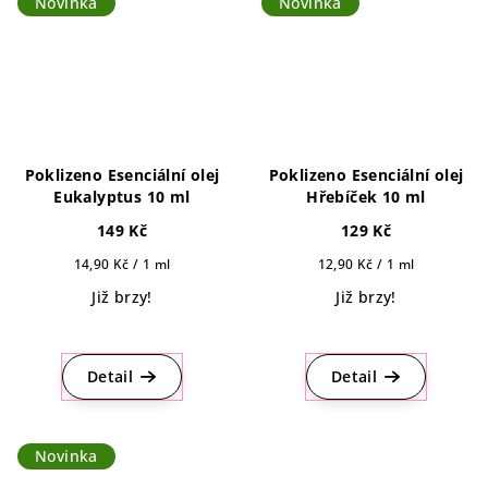
Novinka
Novinka
Poklizeno Esenciální olej
Poklizeno Esenciální olej
Eukalyptus 10 ml
Hřebíček 10 ml
149 Kč
129 Kč
Měrná
Měrná
14,90 Kč / 1 ml
12,90 Kč / 1 ml
cena:
cena:
Již brzy!
Již brzy!
Detail
Detail
Novinka