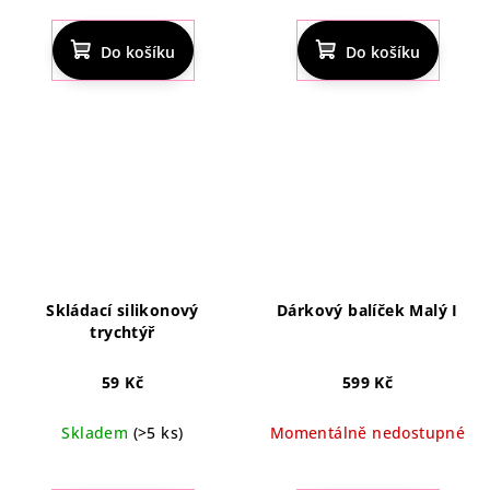
hodnocení
produktu
Do košíku
Do košíku
je
4,7
z
5
hvězdiček.
Skládací silikonový
Dárkový balíček Malý I
trychtýř
59 Kč
599 Kč
Skladem
(>5 ks)
Momentálně nedostupné
Průměrné
hodnocení