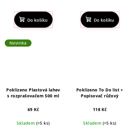
Průměrné
hodnocení
produktu
Do košíku
Do košíku
je
4,8
z
5
Novinka
hvězdiček.
Poklizeno Plastová lahev
Poklizeno To Do list +
s rozprašovačem 500 ml
Popisovač růžový
69 Kč
118 Kč
Skladem
(>5 ks)
Skladem
(>5 ks)
Průměrné