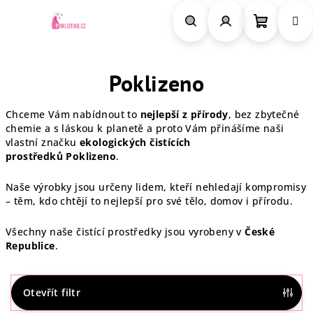
Přejít
na
obsah
Nákupn
Hledat
Přihlášení
Poklizeno
košík
Chceme Vám nabídnout to
nejlepší z přírody
, bez zbytečné
chemie a s láskou k planetě a proto Vám přinášíme naši
vlastní značku
ekologických čistících
prostředků Poklizeno
.
Naše výrobky jsou určeny lidem, kteří nehledají kompromisy
– těm, kdo chtějí to nejlepší pro své tělo, domov i přírodu.
Všechny naše čistící prostředky jsou vyrobeny v
České
Republice
.
Otevřít filtr