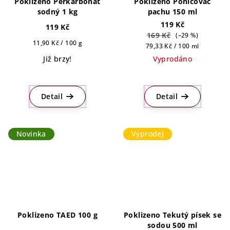
Poklizeno Perkarbonát
Poklizeno Pohlcovač
sodný 1 kg
pachu 150 ml
119 Kč
119 Kč
169 Kč
(–29 %)
Měrná
11,90 Kč / 100 g
Měrná
79,33 Kč / 100 ml
cena:
cena:
Již brzy!
Vyprodáno
Průměrné
hodnocení
produktu
Detail
Detail
je
4,5
z
Novinka
Výprodej
5
hvězdiček.
Poklizeno TAED 100 g
Poklizeno Tekutý písek se
sodou 500 ml