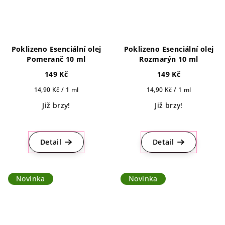
Poklizeno Esenciální olej
Poklizeno Esenciální olej
Pomeranč 10 ml
Rozmarýn 10 ml
149 Kč
149 Kč
Měrná
Měrná
14,90 Kč / 1 ml
14,90 Kč / 1 ml
cena:
cena:
Již brzy!
Již brzy!
Detail
Detail
Novinka
Novinka