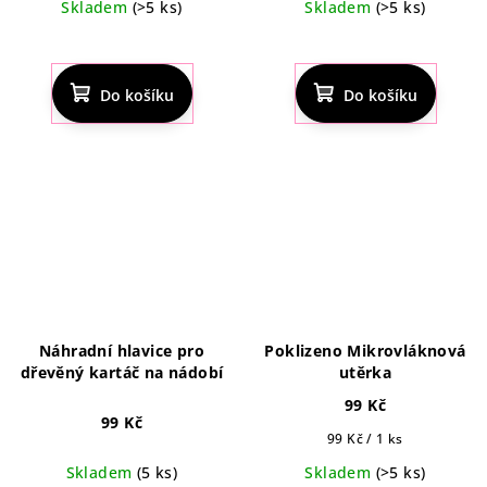
Skladem
(>5 ks)
Skladem
(>5 ks)
Do košíku
Do košíku
Náhradní hlavice pro
Poklizeno Mikrovláknová
dřevěný kartáč na nádobí
utěrka
99 Kč
99 Kč
Měrná
99 Kč / 1 ks
cena:
Skladem
(5 ks)
Skladem
(>5 ks)