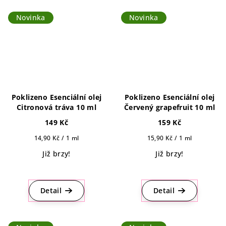
Novinka
Novinka
Poklizeno Esenciální olej
Poklizeno Esenciální olej
Citronová tráva 10 ml
Červený grapefruit 10 ml
149 Kč
159 Kč
Měrná
Měrná
14,90 Kč / 1 ml
15,90 Kč / 1 ml
cena:
cena:
Již brzy!
Již brzy!
Detail
Detail