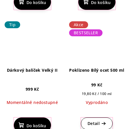
Do košíku
Do košíku
je
5,0
z
5
Tip
Akce
hvězdiček.
BESTSELLER
Dárkový balíček Velký II
Poklizeno Bílý ocet 500 ml
99 Kč
999 Kč
Měrná
19,80 Kč / 100 ml
cena:
Momentálně nedostupné
Vyprodáno
Průměrné
Průměrné
hodnocení
hodnocení
produktu
produktu
Detail
Do košíku
je
je