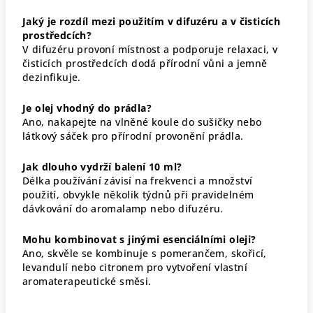
Jaký je rozdíl mezi použitím v difuzéru a v čisticích
prostředcích?
V difuzéru provoní místnost a podporuje relaxaci, v
čisticích prostředcích dodá přírodní vůni a jemně
dezinfikuje.
Je olej vhodný do prádla?
Ano, nakapejte na vlněné koule do sušičky nebo
látkový sáček pro přírodní provonění prádla.
Jak dlouho vydrží balení 10 ml?
Délka používání závisí na frekvenci a množství
použití, obvykle několik týdnů při pravidelném
dávkování do aromalamp nebo difuzéru.
Mohu kombinovat s jinými esenciálními oleji?
Ano, skvěle se kombinuje s pomerančem, skořicí,
levandulí nebo citronem pro vytvoření vlastní
aromaterapeutické směsi.