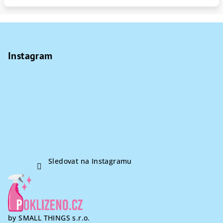
Z
á
p
Instagram
a
t
í
Sledovat na Instagramu
by SMALL THINGS s.r.o.