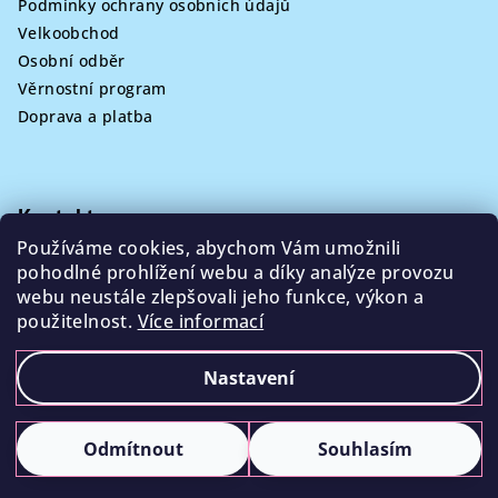
Podmínky ochrany osobních údajů
Velkoobchod
Osobní odběr
Věrnostní program
Doprava a platba
Kontakt
Používáme cookies, abychom Vám umožnili
info
@
poklizeno.cz
pohodlné prohlížení webu a díky analýze provozu
webu neustále zlepšovali jeho funkce, výkon a
použitelnost.
Více informací
Nastavení
Copyright 2026
Poklizeno.cz
. Všechna práva vyhrazena.
Sleva 100 Kč na
ANO
NE
Odmítnout
Souhlasím
první nákup?🩵
Vytvořil Shoptet