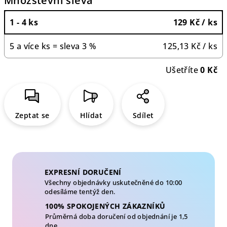
Množstevní sleva
1 - 4 ks
129 Kč
/ ks
5 a více ks = sleva 3 %
125,13 Kč
/ ks
Ušetříte
0 Kč
Zeptat se
Hlídat
Sdílet
EXPRESNÍ DORUČENÍ
Všechny objednávky uskutečněné do 10:00
odesíláme tentýž den.
100% SPOKOJENÝCH ZÁKAZNÍKŮ
Průměrná doba doručení od objednání je 1,5
dne.