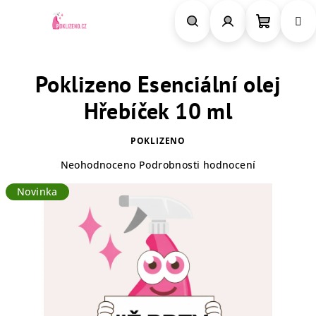
Přejít
na
obsah
Nákupn
Hledat
Přihlášení
Poklizeno Esenciální olej
košík
Hřebíček 10 ml
POKLIZENO
Průměrné
Neohodnoceno
Podrobnosti hodnocení
hodnocení
Novinka
produktu
je
0,0
z
5
hvězdiček.