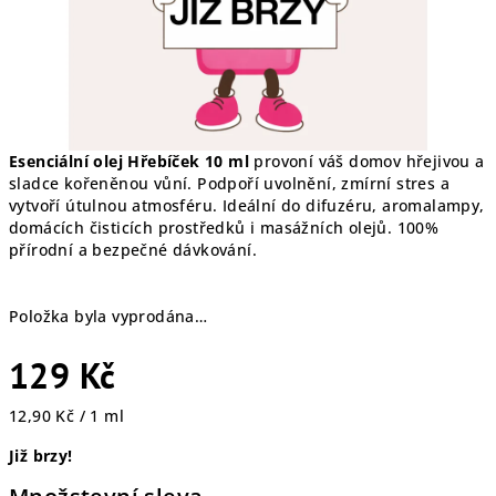
Esenciální olej Hřebíček 10 ml
provoní váš domov hřejivou a
sladce kořeněnou vůní. Podpoří uvolnění, zmírní stres a
vytvoří útulnou atmosféru. Ideální do difuzéru, aromalampy,
domácích čisticích prostředků i masážních olejů. 100%
přírodní a bezpečné dávkování.
Položka byla vyprodána…
129 Kč
Měrná
12,90 Kč / 1 ml
cena:
Již brzy!