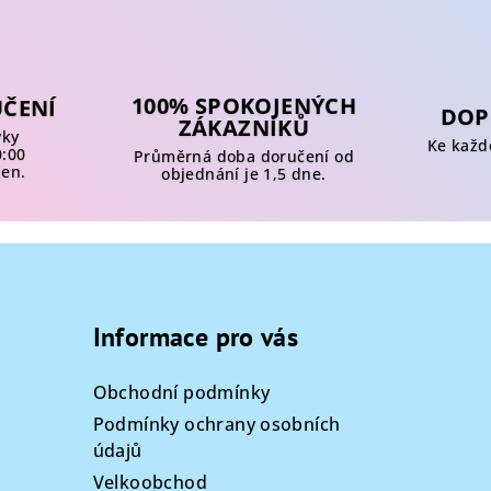
100% SPOKOJENÝCH
UČENÍ
DOP
ZÁKAZNÍKŮ
vky
Ke každ
0:00
Průměrná doba doručení od
den.
objednání je 1,5 dne.
Informace pro vás
Obchodní podmínky
Podmínky ochrany osobních
údajů
Velkoobchod