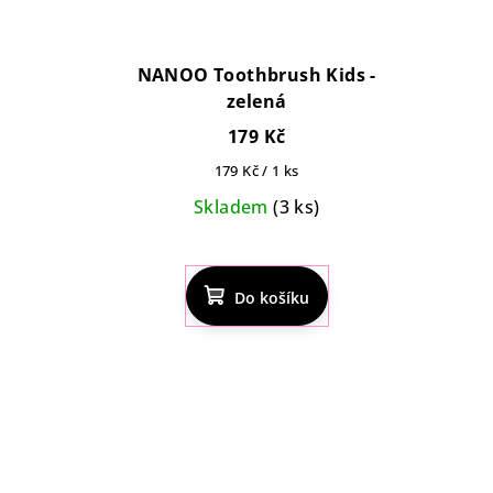
NANOO Toothbrush Kids -
zelená
179 Kč
Měrná
179 Kč / 1 ks
cena:
Skladem
(3 ks)
Do košíku