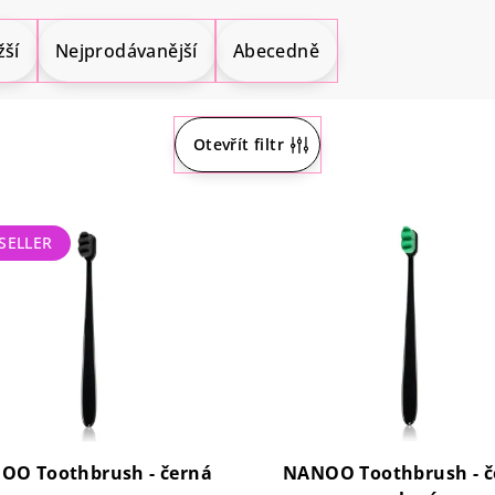
žší
Nejprodávanější
Abecedně
Otevřít filtr
SELLER
OO Toothbrush - černá
NANOO Toothbrush - č