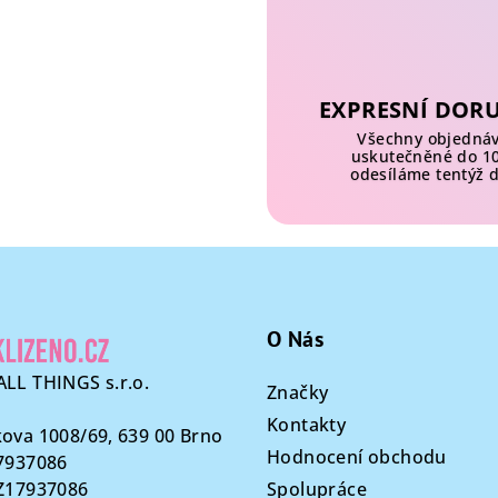
d
a
c
EXPRESNÍ DOR
í
Všechny objedná
p
uskutečněné do 1
odesíláme tentýž 
r
v
k
y
v
ý
O Nás
p
LL THINGS s.r.o.
Značky
i
Kontakty
s
ova 1008/69, 639 00 Brno
Hodnocení obchodu
u
7937086
CZ17937086
Spolupráce