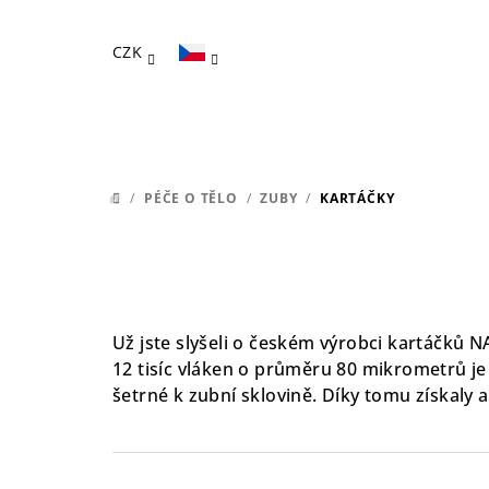
Přejít
na
CZK
obsah
/
PÉČE O TĚLO
/
ZUBY
/
KARTÁČKY
DOMŮ
Už jste slyšeli o českém výrobci kartáčků
12 tisíc vláken o průměru 80 mikrometrů j
šetrné k zubní sklovině. Díky tomu získaly 