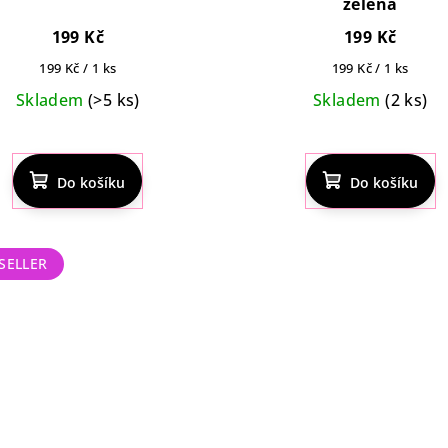
zelená
199 Kč
199 Kč
Měrná
Měrná
199 Kč / 1 ks
199 Kč / 1 ks
cena:
cena:
Skladem
(>5 ks)
Skladem
(2 ks)
Průměrné
hodnocení
Do košíku
produktu
Do košíku
je
4,1
z
SELLER
5
hvězdiček.