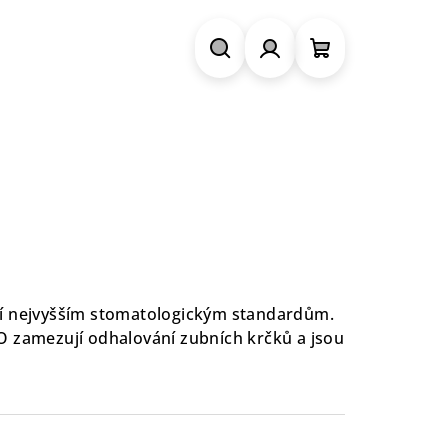
Hledat
Přihlášení
Nákupní
košík
jí nejvyšším stomatologickým standardům.
O zamezují odhalování zubních krčků a jsou