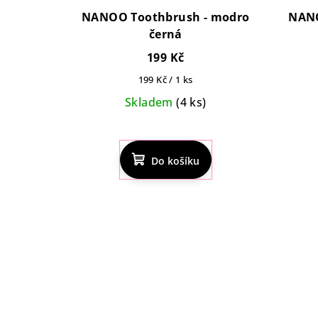
NANOO Toothbrush - modro
NANO
černá
199 Kč
Měrná
199 Kč / 1 ks
cena:
Skladem
(4 ks)
Průměrné
hodnocení
Do košíku
produktu
je
5,0
z
5
hvězdiček.