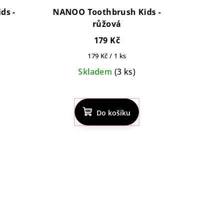
ds -
NANOO Toothbrush Kids -
růžová
179 Kč
Měrná
179 Kč / 1 ks
cena:
Skladem
(3 ks)
é
Průměrné
í
hodnocení
Do košíku
produktu
je
5,0
z
5
.
hvězdiček.