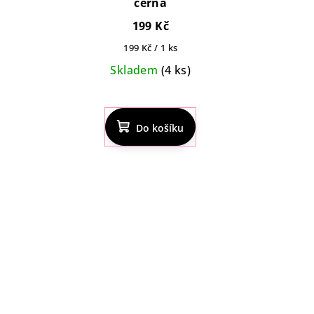
černá
199 Kč
Měrná
199 Kč / 1 ks
cena:
Skladem
(4 ks)
Do košíku