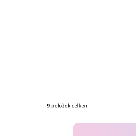
9
položek celkem
O
v
l
á