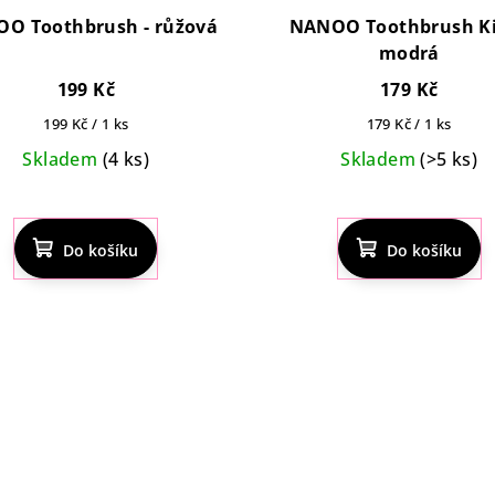
O Toothbrush - růžová
NANOO Toothbrush Ki
modrá
199 Kč
179 Kč
Měrná
Měrná
199 Kč / 1 ks
179 Kč / 1 ks
cena:
cena:
Skladem
(4 ks)
Skladem
(>5 ks)
Průměrné
Průměrn
hodnocení
hodnocen
Do košíku
produktu
Do košíku
produktu
je
je
4,8
5,0
z
z
5
5
hvězdiček.
hvězdiček