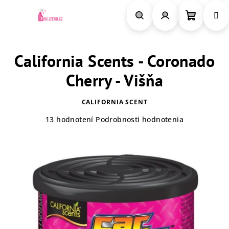
Prejsť
na
obsah
Nákupn
Hľadať
Prihlásenie
California Scents - Coronado
košík
Cherry - Višňa
CALIFORNIA SCENT
Priemerné
13 hodnotení
Podrobnosti hodnotenia
hodnotenie
produktu
je
4,7
z
5
hviezdičiek.