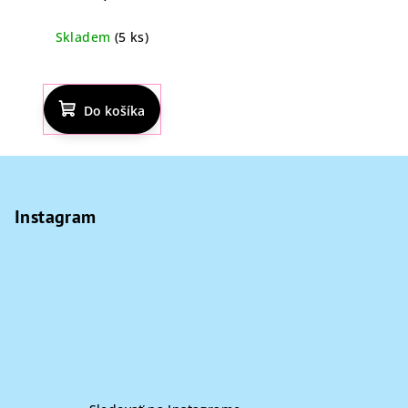
Skladem
(5 ks)
Do košíka
Z
á
p
Instagram
ä
t
i
e