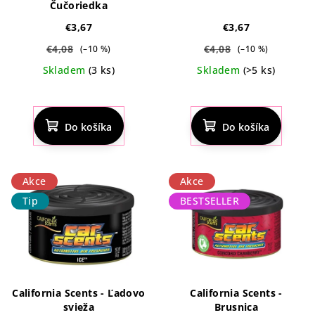
Čučoriedka
€3,67
€3,67
€4,08
€4,08
(–10 %)
(–10 %)
Skladem
(3 ks)
Skladem
(>5 ks)
Priemerné
Priemerné
hodnotenie
hodnotenie
produktu
produktu
Do košíka
Do košíka
je
je
5,0
5,0
z
z
5
5
Akce
Akce
hviezdičiek.
hviezdičiek.
Tip
BESTSELLER
California Scents - Ľadovo
California Scents -
svieža
Brusnica