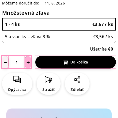
Môžeme doručiť do:
11. 8. 2026
Množstevná zľava
1 - 4 ks
€3,67
/ ks
5 a viac ks = zľava 3 %
€3,56
/ ks
Ušetríte
€0
−
+
Do košíka
Opýtať sa
Strážiť
Zdieľať