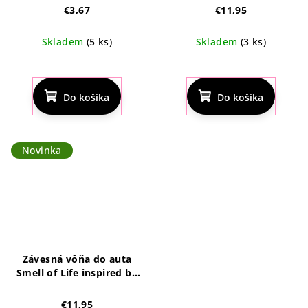
€3,67
€11,95
Skladem
(5 ks)
Skladem
(3 ks)
Priemerné
hodnotenie
produktu
Do košíka
Do košíka
je
4,8
z
5
Novinka
hviezdičiek.
Závesná vôňa do auta
Smell of Life inspired by
Sauvage (10 ml)
€11,95