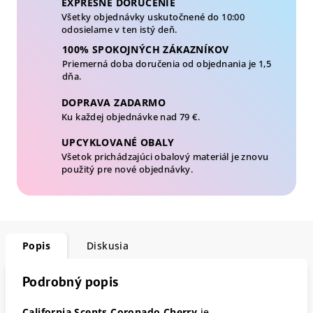
EXPRESNÉ DORUČENIE
Všetky objednávky uskutočnené do 10:00
odosielame v ten istý deň.
100% SPOKOJNÝCH ZÁKAZNÍKOV
Priemerná doba doručenia od objednania je 1,5
dňa.
DOPRAVA ZADARMO
Ku každej objednávke nad 79 €.
UPCYKLOVANÉ OBALY
Všetok prichádzajúci obalový materiál je znovu
použitý pre nové objednávky.
Popis
Diskusia
Podrobný popis
California Scents Coronado Cherry
je