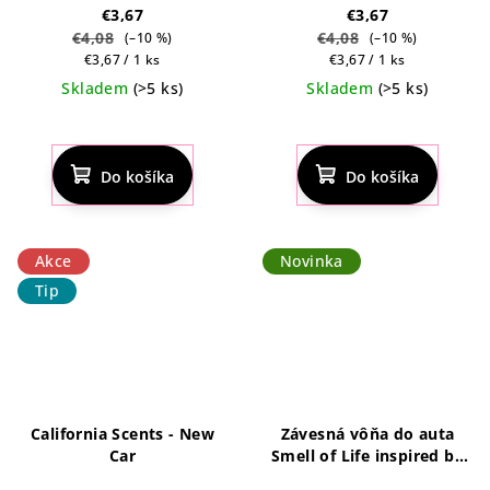
€3,67
€3,67
€4,08
€4,08
(–10 %)
(–10 %)
Jednotková
Jednotková
€3,67 / 1 ks
€3,67 / 1 ks
cena:
cena:
Skladem
(>5 ks)
Skladem
(>5 ks)
Priemerné
Priemerné
hodnotenie
hodnotenie
produktu
produktu
Do košíka
Do košíka
je
je
4,8
5,0
z
z
5
5
Akce
Novinka
hviezdičiek.
hviezdičiek.
Tip
California Scents - New
Závesná vôňa do auta
Car
Smell of Life inspired by
Bottled (10 ml)