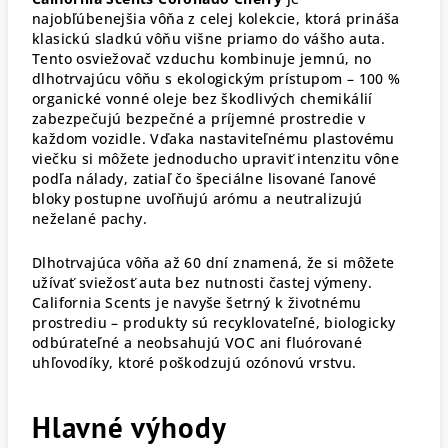
najobľúbenejšia vôňa z celej kolekcie, ktorá prináša
klasickú sladkú vôňu višne priamo do vášho auta.
Tento osviežovač vzduchu kombinuje jemnú, no
dlhotrvajúcu vôňu s ekologickým prístupom – 100 %
organické vonné oleje bez škodlivých chemikálií
zabezpečujú bezpečné a príjemné prostredie v
každom vozidle. Vďaka nastaviteľnému plastovému
viečku si môžete jednoducho upraviť intenzitu vône
podľa nálady, zatiaľ čo špeciálne lisované ľanové
bloky postupne uvoľňujú arómu a neutralizujú
neželané pachy.
Dlhotrvajúca vôňa až 60 dní znamená, že si môžete
užívať sviežosť auta bez nutnosti častej výmeny.
California Scents je navyše šetrný k životnému
prostrediu – produkty sú recyklovateľné, biologicky
odbúrateľné a neobsahujú VOC ani fluórované
uhľovodíky, ktoré poškodzujú ozónovú vrstvu.
Hlavné výhody