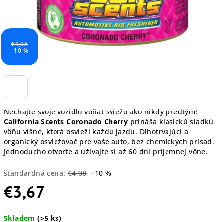
€4,08
–10 %
Nechajte svoje vozidlo voňať sviežo ako nikdy predtým!
California Scents Coronado Cherry
prináša klasickú sladkú
vôňu višne, ktorá osvieži každú jazdu. Dlhotrvajúci a
organický osviežovač pre vaše auto, bez chemických prísad.
Jednoducho otvorte a užívajte si až 60 dní príjemnej vône.
štandardná cena:
€4,08
–10 %
€3,67
Jednotková
Skladem
(>5 ks)
cena: