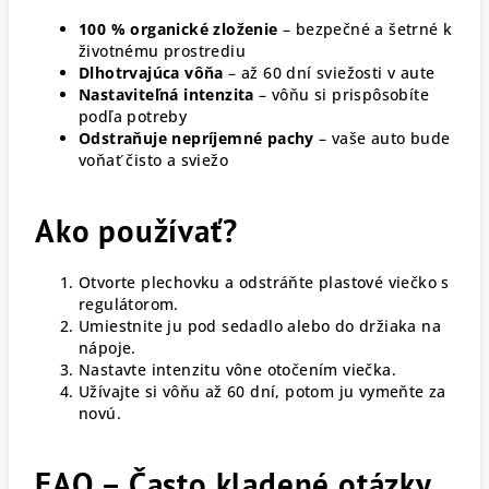
100 % organické zloženie
– bezpečné a šetrné k
životnému prostrediu
Dlhotrvajúca vôňa
– až 60 dní sviežosti v aute
Nastaviteľná intenzita
– vôňu si prispôsobíte
podľa potreby
Odstraňuje nepríjemné pachy
– vaše auto bude
voňať čisto a sviežo
Ako používať?
Otvorte plechovku a odstráňte plastové viečko s
regulátorom.
Umiestnite ju pod sedadlo alebo do držiaka na
nápoje.
Nastavte intenzitu vône otočením viečka.
Užívajte si vôňu až 60 dní, potom ju vymeňte za
novú.
FAQ – Často kladené otázky