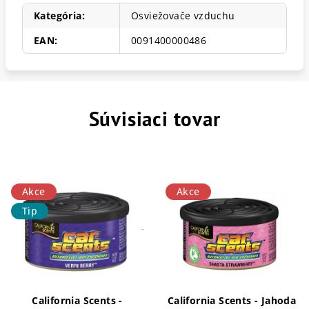
Kategória
:
Osviežovače vzduchu
EAN
:
0091400000486
Súvisiaci tovar
Akce
Akce
Tip
California Scents -
California Scents - Jahoda