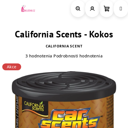
Prejsť
na
obsah
Nákupn
Hľadať
Prihlásenie
California Scents - Kokos
košík
CALIFORNIA SCENT
Priemerné
3 hodnotenia
Podrobnosti hodnotenia
hodnotenie
Akce
produktu
je
5,0
z
5
hviezdičiek.