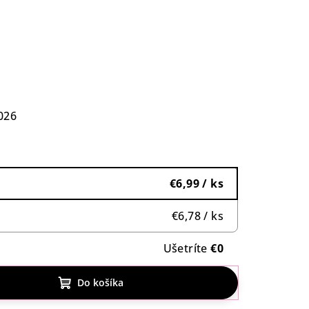
2026
€6,99
/ ks
€6,78
/ ks
Ušetríte
€0
Do košíka