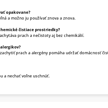
vať opakovane?
eľná a možno ju používať znova a znova.
chemické čistiace prostriedky?
zachytáva prach a nečistoty aj bez chemikálií.
 alergikov?
zachytiť prach a alergény pomáha udržať domácnosť čis
ou a nechať voľne uschnúť.