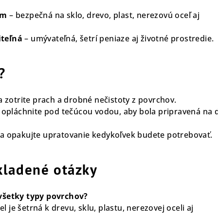
om
– bezpečná na sklo, drevo, plast, nerezovú oceľ aj
teľná
– umývateľná, šetrí peniaze aj životné prostredie.
?
a zotrite prach a drobné nečistoty z povrchov.
u opláchnite pod tečúcou vodou, aby bola pripravená na ď
a opakujte upratovanie kedykoľvek budete potrebovať.
kladené otázky
všetky typy povrchov?
je šetrná k drevu, sklu, plastu, nerezovej oceli aj