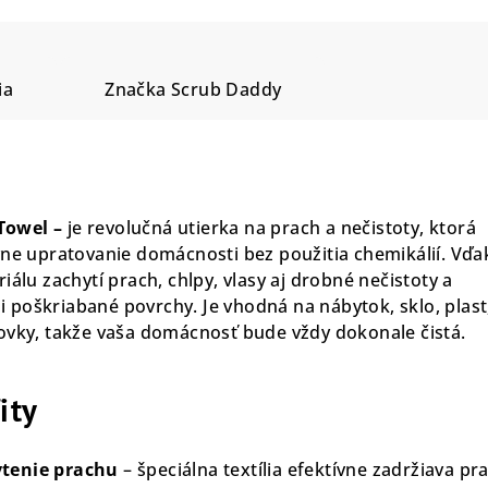
ia
Značka
Scrub Daddy
Towel –
je revolučná utierka na prach a nečistoty, ktorá
vne upratovanie domácnosti bez použitia chemikálií. Vďa
iálu zachytí prach, chlpy, vlasy aj drobné nečistoty a
poškriabané povrchy. Je vhodná na nábytok, sklo, plast
ovky, takže vaša domácnosť bude vždy dokonale čistá.
ity
tenie prachu
– špeciálna textília efektívne zadržiava pr