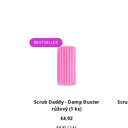
BESTSELLER
Scrub Daddy - Damp Duster
Scru
růžový (1 ks)
€4,92
Jednotková
€4,92 / 1 ks