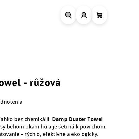
Hľadať
Prihlásenie
Nákupný
košík
owel - růžová
odnotenia
ľahko bez chemikálií.
Damp Duster Towel
lasy behom okamihu a je šetrná k povrchom.
ovanie – rýchlo, efektívne a ekologicky.