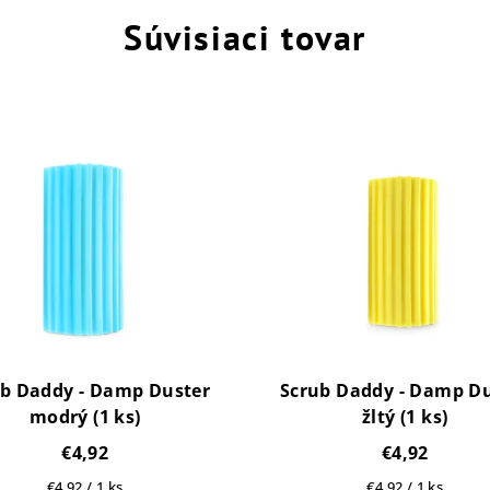
Súvisiaci tovar
b Daddy - Damp Duster
Scrub Daddy - Damp D
modrý (1 ks)
žltý (1 ks)
€4,92
€4,92
Jednotková
Jednotková
€4,92 / 1 ks
€4,92 / 1 ks