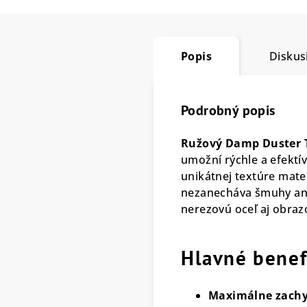
Popis
Diskus
Podrobný popis
Ružový Damp Duster 
umožní rýchle a efektí
unikátnej textúre mater
nezanecháva šmuhy ani 
nerezovú oceľ aj obraz
Hlavné benef
Maximálne zachy