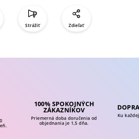
Strážiť
Zdieľať
100% SPOKOJNÝCH
DOPR
ZÁKAZNÍKOV
Ku každe
Priemerná doba doručenia od
0
objednania je 1,5 dňa.
deň.