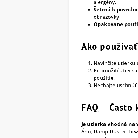
alergény.
Šetrná k povrch
obrazovky.
Opakovane použi
Ako používať
Navlhčite utierku 
Po použití utierk
použitie.
Nechajte uschnúť 
FAQ – Často 
Je utierka vhodná na 
Áno, Damp Duster Towel 