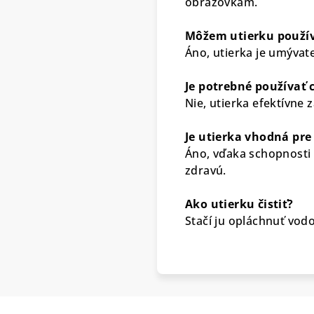
obrazovkám.
Môžem utierku použí
Áno, utierka je umývat
Je potrebné používať 
Nie, utierka efektívne 
Je utierka vhodná pre
Áno, vďaka schopnosti 
zdravú.
Ako utierku čistiť?
Stačí ju opláchnuť vod