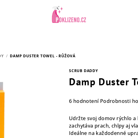
DY
/
DAMP DUSTER TOWEL - RŮŽOVÁ
SCRUB DADDY
Damp Duster T
Priemerné
6 hodnotení
Podrobnosti h
hodnotenie
produktu
Udržte svoj domov rýchlo a 
je
zachytáva prach, chlpy aj v
5,0
Ideálne na každodenné uprat
z