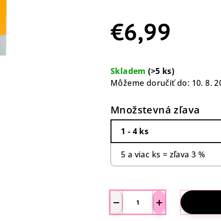
5
€6,99
hviezdičiek.
Jednotková
cena:
Skladem
(>5 ks)
Môžeme doručiť do:
10. 8. 
Množstevná zľava
1 - 4 ks
5 a viac ks = zľava 3 %
−
+