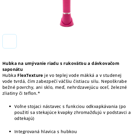
Hubka na umývanie riadu s rukoväťou a dávkovačom
saponátu
Hubka
FlexTexture
je vo teplej vode mäkká a v studenej
vode tvrdá, čím zabezpečí väčšiu čistiacu silu. Nepoškrabe
bežné povrchy, ani sklo, meď, nehrdzavejúcu oceľ, železné
zliatiny či teflon.*
Voľne stojaci nástavec s funkciou odkvapkávania (po
použití sa stekajúce kvapky zhromažďujú v podstavci a
odtekajú)
Integrovaná hlavica s hubkou