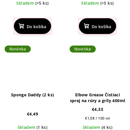
Skladem
(>5 ks)
Skladem
(>5 ks)
Priemerné
Priemerné
hodnotenie
hodnotenie
produktu
produktu
Do košíka
Do košíka
je
je
5,0
4,9
z
z
5
5
Novinka
Novinka
hviezdičiek.
hviezdičiek.
Sponge Daddy (2 ks)
Elbow Grease Čistiaci
sprej na rúry a grily 400ml
€4,33
€4,49
Jednotková
€1,08 / 100 ml
cena:
Skladem
(1 ks)
Skladem
(4 ks)