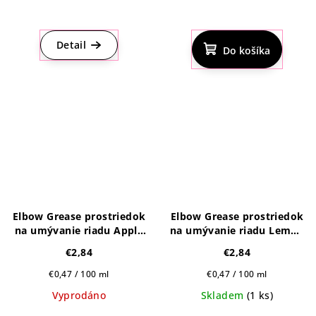
Priemerné
Priemerné
hodnotenie
hodnotenie
produktu
produktu
Detail
Do košíka
je
je
5,0
4,7
z
z
5
5
hviezdičiek.
hviezdičiek.
Elbow Grease prostriedok
Elbow Grease prostriedok
na umývanie riadu Apple
na umývanie riadu Lemon
Fresh 600ml
Fresh 600ml
€2,84
€2,84
Jednotková
Jednotková
€0,47 / 100 ml
€0,47 / 100 ml
cena:
cena:
Vyprodáno
Skladem
(1 ks)