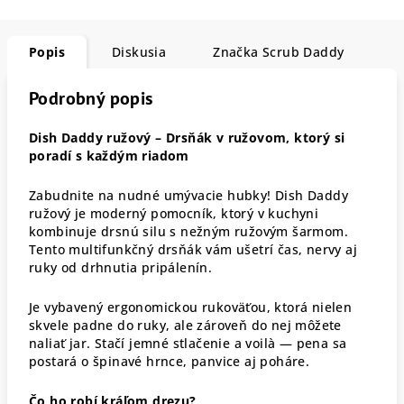
Popis
Diskusia
Značka
Scrub Daddy
Podrobný popis
Dish Daddy ružový – Drsňák v ružovom, ktorý si
poradí s každým riadom
Zabudnite na nudné umývacie hubky! Dish Daddy
ružový je moderný pomocník, ktorý v kuchyni
kombinuje drsnú silu s nežným ružovým šarmom.
Tento multifunkčný drsňák vám ušetrí čas, nervy aj
ruky od drhnutia pripálenín.
Je vybavený ergonomickou rukoväťou, ktorá nielen
skvele padne do ruky, ale zároveň do nej môžete
naliať jar. Stačí jemné stlačenie a voilà — pena sa
postará o špinavé hrnce, panvice aj poháre.
Čo ho robí kráľom drezu?