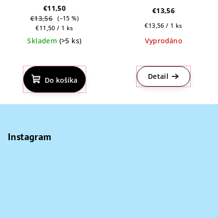
€11,50
€13,56
€13,56
(–15 %)
Jednotková
€13,56 / 1 ks
Jednotková
€11,50 / 1 ks
cena:
cena:
Skladem
(>5 ks)
Vyprodáno
Priemerné
Priemerné
hodnotenie
hodnotenie
produktu
produktu
Detail
Do košíka
je
je
4,8
4,8
z
z
Z
5
5
á
hviezdičiek.
hviezdičiek.
p
Instagram
ä
t
i
e