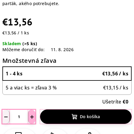
parťák, akého potrebujete.
€13,56
Jednotková
€13,56 / 1 ks
cena:
Skladem
(>5 ks)
Môžeme doručiť do:
11. 8. 2026
Množstevná zľava
1 - 4 ks
€13,56
/ ks
5 a viac ks = zľava 3 %
€13,15
/ ks
Ušetríte
€0
−
+
Do košíka