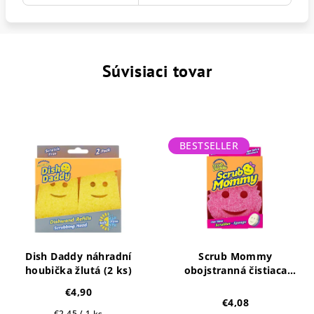
Súvisiaci tovar
BESTSELLER
Dish Daddy náhradní
Scrub Mommy
houbička žlutá (2 ks)
obojstranná čistiaca
hubka
€4,90
€4,08
Jednotková
€2,45 / 1 ks