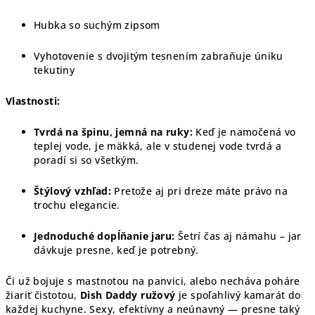
Hubka so suchým zipsom
Vyhotovenie s dvojitým tesnením zabraňuje úniku
tekutiny
Vlastnosti:
Tvrdá na špinu, jemná na ruky:
Keď je namočená vo
teplej vode, je mäkká, ale v studenej vode tvrdá a
poradí si so všetkým.
Štýlový vzhľad:
Pretože aj pri dreze máte právo na
trochu elegancie.
Jednoduché dopĺňanie jaru:
Šetrí čas aj námahu – jar
dávkuje presne, keď je potrebný.
Či už bojuje s mastnotou na panvici, alebo necháva poháre
žiariť čistotou,
Dish Daddy ružový
je spoľahlivý kamarát do
každej kuchyne. Sexy, efektívny a neúnavný — presne taký