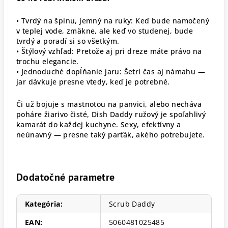
• Tvrdý na špinu, jemný na ruky: Keď bude namočený
v teplej vode, zmäkne, ale keď vo studenej, bude
tvrdý a poradí si so všetkým.
• Štýlový vzhľad: Pretože aj pri dreze máte právo na
trochu elegancie.
• Jednoduché dopĺňanie jaru: Šetrí čas aj námahu —
jar dávkuje presne vtedy, keď je potrebné.
Či už bojuje s mastnotou na panvici, alebo necháva
poháre žiarivo čisté, Dish Daddy ružový je spoľahlivý
kamarát do každej kuchyne. Sexy, efektívny a
neúnavný — presne taký parťák, akého potrebujete.
Dodatočné parametre
Kategória
:
Scrub Daddy
EAN
:
5060481025485