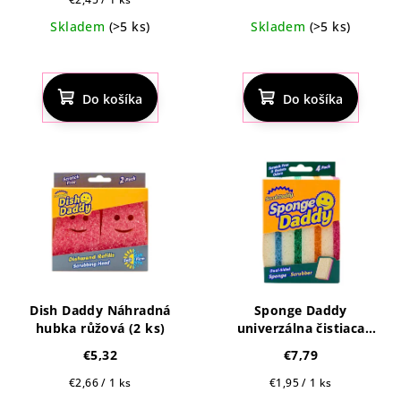
cena:
Skladem
(>5 ks)
Skladem
(>5 ks)
Priemerné
Priemerné
hodnotenie
hodnotenie
produktu
produktu
Do košíka
Do košíka
je
je
5,0
4,5
z
z
5
5
hviezdičiek.
hviezdičiek.
Dish Daddy Náhradná
Sponge Daddy
hubka růžová (2 ks)
univerzálna čistiaca
hubka (4 ks)
€5,32
€7,79
Jednotková
Jednotková
€2,66 / 1 ks
€1,95 / 1 ks
cena:
cena: