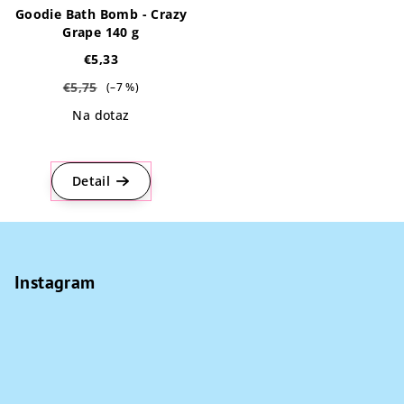
Goodie Bath Bomb - Crazy
Grape 140 g
€5,33
€5,75
(–7 %)
Na dotaz
Priemerné
hodnotenie
produktu
Detail
je
5,0
Z
z
5
á
hviezdičiek.
p
Instagram
ä
t
i
e