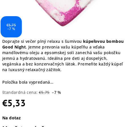
€5,75
–7 %
Doprajte si večer plný relaxu s šumivou
kúpeľovou bombou
Good Night
. Jemne prevonia vašu kúpeľňu a vďaka
mandľovému oleju a epsomskej soli zanechá vašu pokožku
jemnú a hydratovanú. Ideálna pre deti aj dospelých,
vegánska a bez konzervačných látok. Premeňte každý kúpeľ
na luxusný relaxačný zážitok.
Položka bola vypredaná…
štandardná cena:
€5,75
–7 %
€5,33
Jednotková
Na dotaz
cena: