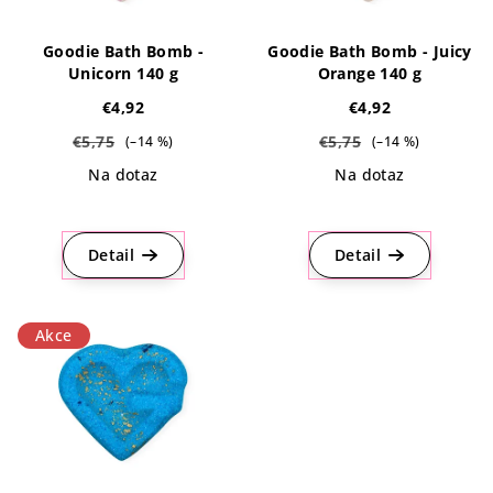
Goodie Bath Bomb -
Goodie Bath Bomb - Juicy
Unicorn 140 g
Orange 140 g
€4,92
€4,92
€5,75
€5,75
(–14 %)
(–14 %)
Na dotaz
Na dotaz
Priemerné
Priemerné
hodnotenie
hodnotenie
produktu
produktu
Detail
Detail
je
je
5,0
5,0
z
z
Akce
5
5
hviezdičiek.
hviezdičiek.