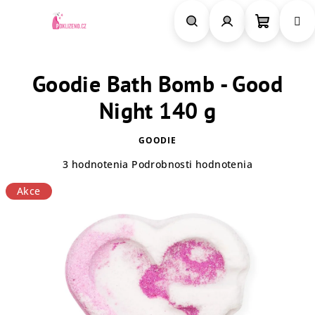
Prejsť
na
obsah
Nákupn
Hľadať
Prihlásenie
Goodie Bath Bomb - Good
košík
Night 140 g
GOODIE
Priemerné
3 hodnotenia
Podrobnosti hodnotenia
hodnotenie
Akce
produktu
je
5,0
z
5
hviezdičiek.