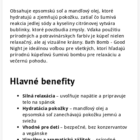
Obsahuje epsomskú soľ a mandľový olej, ktoré
hydratujú a zjemňujú pokožku, zatiaľ čo šumivá
reakcia jedlej sódy a kyseliny citrónovej vytvára
bublinky, ktoré povzbudia zmysly. Vďaka použitiu
prírodných a potravinárskych farbív je kúpeľ nielen
relaxačný, ale aj vizuálne krásny. Bath Bomb - Good
Night je ideálnou voľbou pre všetkých, ktorí hľadajú
prírodnú kúpeľovú šumivú bombu pre relaxáciu a
večernú pohodu.
Hlavné benefity
Silná relaxácia
– uvoľňuje napätie a pripravuje
telo na spánok
Hydratácia pokožky
– mandľový olej a
epsomská soľ zanechávajú pokožku jemnú a
sviežu
Vhodné pre deti
– bezpečné, bez konzervantov
a vegánske
Vizuálny a aromatický zážitok
– prírodné