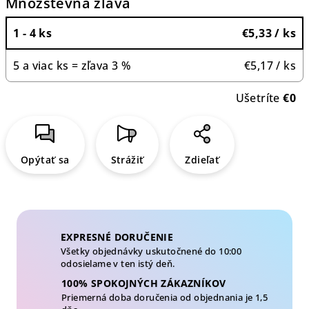
Množstevná zľava
1 - 4 ks
€5,33
/ ks
5 a viac ks = zľava 3 %
€5,17
/ ks
Ušetríte
€0
Opýtať sa
Strážiť
Zdieľať
EXPRESNÉ DORUČENIE
Všetky objednávky uskutočnené do 10:00
odosielame v ten istý deň.
100% SPOKOJNÝCH ZÁKAZNÍKOV
Priemerná doba doručenia od objednania je 1,5