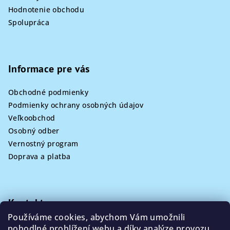
Hodnotenie obchodu
Spolupráca
Informace pre vás
Obchodné podmienky
Podmienky ochrany osobných údajov
Veľkoobchod
Osobný odber
Vernostný program
Doprava a platba
Kontakt
Používáme cookies, abychom Vám umožnili
info
@
poklizeno.cz
pohodlné prohlížení webu a díky analýze provozu