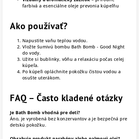
farbivá a esenciálne oleje prevonia kúpeľňu
Ako používať?
Napustite vaňu teplou vodou.
Vložte šumivú bombu Bath Bomb - Good Night
do vody.
Užite si bublinky, vôňu a relaxáciu počas celej
kúpeľa.
Po kúpeľi opláchnite pokožku čistou vodou a
osušte uterákom.
FAQ – Často kladené otázky
Je Bath Bomb vhodná pre deti?
Áno, je vyrobená bez konzervantov a je bezpečná pre
detskú pokožku.
Obsahuje produkt parabény alebo palmový olej?