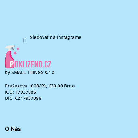
e
Sledovať na Instagrame
by SMALL THINGS s.r.o.
Pražákova 1008/69, 639 00 Brno
IČO: 17937086
DIČ: CZ17937086
O Nás