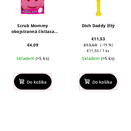
Scrub Mommy
Dish Daddy žltý
obojstranná čistiaca
hubka
€11,53
€13,60
€4,09
(–15 %)
Jednotková
€11,53 / 1 ks
cena:
Skladem
(>5 ks)
Skladem
(>5 ks)
Priemerné
Priemerné
hodnotenie
hodnotenie
produktu
produktu
Do košíka
Do košíka
je
je
4,5
4,8
z
z
5
5
hviezdičiek.
hviezdičiek.