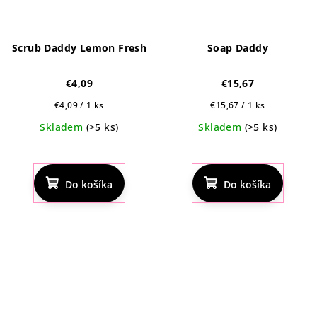
Scrub Daddy Lemon Fresh
Soap Daddy
€4,09
€15,67
Jednotková
Jednotková
€4,09 / 1 ks
€15,67 / 1 ks
cena:
cena:
Skladem
(>5 ks)
Skladem
(>5 ks)
Priemerné
Priemerné
hodnotenie
hodnotenie
produktu
produktu
Do košíka
Do košíka
je
je
4,8
4,5
z
z
5
5
hviezdičiek.
hviezdičiek.