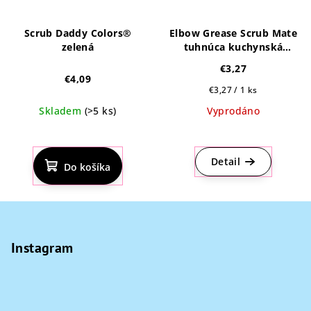
Scrub Daddy Colors®
Elbow Grease Scrub Mate
zelená
tuhnúca kuchynská
hubka 1ks
€3,27
€4,09
Jednotková
€3,27 / 1 ks
cena:
Skladem
(>5 ks)
Vyprodáno
Priemerné
Priemerné
hodnotenie
hodnotenie
produktu
produktu
Detail
Do košíka
je
je
4,9
4,5
z
z
Z
5
5
á
hviezdičiek.
hviezdičiek.
p
Instagram
ä
t
i