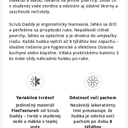
mäkkou a savou, ideálna na jemné povrchy, zatiaľ čo
v studenej vode stvrdne a odstráni aj odolné škvrny a
zaschnuté nečistoty.
Scrub Daddy je ergonomicky tvarovaná, ľahko sa drží
a perfektne sa prispôsobí ruke. Nepoškodí citlivé
povrchy, ľahko sa opláchne a je vhodná do umývačky
riadu. Každá hubka vydrží až 8 týždňov bez zápachu –
ideálne riešenie pre hygienické a efektívne čistenie
kuchyne alebo kúpeľne. Vďaka praktickému baleniu 3
ks máte vždy náhradnú hubku po ruke.
Variabilná tvrdosť
Odolnosť voči pachom
Jedinečný materiál
Nezávislý laboratórny
FlexTexture®
od Scrub
test preukazuje, že
Daddy – tvrdá v studenej
hubka je odolná voči
vode a mäkká v teplej
pachom po dobu
8
vode
týždňov