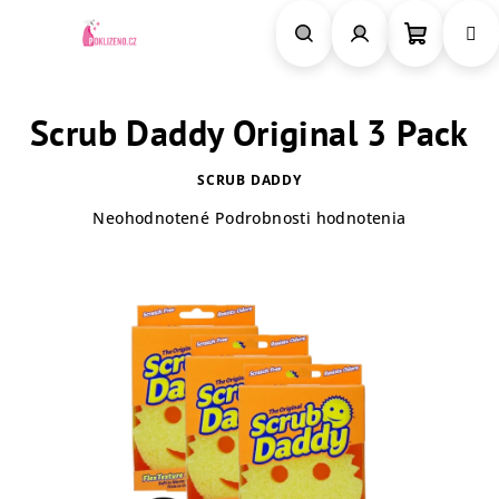
Prejsť
na
obsah
Nákupn
Hľadať
Prihlásenie
Scrub Daddy Original 3 Pack
košík
SCRUB DADDY
Priemerné
Neohodnotené
Podrobnosti hodnotenia
hodnotenie
produktu
je
0,0
z
5
hviezdičiek.