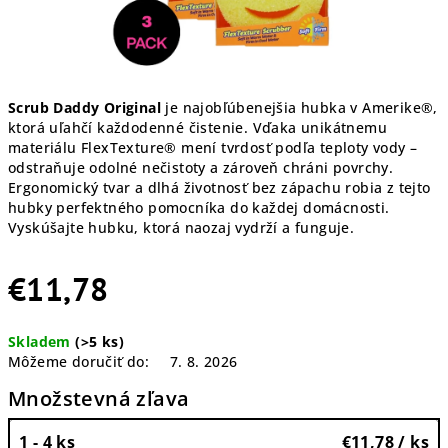
Scrub Daddy Original
je najobľúbenejšia hubka v Amerike®,
ktorá uľahčí každodenné čistenie. Vďaka unikátnemu
materiálu FlexTexture® mení tvrdosť podľa teploty vody –
odstraňuje odolné nečistoty a zároveň chráni povrchy.
Ergonomický tvar a dlhá životnosť bez zápachu robia z tejto
hubky perfektného pomocníka do každej domácnosti.
Vyskúšajte hubku, ktorá naozaj vydrží a funguje.
€11,78
Jednotková
Skladem
(>5 ks)
cena:
Môžeme doručiť do:
7. 8. 2026
Množstevná zľava
1 - 4 ks
€11,78
/ ks