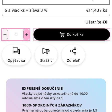
5 a viac ks = zľava 3 %
€11,43
/ ks
Ušetríte
€0
−
+
Do košíka
Opýtať sa
Strážiť
Zdieľať
EXPRESNÉ DORUČENIE
Všetky objednávky uskutočnené do 10:00
odosielame v ten istý deň.
100% SPOKOJNÝCH ZÁKAZNÍKOV
Priemerná doba doručenia od objednania je 1,5