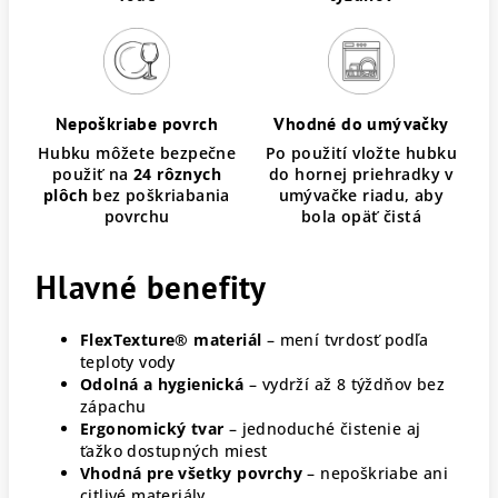
Nepoškriabe povrch
Vhodné do umývačky
Hubku môžete bezpečne
Po použití vložte hubku
použiť na
24 rôznych
do hornej priehradky v
plôch
bez poškriabania
umývačke riadu, aby
povrchu
bola opäť čistá
Hlavné benefity
FlexTexture® materiál
– mení tvrdosť podľa
teploty vody
Odolná a hygienická
– vydrží až 8 týždňov bez
zápachu
Ergonomický tvar
– jednoduché čistenie aj
ťažko dostupných miest
Vhodná pre všetky povrchy
– nepoškriabe ani
citlivé materiály