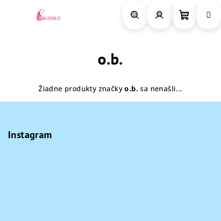
Prejsť
na
obsah
Nákupn
Hľadať
Prihlásenie
o.b.
košík
Žiadne produkty značky
o.b.
sa nenašli...
Z
á
p
Instagram
ä
t
i
e