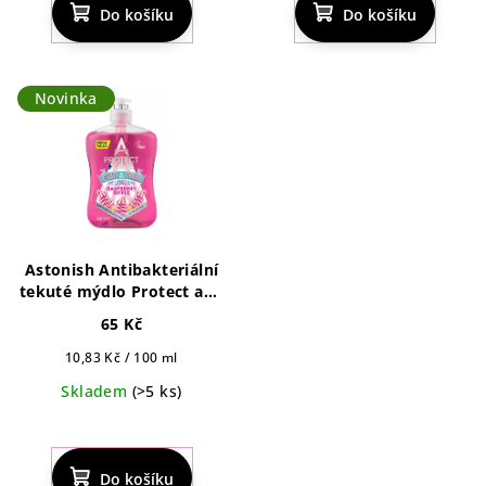
Do košíku
Do košíku
Novinka
Astonish Antibakteriální
tekuté mýdlo Protect and
Care s vůní Raspberry
65 Kč
Ripple 600ml
Měrná
10,83 Kč / 100 ml
cena:
Skladem
(>5 ks)
Do košíku