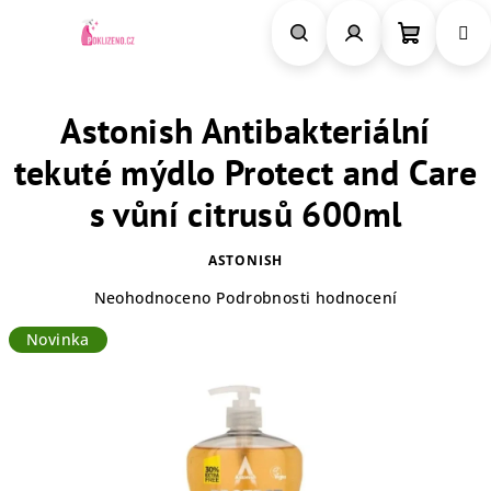
Přejít
na
obsah
Nákupn
Hledat
Přihlášení
Astonish Antibakteriální
košík
tekuté mýdlo Protect and Care
s vůní citrusů 600ml
ASTONISH
Průměrné
Neohodnoceno
Podrobnosti hodnocení
hodnocení
Novinka
produktu
je
0,0
z
5
hvězdiček.