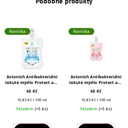
Podobné produkty
Novinka
Novinka
Astonish Antibakteriální
Astonish Antibakteriální
tekuté mýdlo Protect and
tekuté mýdlo Protect and
Care s Vitamínem E 600ml
Care s vůní Pivoňka 600
65 Kč
65 Kč
ml
Měrná
Měrná
10,83 Kč / 100 ml
10,83 Kč / 100 ml
cena:
cena:
Skladem
(>5 ks)
Skladem
(>5 ks)