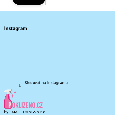
Z
á
p
Instagram
a
t
í
Sledovat na Instagramu
by SMALL THINGS s.r.o.