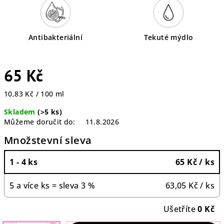
Antibakteriální
Tekuté mýdlo
65 Kč
Měrná
10,83 Kč / 100 ml
cena:
Skladem
(>5 ks)
Můžeme doručit do:
11.8.2026
Množstevní sleva
1 - 4 ks
65 Kč
/ ks
5 a více ks = sleva 3 %
63,05 Kč
/ ks
Ušetříte
0 Kč