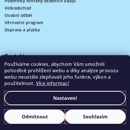
Podmínky ochrany osobních údajů
Velkoobchod
Osobní odběr
Věrnostní program
Doprava a platba
Kontakt
Používáme cookies, abychom Vám umožnili
info
@
poklizeno.cz
pohodlné prohlížení webu a díky analýze provozu
webu neustále zlepšovali jeho funkce, výkon a
použitelnost.
Více informací
Nastavení
Copyright 2026
Poklizeno.cz
. Všechna práva vyhrazena.
Sleva 100 Kč na
ANO
NE
Odmítnout
Souhlasím
první nákup?🩵
Vytvořil Shoptet