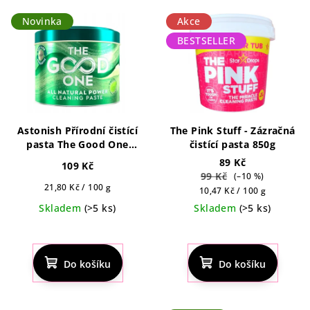
Novinka
Akce
BESTSELLER
Astonish Přírodní čistící
The Pink Stuff - Zázračná
pasta The Good One
čistící pasta 850g
Power s vůní máty 500g
89 Kč
109 Kč
99 Kč
(–10 %)
Měrná
21,80 Kč / 100 g
Měrná
10,47 Kč / 100 g
cena:
cena:
Skladem
(>5 ks)
Skladem
(>5 ks)
Průměrné
Průměrné
hodnocení
hodnocení
produktu
produktu
Do košíku
Do košíku
je
je
5,0
4,5
z
z