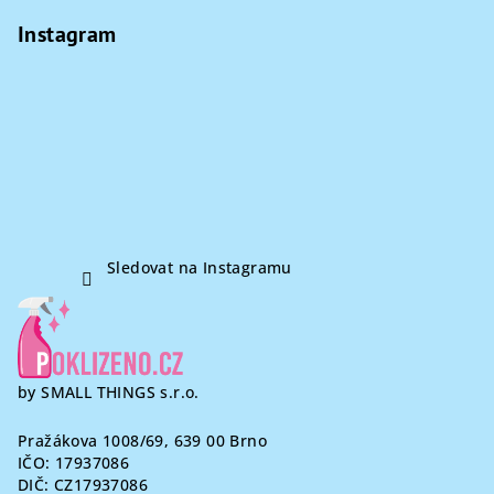
á
hvězdiček.
p
Instagram
a
t
í
Sledovat na Instagramu
by SMALL THINGS s.r.o.
Pražákova 1008/69, 639 00 Brno
IČO: 17937086
DIČ: CZ17937086