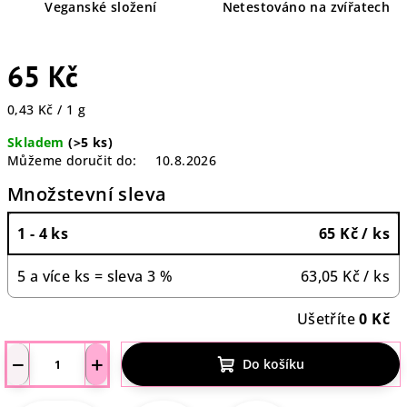
Veganské složení
Netestováno na zvířatech
65 Kč
Měrná
0,43 Kč / 1 g
cena:
Skladem
(>5 ks)
Můžeme doručit do:
10.8.2026
Množstevní sleva
1 - 4 ks
65 Kč
/ ks
5 a více ks = sleva 3 %
63,05 Kč
/ ks
Ušetříte
0 Kč
−
+
Do košíku