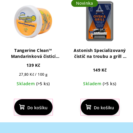
5
5
Novinka
hvězdiček.
hvězdiček.
Tangerine Clean™
Astonish Specializovaný
Mandarinková čisticí
čistič na troubu a grill s
pasta 500 g
houbičkou Astonish
139 Kč
Specialist Oven & Grill
149 Kč
Měrná
27,80 Kč / 100 g
cena:
Skladem
(>5 ks)
Skladem
(>5 ks)
Průměrné
hodnocení
produktu
Do košíku
Do košíku
je
4,3
z
Z
5