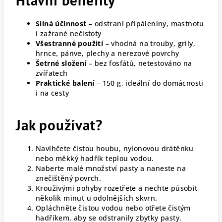
Hlavní benefity
Silná účinnost
– odstraní připáleniny, mastnotu
i zažrané nečistoty
Všestranné použití
– vhodná na trouby, grily,
hrnce, pánve, plechy a nerezové povrchy
Šetrné složení
– bez fosfátů, netestováno na
zvířatech
Praktické balení
– 150 g, ideální do domácnosti
i na cesty
Jak používat?
Navlhčete čistou houbu, nylonovou drátěnku
nebo měkký hadřík teplou vodou.
Naberte malé množství pasty a naneste na
znečištěný povrch.
Krouživými pohyby rozetřete a nechte působit
několik minut u odolnějších skvrn.
Opláchněte čistou vodou nebo otřete čistým
hadříkem, aby se odstranily zbytky pasty.