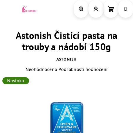
Přejít
na
obsah
Nákupn
Hledat
Přihlášení
Astonish Čistící pasta na
košík
trouby a nádobí 150g
ASTONISH
Průměrné
Neohodnoceno
Podrobnosti hodnocení
hodnocení
Novinka
produktu
je
0,0
z
5
hvězdiček.