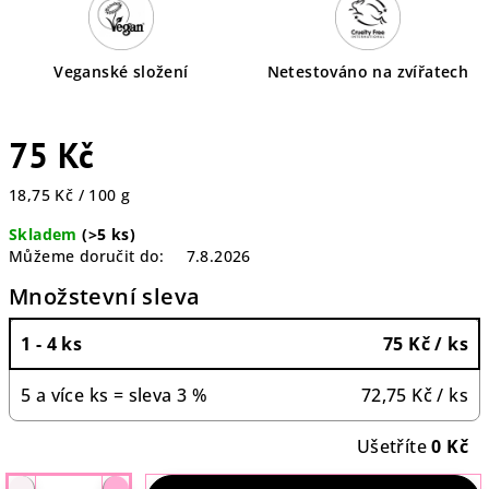
Veganské složení
Netestováno na zvířatech
75 Kč
Měrná
18,75 Kč / 100 g
cena:
Skladem
(>5 ks)
Můžeme doručit do:
7.8.2026
Množstevní sleva
1 - 4 ks
75 Kč
/ ks
5 a více ks = sleva 3 %
72,75 Kč
/ ks
Ušetříte
0 Kč