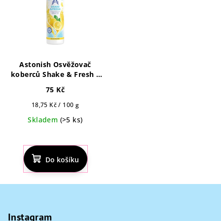
Astonish Osvěžovač
koberců Shake & Fresh s
vůní citronu 400g
75 Kč
Měrná
18,75 Kč / 100 g
cena:
Skladem
(>5 ks)
Do košíku
Z
á
p
Instagram