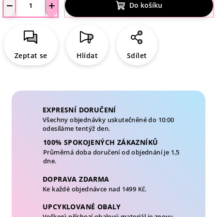
−
+
Do košíku
Zeptat se
Hlídat
Sdílet
EXPRESNÍ DORUČENÍ
Všechny objednávky uskutečněné do 10:00
odesíláme tentýž den.
100% SPOKOJENÝCH ZÁKAZNÍKŮ
Průměrná doba doručení od objednání je 1,5
dne.
DOPRAVA ZDARMA
Ke každé objednávce nad 1499 Kč.
UPCYKLOVANÉ OBALY
Veškerý příchozí obalový materiál je znovu