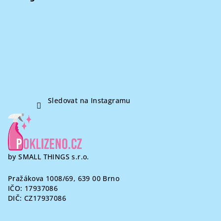
a
t
í
Sledovat na Instagramu
by SMALL THINGS s.r.o.
Pražákova 1008/69, 639 00 Brno
IČO: 17937086
DIČ: CZ17937086