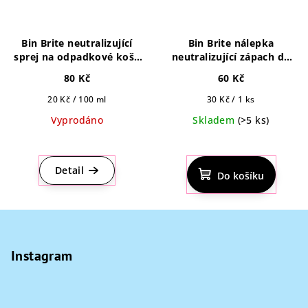
Bin Brite neutralizující
Bin Brite nálepka
sprej na odpadkové koše
neutralizující zápach do
Berry Blast 400ml
odpadkového koše
80 Kč
60 Kč
Lavender Mist 2ks
Měrná
Měrná
20 Kč / 100 ml
30 Kč / 1 ks
cena:
cena:
Vyprodáno
Skladem
(>5 ks)
Průměrné
hodnocení
produktu
Detail
Do košíku
je
5,0
z
Z
5
á
hvězdiček.
p
Instagram
a
t