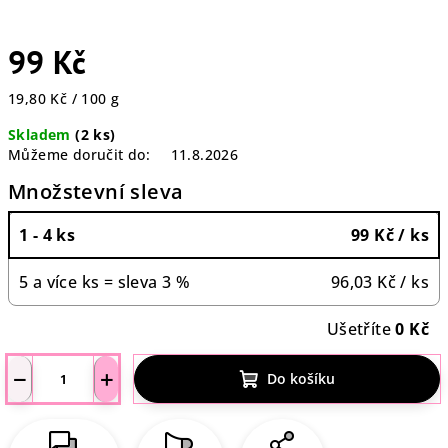
99 Kč
Měrná
19,80 Kč / 100 g
cena:
Skladem
(2 ks)
Můžeme doručit do:
11.8.2026
Množstevní sleva
1 - 4 ks
99 Kč
/ ks
5 a více ks = sleva 3 %
96,03 Kč
/ ks
Ušetříte
0 Kč
−
+
Do košíku