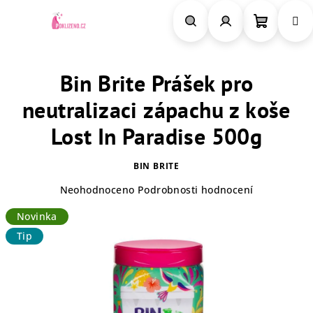
Přejít
na
obsah
Nákupn
Hledat
Přihlášení
Bin Brite Prášek pro
košík
neutralizaci zápachu z koše
Lost In Paradise 500g
BIN BRITE
Průměrné
Neohodnoceno
Podrobnosti hodnocení
hodnocení
Novinka
produktu
je
Tip
0,0
z
5
hvězdiček.