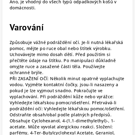
Ano, je vhodný do všech typů odpadkových košů v
domácnosti.
Varování
Způsobuje vážné podráždění očí. Je-li nutná lékařská
pomoc, mějte po ruce obal nebo štítek výrobku.
Uchovávejte mimo dosah dětí. Před použitím si
přečtěte údaje na štítku. Po manipulaci důkladně
omyjte ruce a zasažené části těla. Používejte
ochranné brýle.
PŘI ZASAŽENÍ OČÍ: Několik minut opatrně vyplachujte
vodou. Vyjměte kontaktní čočky, jsou-li nasazeny a
pokud je lze vyjmout snadno. Pokračujte ve
vyplachování. Při podráždění kůže nebo vyrážce:
Vyhledejte lékařskou pomoc/ošetření. Přetrvává-li
podráždění očí: Vyhledejte lékařskou pomoc/ošetření.
Odstraňte obsah/obal podle platných předpisů.
Obsahuje Cyclohexanol, 4-(1,1-dimethylethyl)-, 1-
acetate. Může vyvolat alergickou reakci. Složení:
parfémy, 4-Ter-Butylcyclohexyl Acetate, Geraniol,