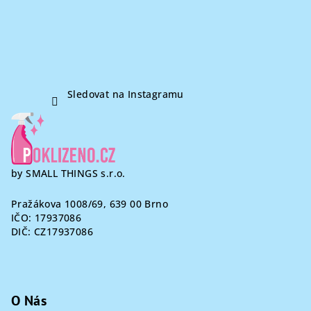
í
Sledovat na Instagramu
by SMALL THINGS s.r.o.
Pražákova 1008/69, 639 00 Brno
IČO: 17937086
DIČ: CZ17937086
O Nás