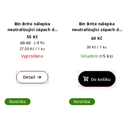
Bin Brite nálepka
Bin Brite nálepka
neutralizující zápach do
neutralizující zápach do
odpadkového koše
odpadkového koše
55 Kč
60 Kč
Mediterranean Sun 2ks
Citronella & Lemongrass
60 Kč
(–8 %)
2ks
Měrná
30 Kč / 1 ks
Měrná
27,50 Kč / 1 ks
cena:
cena:
Vyprodáno
Skladem
(>5 ks)
Průměrné
Průměrné
hodnocení
hodnocení
produktu
produktu
Detail
Do košíku
je
je
4,0
5,0
z
z
5
5
Novinka
Novinka
hvězdiček.
hvězdiček.