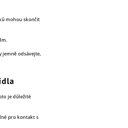
sků mohou skončit
ilm.
y jemně odsávejte,
ídla
to je důležité
dné pro kontakt s