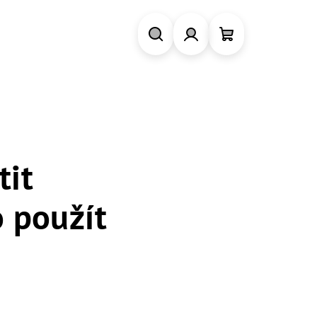
Hledat
Přihlášení
Nákupní
košík
tit
o použít