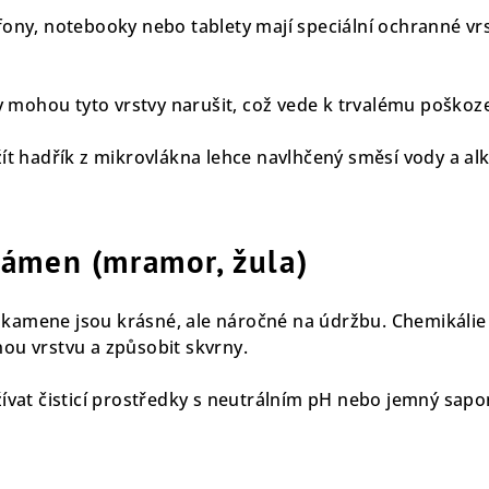
efony, notebooky nebo tablety mají speciální ochranné vr
 mohou tyto vrstvy narušit, což vede k trvalému poškozen
t hadřík z mikrovlákna lehce navlhčený směsí vody a alko
kámen (mramor, žula)
 kamene jsou krásné, ale náročné na údržbu. Chemikáli
nou vrstvu a způsobit skvrny.
vat čisticí prostředky s neutrálním pH nebo jemný sap