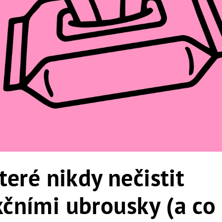
které nikdy nečistit
kčními ubrousky (a co