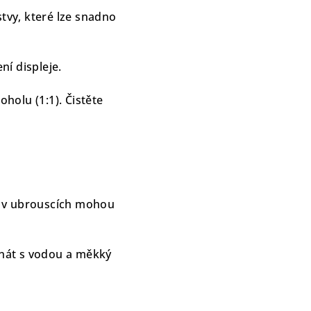
stvy, které lze snadno
í displeje.
holu (1:1). Čistěte
e v ubrouscích mohou
onát s vodou a měkký