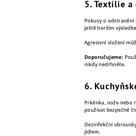
5. Textilie 
Pokusy o odstranění
ještě horším výsledk
Agresivní složení můž
Doporučujeme:
Použí
nikdy nedrhněte.
6. Kuchyňské
Prkénka, nože nebo n
používat bezpečné či
Dezinfekční ubrousky
jídlem.