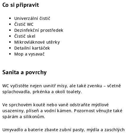
Co si připravit
Univerzální čistič
Čistič WC
Dezinfekční prostředek
Čistič skel
Mikrovláknové utěrky
Detailní kartáček
Mop a vysavač
Sanita a povrchy
WC vyčistěte nejen uvnitř mísy, ale také zvenku – včetně
splachovadla, prkénka a okolí toalety.
Ve sprchovém koutě nebo vaně odstraňte mýdlové
usazeniny, plíseň a vodní kámen. Pozornost věnujte také
spárám a silikonům.
Umyvadlo a baterie zbavte zubní pasty, mýdla a zaschlých