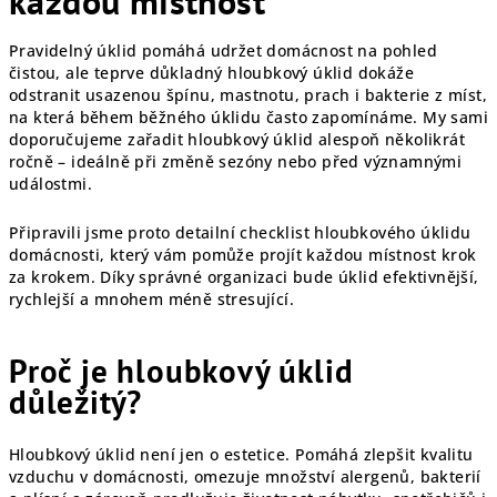
každou místnost
Pravidelný úklid pomáhá udržet domácnost na pohled
čistou, ale teprve důkladný hloubkový úklid dokáže
odstranit usazenou špínu, mastnotu, prach i bakterie z míst,
na která během běžného úklidu často zapomínáme. My sami
doporučujeme zařadit hloubkový úklid alespoň několikrát
ročně – ideálně při změně sezóny nebo před významnými
událostmi.
Připravili jsme proto detailní checklist hloubkového úklidu
domácnosti, který vám pomůže projít každou místnost krok
za krokem. Díky správné organizaci bude úklid efektivnější,
rychlejší a mnohem méně stresující.
Proč je hloubkový úklid
důležitý?
Hloubkový úklid není jen o estetice. Pomáhá zlepšit kvalitu
vzduchu v domácnosti, omezuje množství alergenů, bakterií