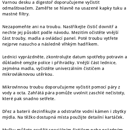
Varnou desku a digestoř doporučujeme vyčistit
odmašťovačem. Zaměřte se hlavně na usazené kapky tuku a
mastné filtry.
Nezapomeňte ani na troubu. Nastříkejte čistič dovnitř a
nechte jej působit podle návodu. Mezitím očistěte vnější
část trouby, madla a ovládací panel. Poté troubu vytřete
nejprve nasucho a následně vlhkým hadříkem.
Lednici vyprázdněte, zkontrolujte datum spotřeby potravin a
důkladně omyjte police i přihrádky. Vnější část lednice,
zejména madla, vyčistěte univerzálním čističem a
mikrovláknovou utěrkou.
Mikrovlnnou troubu doporučujeme vyčistit pomocí páry z
vody a octa. Zahřátá pára pomůže uvolnit zaschlé nečistoty,
které pak snadno setřete.
Dřez a baterii dezinfikujte a odstraňte vodní kámen i zbytky
mýdla. Na těžko dostupná místa použijte detailní kartáček.
Myčku můžete osvěžit speciálním čističem nebo prázdným