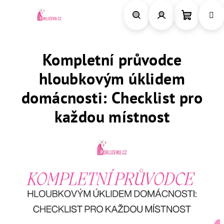
Přejít
na
obsah
Nákupn
Hledat
Přihlášení
Kompletní průvodce
košík
hloubkovým úklidem
domácnosti: Checklist pro
každou místnost