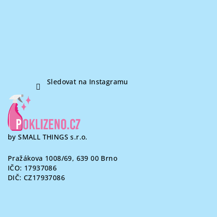
t
í
Sledovat na Instagramu
by SMALL THINGS s.r.o.
Pražákova 1008/69, 639 00 Brno
IČO: 17937086
DIČ: CZ17937086