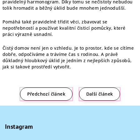
pravidelný harmonogram. Díky tomu se nečistoty nebudou
tolik hromadit a běžný úklid bude mnohem jednodušší.
Pomáhá také pravidelně třídit věci, zbavovat se
nepotřebností a používat kvalitní čisticí pomůcky, které
práci výrazně usnadní.
Čistý domov není jen o vzhledu. Je to prostor, kde se cítíme
dobře, odpočíváme a trávíme čas s rodinou. A právě
důkladný hloubkový úklid je jedním z nejlepších způsobů,
jak si takové prostředí vytvořit.
Předchozí článek
Další článek
Z
á
p
Instagram
a