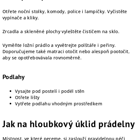
Otřete noční stolky, komody, police i lampičky. Vyčistěte
vypínače a kliky.
Zrcadla a skleněné plochy vyleštěte čističem na sklo.
Vyměňte ložní prádlo a vyvětrejte polštáře i peřiny.
Doporučujeme také matraci otočit nebo alespoň pootočit,
aby se opotřebovávala rovnoměrně.
Podlahy
Vysajte pod postelí i podél stěn
Otřete lišty
Vytřete podlahu vhodným prostředkem
Jak na hloubkový úklid prádelny
Místnost, ve které pereme, si zaslouží pravidelnou péči