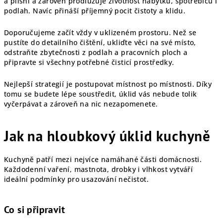
a plísní a zároveň prodlužuje životnost nábytku, spotřebičů i
podlah. Navíc přináší příjemný pocit čistoty a klidu.
Doporučujeme začít vždy v uklizeném prostoru. Než se
pustíte do detailního čištění, ukliďte věci na své místo,
odstraňte zbytečnosti z podlah a pracovních ploch a
připravte si všechny potřebné čisticí prostředky.
Nejlepší strategií je postupovat místnost po místnosti. Díky
tomu se budete lépe soustředit, úklid vás nebude tolik
vyčerpávat a zároveň na nic nezapomenete.
Jak na hloubkový úklid kuchyně
Kuchyně patří mezi nejvíce namáhané části domácnosti.
Každodenní vaření, mastnota, drobky i vlhkost vytváří
ideální podmínky pro usazování nečistot.
Co si připravit