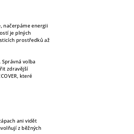
e, načerpáme energii
stí je plných
sticích prostředků až
. Správná volba
it zdravější
 ECOVER, které
zápach ani vidět
volňují z běžných