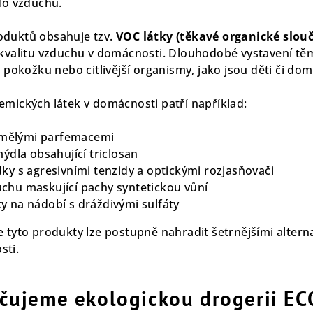
do vzduchu.
oduktů obsahuje tzv.
VOC látky (těkavé organické slou
 kvalitu vzduchu v domácnosti. Dlouhodobé vystavení t
, pokožku nebo citlivější organismy, jako jsou děti či dom
emických látek v domácnosti patří například:
s umělými parfemacemi
mýdla obsahující triclosan
ky s agresivními tenzidy a optickými rozjasňovači
chu maskující pachy syntetickou vůní
y na nádobí s dráždivými sulfáty
 tyto produkty lze postupně nahradit šetrnějšími altern
sti.
čujeme ekologickou drogerii E