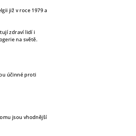
ii již v roce 1979 a
jí zdraví lidí i
gerie na světě.
ou účinné proti
 tomu jsou vhodnější