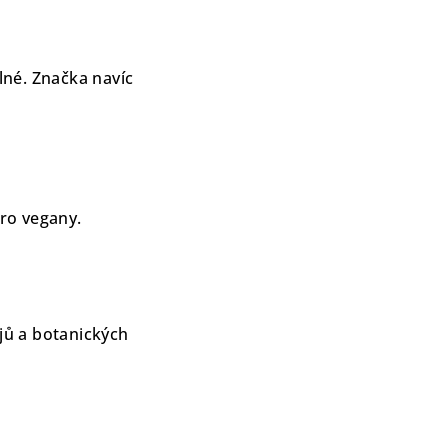
lné. Značka navíc
ro vegany.
jů a botanických