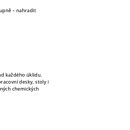
tupně – nahradit
lad každého úklidu.
acovní desky, stoly i
čných chemických