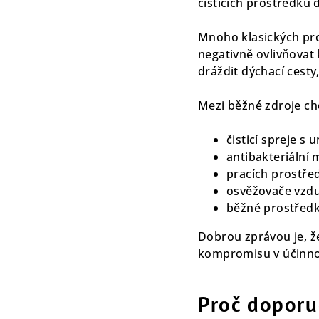
čisticích prostředků 
Mnoho klasických pr
negativně ovlivňovat
dráždit dýchací cesty
Mezi běžné zdroje ch
čisticí spreje 
antibakteriální 
pracích prostřed
osvěžovače vzdu
běžné prostředk
Dobrou zprávou je, že
kompromisu v účinno
Proč doporu