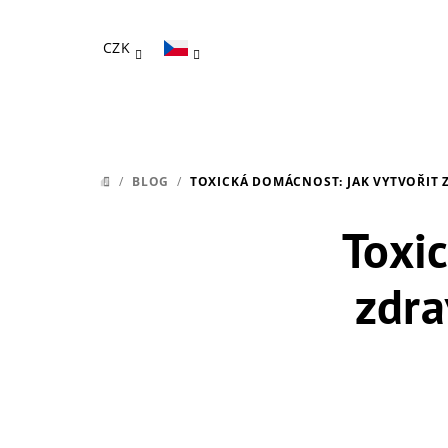
Přejít
na
CZK
obsah
/
BLOG
/
TOXICKÁ DOMÁCNOST: JAK VYTVOŘIT 
DOMŮ
Toxi
zdra