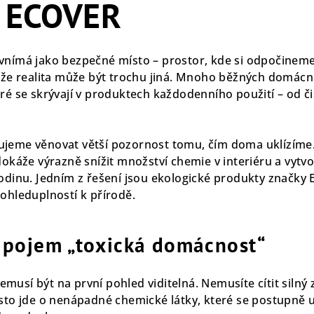
í ECOVER
vnímá jako bezpečné místo – prostor, kde si odpočinem
enže realita může být trochu jiná. Mnoho běžných domácno
ré se skrývají v produktech každodenního použití – od či
jeme věnovat větší pozornost tomu, čím doma uklízíme
dokáže výrazně snížit množství chemie v interiéru a vytvoř
rodinu. Jedním z řešení jsou ekologické produkty značky
ohleduplností k přírodě.
pojem „toxická domácnost“
usí být na první pohled viditelná. Nemusíte cítit silný 
asto jde o nenápadné chemické látky, které se postupně u