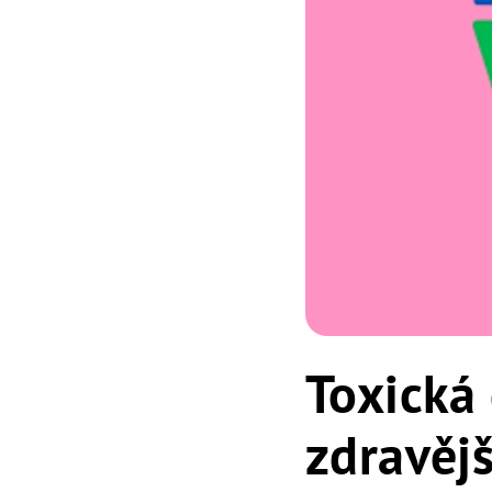
Toxická
zdravěj