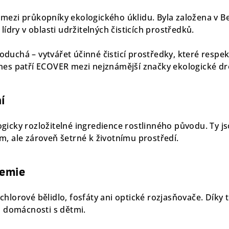
ezi průkopníky ekologického úklidu. Byla založena v Belg
lídry v oblasti udržitelných čisticích prostředků.
dnoduchá – vytvářet účinné čisticí prostředky, které respektu
nes patří ECOVER mezi nejznámější značky ekologické dro
í
gicky rozložitelné ingredience rostlinného původu. Ty js
m, ale zároveň šetrné k životnímu prostředí.
hemie
hlorové bělidlo, fosfáty ani optické rozjasňovače. Díky
i domácnosti s dětmi.