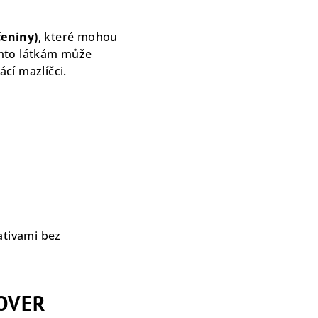
čeniny)
, které mohou
ěmto látkám může
ácí mazlíčci.
ativami bez
COVER