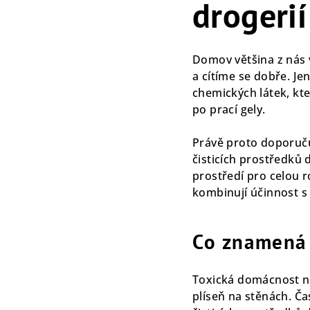
drogeri
Domov většina z nás 
a cítíme se dobře. J
chemických látek, kte
po prací gely.
Právě proto doporuču
čisticích prostředků 
prostředí pro celou 
kombinují účinnost s 
Co znamená 
Toxická domácnost nem
plíseň na stěnách. Č