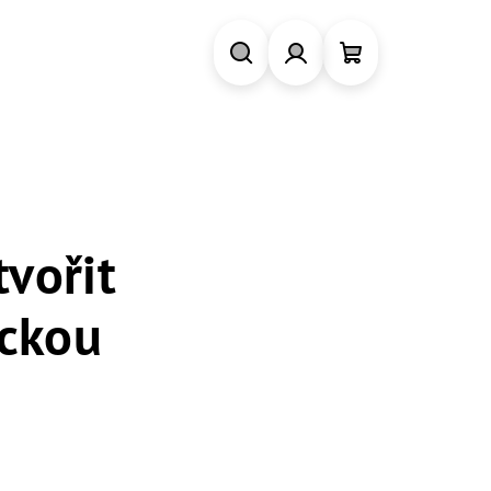
Hledat
Přihlášení
Nákupní
košík
vořit
ickou