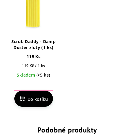
Scrub Daddy - Damp
Duster žlutý (1 ks)
119 Kč
Měrná
119 Kč / 1 ks
cena:
Skladem
(>5 ks)
Průměrné
hodnocení
produktu
Do košíku
je
4,5
z
5
hvězdiček.
Podobné produkty