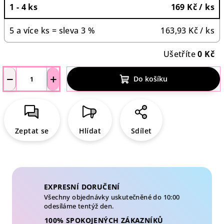
1 - 4 ks
169 Kč
/ ks
5 a více ks = sleva 3 %
163,93 Kč
/ ks
Ušetříte
0 Kč
−
+
Do košíku
Zeptat se
Hlídat
Sdílet
EXPRESNÍ DORUČENÍ
Všechny objednávky uskutečněné do 10:00
odesíláme tentýž den.
100% SPOKOJENÝCH ZÁKAZNÍKŮ