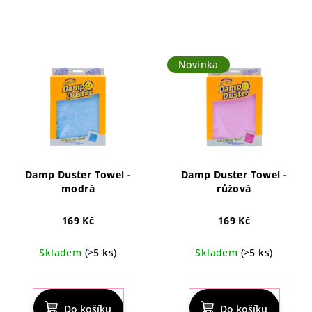
Novinka
Damp Duster Towel -
Damp Duster Towel -
modrá
růžová
169 Kč
169 Kč
Skladem
(>5 ks)
Skladem
(>5 ks)
Průměrné
hodnocení
produktu
Do košíku
Do košíku