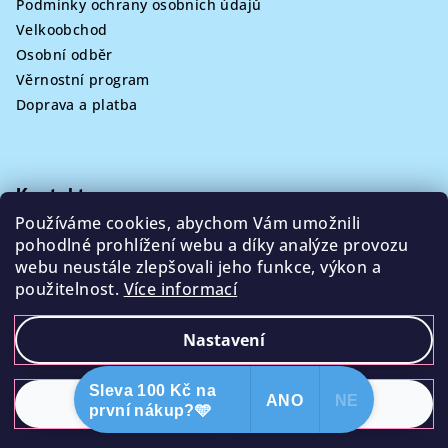
Podmínky ochrany osobních údajů
Velkoobchod
Osobní odběr
Věrnostní program
Doprava a platba
Kontakt
Používáme cookies, abychom Vám umožnili
info
@
poklizeno.cz
pohodlné prohlížení webu a díky analýze provozu
webu neustále zlepšovali jeho funkce, výkon a
použitelnost.
Více informací
Nastavení
Copyright 2026
Poklizeno.cz
. Všechna práva vyhrazena.
Sleva 100 Kč na
ANO
NE
Odmítnout
Souhlasím
první nákup?🩵
Vytvořil Shoptet