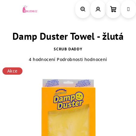
Přejít
na
obsah
Nákupn
Hledat
Přihlášení
Damp Duster Towel - žlutá
košík
SCRUB DADDY
Průměrné
4 hodnocení
Podrobnosti hodnocení
hodnocení
Akce
produktu
je
5,0
z
5
hvězdiček.