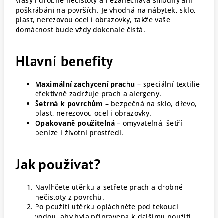
vlasy i drobné nečistoty a nezanechává šmouhy ani
poškrábání na površích. Je vhodná na nábytek, sklo,
plast, nerezovou ocel i obrazovky, takže vaše
domácnost bude vždy dokonale čistá.
Hlavní benefity
Maximální zachycení prachu
– speciální textilie
efektivně zadržuje prach a alergeny.
Šetrná k povrchům
– bezpečná na sklo, dřevo,
plast, nerezovou ocel i obrazovky.
Opakovaně použitelná
– omyvatelná, šetří
peníze i životní prostředí.
Jak používat?
Navlhčete utěrku a setřete prach a drobné
nečistoty z povrchů.
Po použití utěrku opláchněte pod tekoucí
vodou, aby byla připravena k dalšímu použití.