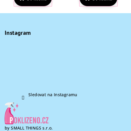
je
5,0
z
Z
5
á
hvězdiček.
p
Instagram
a
t
í
Sledovat na Instagramu
by SMALL THINGS s.r.o.