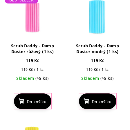
Scrub Daddy - Damp
Scrub Daddy - Damp
Duster růžový (1 ks)
Duster modrý (1 ks)
119 Kč
119 Kč
Měrná
Měrná
119 Kč / 1 ks
119 Kč / 1 ks
cena:
cena:
Skladem
(>5 ks)
Skladem
(>5 ks)
Průměrné
Průměrné
hodnocení
hodnocení
produktu
produktu
Do košíku
Do košíku
je
je
4,5
4,4
z
z
5
5
hvězdiček.
hvězdiček.