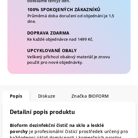
odesíláme tentýž den.
100% SPOKOJENÝCH ZÁKAZNÍKŮ
Průměrná doba doručení od objednání je 1,5
dne.
DOPRAVA ZDARMA
Ke každé objednávce nad 1499 Kč.
UPCYKLOVANÉ OBALY
Veškerý příchozí obalový materiál je znovu
použit pro nové objednávky.
Popis
Diskuze
Značka
BIOFORM
Detailní popis produktu
Bioform dezinfekční čistič na sklo a lesklé
povrchy
je profesionální čisticí prostředek určený pro
každodenní úklid domácnosti i komerčních prostor.