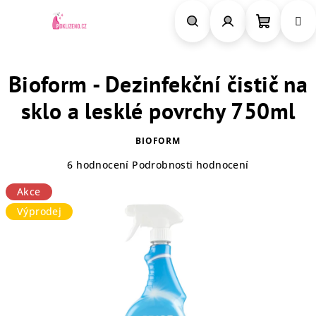
Přejít
na
obsah
Nákupn
Hledat
Přihlášení
Bioform - Dezinfekční čistič na
košík
sklo a lesklé povrchy 750ml
BIOFORM
Průměrné
6 hodnocení
Podrobnosti hodnocení
hodnocení
Akce
produktu
je
Výprodej
4,5
z
5
hvězdiček.