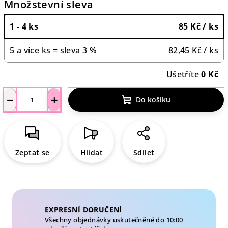
Množstevní sleva
1 - 4 ks
85 Kč
/ ks
5 a více ks = sleva 3 %
82,45 Kč
/ ks
Ušetříte
0 Kč
−
+
Do košíku
Zeptat se
Hlídat
Sdílet
EXPRESNÍ DORUČENÍ
Všechny objednávky uskutečněné do 10:00