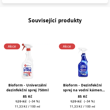
Související produkty
Akce
Akce
Bioform - Univerzální
Bioform - Dezinfekční
dezinfekční sprej 750ml
sprej na vodní kámen
750ml
85 Kč
85 Kč
129 Kč
129 Kč
(–34 %)
(–34 %)
Měrná
Měrná
11,33 Kč / 100 ml
11,33 Kč / 100 ml