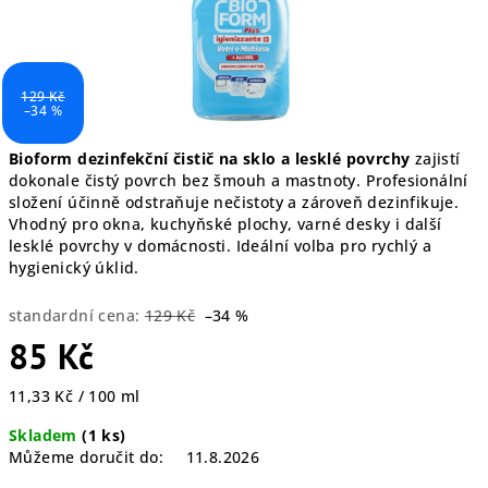
129 Kč
–34 %
Bioform dezinfekční čistič na sklo a lesklé povrchy
zajistí
dokonale čistý povrch bez šmouh a mastnoty. Profesionální
složení účinně odstraňuje nečistoty a zároveň dezinfikuje.
Vhodný pro okna, kuchyňské plochy, varné desky i další
lesklé povrchy v domácnosti. Ideální volba pro rychlý a
hygienický úklid.
standardní cena:
129 Kč
–34 %
85 Kč
Měrná
11,33 Kč / 100 ml
cena:
Skladem
(1 ks)
Můžeme doručit do:
11.8.2026