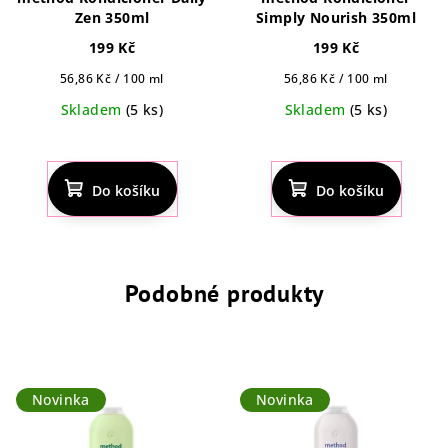
Zen 350ml
Simply Nourish 350ml
199 Kč
199 Kč
Měrná
Měrná
56,86 Kč / 100 ml
56,86 Kč / 100 ml
cena:
cena:
Skladem
(5 ks)
Skladem
(5 ks)
Do košíku
Do košíku
Podobné produkty
Novinka
Novinka