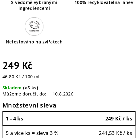
S vědomě vybranými
100% recyklovatelná láhev
ingrediencemi
Netestováno na zvířatech
249 Kč
Měrná
46,80 Kč / 100 ml
cena:
Skladem
(>5 ks)
Můžeme doručit do:
10.8.2026
Množstevní sleva
1 - 4 ks
249 Kč
/ ks
5 a více ks = sleva 3 %
241,53 Kč
/ ks