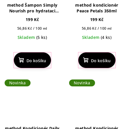
method Šampon Simply
method kondicionér
Nourish pro hydrataci
Peace Petals 350ml
350ml
199 Kč
199 Kč
Měrná
Měrná
56,86 Kč / 100 ml
56,86 Kč / 100 ml
cena:
cena:
Skladem
(5 ks)
Skladem
(4 ks)
Průměrné
Průměrné
hodnocení
hodnocení
produktu
produktu
Do košíku
Do košíku
je
je
5,0
5,0
z
z
5
5
Novinka
Novinka
hvězdiček.
hvězdiček.
method Kondicionér Daily
method Kondicionér