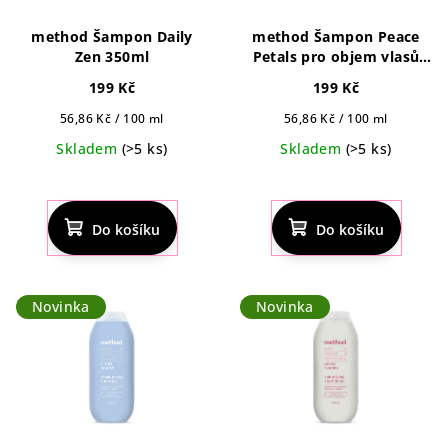
method Šampon Daily
method Šampon Peace
Zen 350ml
Petals pro objem vlasů
350ml
199 Kč
199 Kč
Měrná
Měrná
56,86 Kč / 100 ml
56,86 Kč / 100 ml
cena:
cena:
Skladem
(>5 ks)
Skladem
(>5 ks)
Průměrné
hodnocení
produktu
Do košíku
Do košíku
je
5,0
z
5
Novinka
Novinka
hvězdiček.