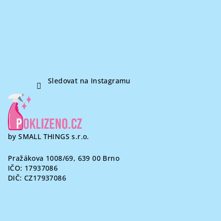
t
í
Sledovat na Instagramu
by SMALL THINGS s.r.o.
Pražákova 1008/69, 639 00 Brno
IČO: 17937086
DIČ: CZ17937086