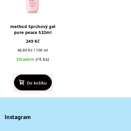
method Sprchový gel
pure peace 532ml
249 Kč
Měrná
46,80 Kč / 100 ml
cena:
Skladem
(>5 ks)
Do košíku
Z
á
p
Instagram
a