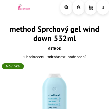
Přejít
na
obsah
Nákupn
Hledat
Přihlášení
method Sprchový gel wind
košík
down 532ml
METHOD
Průměrné
1 hodnocení
Podrobnosti hodnocení
hodnocení
Novinka
produktu
je
5,0
z
5
hvězdiček.