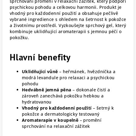
sprchování promění v relaxační zážitek, který podpoří
psychickou pohodu a celkovou harmonii. Produkt je
vhodný pro každodenní použití a obsahuje pečlivě
vybrané ingredience s ohledem na šetrnost k pokožce
a životnímu prostředí. Vyzkoušejte sprchový gel, který
kombinuje uklidňující aromaterapii s jemnou péčí o
pokožku.
Hlavní benefity
Uklidňující vůně
– heřmánek, hvězdnička a
modrá levandule pro relaxaci a psychickou
pohodu
Hedvábně jemná pěna
– dokonale čistí a
zároveň zanechává pokožku hebkou a
hydratovanou
Vhodný pro každodenní použití
– šetrný k
pokožce a dermatologicky testovaný
Aromaterapie v koupelně
– promění
sprchování na relaxační zážitek