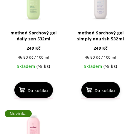
method Sprchový gel
method Sprchový gel
daily zen 532ml
simply nourish 532ml
249 Kč
249 Kč
Měrná
Měrná
46,80 Kč / 100 ml
46,80 Kč / 100 ml
cena:
cena:
Skladem
(>5 ks)
Skladem
(>5 ks)
Průměrné
hodnocení
produktu
Do košíku
Do košíku
je
5,0
z
5
Novinka
hvězdiček.