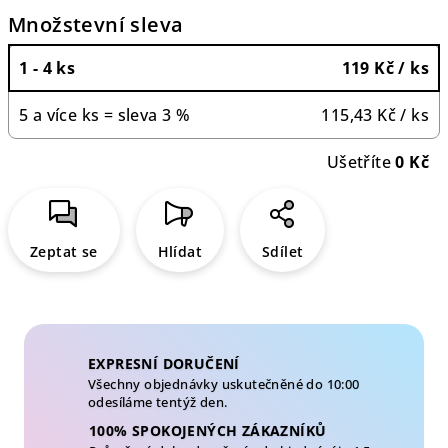
Množstevní sleva
1 - 4 ks
119 Kč
/ ks
5 a více ks = sleva 3 %
115,43 Kč
/ ks
Ušetříte
0 Kč
Zeptat se
Hlídat
Sdílet
EXPRESNÍ DORUČENÍ
Všechny objednávky uskutečněné do 10:00
odesíláme tentýž den.
100% SPOKOJENÝCH ZÁKAZNÍKŮ