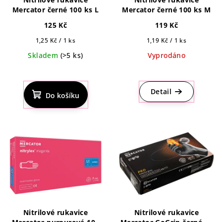
Mercator černé 100 ks L
Mercator černé 100 ks M
125 Kč
119 Kč
Měrná
Měrná
1,25 Kč / 1 ks
1,19 Kč / 1 ks
cena:
cena:
Skladem
(>5 ks)
Vyprodáno
Průměrné
Průměrné
hodnocení
hodnocení
produktu
produktu
Detail
Do košíku
je
je
5,0
4,9
z
z
5
5
hvězdiček.
hvězdiček.
Nitrilové rukavice
Nitrilové rukavice