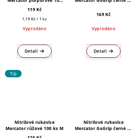
Mercator purpurové 100
Mercator GoGrip černé 50
ks M
ks L
119 Kč
169 Kč
Měrná
1,19 Kč / 1 ks
cena:
Vyprodáno
Vyprodáno
Průměrné
hodnocení
produktu
Detail
Detail
je
5,0
z
Tip
5
hvězdiček.
Nitrilové rukavice
Nitrilové rukavice
Mercator růžové 100 ks M
Mercator GoGrip černé 50
ks M
125 Kč