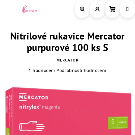
Přejít
na
obsah
Nákupn
Hledat
Přihlášení
Nitrilové rukavice Mercator
košík
purpurové 100 ks S
MERCATOR
Průměrné
1 hodnocení
Podrobnosti hodnocení
hodnocení
produktu
je
5,0
z
5
hvězdiček.