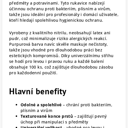
předměty a potravinami. Tyto rukavice nabízejí
účinnou ochranu proti bakteriím, plísním a virům,
takže jsou ideální pro profesionály i domácí uživatele,
kteří hledají spolehlivou hygienickou ochranu.
Vyrobeny z kvalitního nitrilu, neobsahují latex ani
pudr, což minimalizuje riziko alergických reakcí.
Purpurová barva navíc skvěle maskuje nečistoty,
takže jsou vhodné pro dlouhodobou práci bez
estetických kompromisů. Díky univerzálnímu střihu
se hodí pro levou i pravou ruku a každé balení
obsahuje 100 ks, což zajišťuje dlouhodobou zásobu
pro každodenní použití.
Hlavní benefity
Odolné a spolehlivé
– chrání proti bakteriím,
plísním a virům
Texturované konce prstů
– zajišťují pevný
úchop při manipulaci s předměty
Univerzální velikost
– vhodné pro levou i