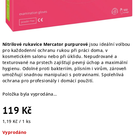
Nitrilové rukavice Mercator purpurové
jsou ideální volbou
pro každodenní ochranu rukou při práci doma, v
kosmetickém salonu nebo při úklidu. Nepudrované a
texturované na prstech zajišťují pevný úchop a maximální
hygienu. Odolné proti bakteriím, plísním i virům, zároveň
umožňují snadnou manipulaci s potravinami. Spolehlivá
ochrana pro profesionály i domácí použití.
Položka byla vyprodána…
119 Kč
Měrná
1,19 Kč / 1 ks
cena:
Vyprodáno