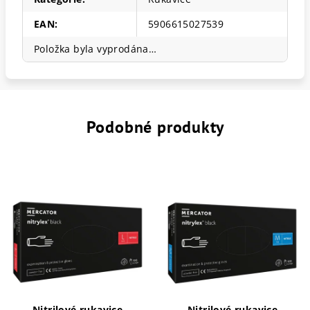
EAN
:
5906615027539
Položka byla vyprodána…
Podobné produkty
Nitrilové rukavice
Nitrilové rukavice