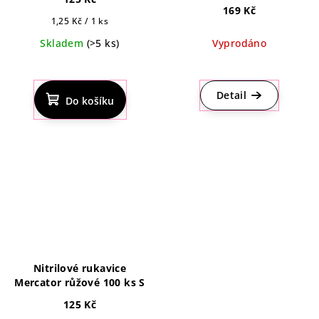
169 Kč
Měrná
1,25 Kč / 1 ks
cena:
Skladem
(>5 ks)
Vyprodáno
Průměrné
hodnocení
produktu
Detail
Do košíku
je
5,0
z
5
hvězdiček.
Nitrilové rukavice
Mercator růžové 100 ks S
125 Kč