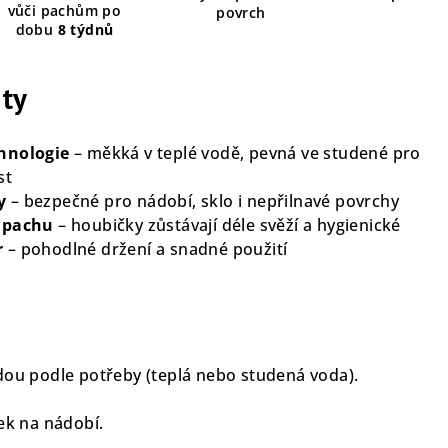
vůči pachům po
povrch
dobu
8 týdnů
ity
hnologie
– měkká v teplé vodě, pevná ve studené pro
st
y
– bezpečné pro nádobí, sklo i nepřilnavé povrchy
ápachu
– houbičky zůstávají déle svěží a hygienické
r
– pohodlné držení a snadné použití
?
dou podle potřeby (teplá nebo studená voda).
ek na nádobí.