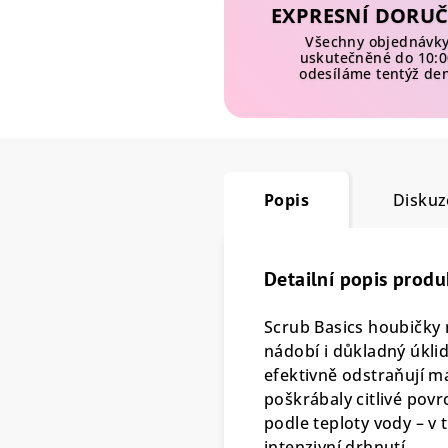
EXPRESNÍ DORUČ
Všechny objednávk
uskutečněné do 10:0
odesíláme tentýž de
Popis
Diskuz
Detailní popis produ
Scrub Basics houbičky 
nádobí i důkladný úkli
efektivně odstraňují ma
poškrábaly citlivé povr
podle teploty vody – v
intenzivní drhnutí.