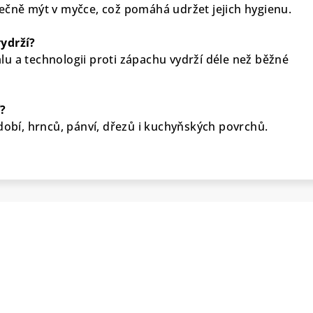
ečně mýt v myčce, což pomáhá udržet jejich hygienu.
ydrží?
u a technologii proti zápachu vydrží déle než běžné
í?
dobí, hrnců, pánví, dřezů i kuchyňských povrchů.