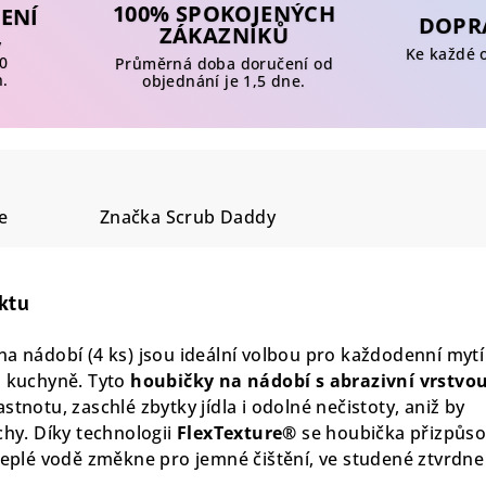
100% SPOKOJENÝCH
ENÍ
DOPR
ZÁKAZNÍKŮ
y
Ke každé 
0
Průměrná doba doručení od
n.
objednání je 1,5 dne.
e
Značka
Scrub Daddy
ktu
na nádobí (4 ks) jsou ideální volbou pro každodenní mytí
d kuchyně. Tyto
houbičky na nádobí s abrazivní vrstvo
stnotu, zaschlé zbytky jídla i odolné nečistoty, aniž by
chy. Díky technologii
FlexTexture®
se houbička přizpůso
 teplé vodě změkne pro jemné čištění, ve studené ztvrdne