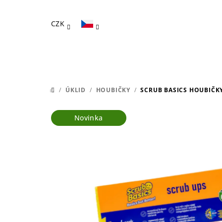
Přejít
na
CZK
obsah
/
ÚKLID
/
HOUBIČKY
/
SCRUB BASICS HOUBIČKY
DOMŮ
Novinka