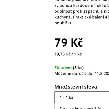
0,0
zvládnou každodenní úklid 
z
odolnost proti zápachu z ni
5
kuchyně. Praktické balení 4 
hvězdiček.
houbičku.
79 Kč
Měrná
19,75 Kč / 1 ks
cena:
Skladem
(5 ks)
Můžeme doručit do:
11.8.20
Množstevní sleva
1 - 4 ks
5 a více ks = sleva 3 %