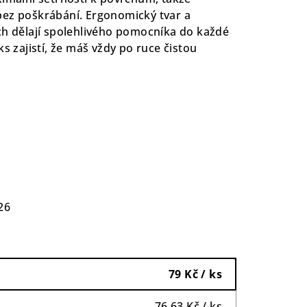
bez poškrábání. Ergonomický tvar a
ch dělají spolehlivého pomocníka do každé
ks zajistí, že máš vždy po ruce čistou
26
79 Kč
/ ks
76,63 Kč
/ ks