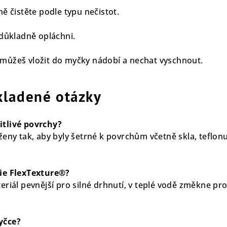
ě čistěte podle typu nečistot.
 důkladně opláchni.
ji můžeš vložit do myčky nádobí a nechat vyschnout.
kladené otázky
tlivé povrchy?
ženy tak, aby byly šetrné k povrchům včetně skla, teflon
ie FlexTexture®?
eriál pevnější pro silné drhnutí, v teplé vodě změkne pr
yčce?