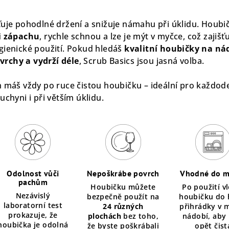
ťuje pohodlné držení a snižuje námahu při úklidu. Houbi
i zápachu
, rychle schnou a lze je mýt v myčce, což zajišť
gienické použití. Pokud hledáš
kvalitní houbičky na ná
rchy a vydrží déle
, Scrub Basics jsou jasná volba.
h máš vždy po ruce čistou houbičku – ideální pro každod
uchyni i při větším úklidu.
Odolnost vůči
Nepoškrábe povrch
Vhodné do m
pachům
Houbičku můžete
Po použití v
Nezávislý
bezpečně použít na
houbičku do 
laboratorní test
24 různých
přihrádky v 
prokazuje, že
plochách
bez toho,
nádobí, aby 
houbička je odolná
že byste poškrábali
opět čist