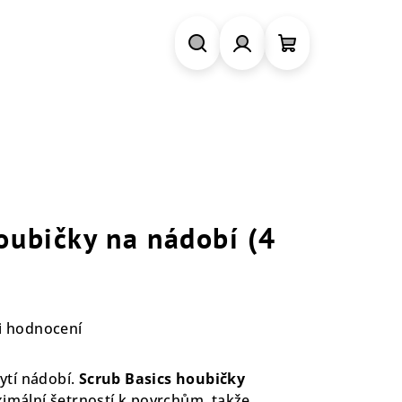
Hledat
Přihlášení
Nákupní
košík
oubičky na nádobí (4
i hodnocení
ytí nádobí.
Scrub Basics houbičky
ximální šetrností k povrchům, takže