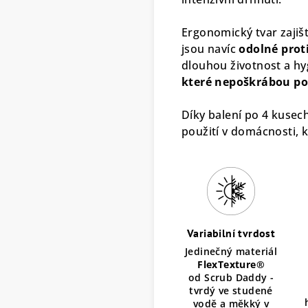
Ergonomický tvar zajiš
jsou navíc
odolné prot
dlouhou životnost a hy
které nepoškrábou pov
Díky balení po 4 kusec
použití v domácnosti, k
Variabilní tvrdost
Jedinečný materiál
FlexTexture®
od Scrub Daddy -
tvrdý ve studené
vodě a měkký v