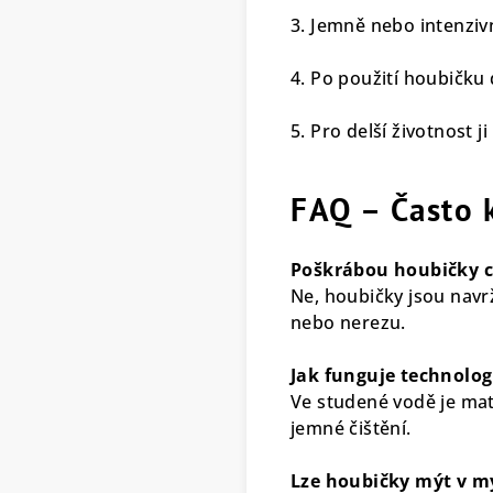
3. Jemně nebo intenzivn
4. Po použití houbičku
5. Pro delší životnost 
FAQ – Často 
Poškrábou houbičky ci
Ne, houbičky jsou navr
nebo nerezu.
Jak funguje technolog
Ve studené vodě je mat
jemné čištění.
Lze houbičky mýt v m