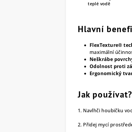
teplé vodě
Hlavní benef
FlexTexture® tec
maximální účinno
Neškrábe povrch
Odolnost proti z
Ergonomický tva
Jak používat
1. Navlhči houbičku vo
2. Přidej mycí prostřed