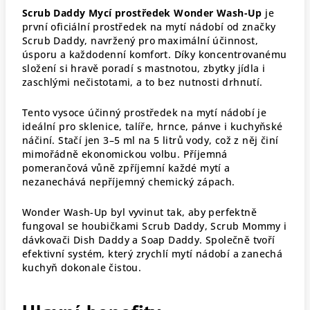
Scrub Daddy Mycí prostředek Wonder Wash-Up
je
první oficiální prostředek na mytí nádobí od značky
Scrub Daddy, navržený pro maximální účinnost,
úsporu a každodenní komfort. Díky koncentrovanému
složení si hravě poradí s mastnotou, zbytky jídla i
zaschlými nečistotami, a to bez nutnosti drhnutí.
Tento vysoce účinný prostředek na mytí nádobí je
ideální pro sklenice, talíře, hrnce, pánve i kuchyňské
náčiní. Stačí jen 3–5 ml na 5 litrů vody, což z něj činí
mimořádně ekonomickou volbu. Příjemná
pomerančová vůně zpříjemní každé mytí a
nezanechává nepříjemný chemický zápach.
Wonder Wash-Up byl vyvinut tak, aby perfektně
fungoval se houbičkami Scrub Daddy, Scrub Mommy i
dávkovači Dish Daddy a Soap Daddy. Společně tvoří
efektivní systém, který zrychlí mytí nádobí a zanechá
kuchyň dokonale čistou.