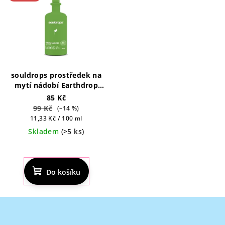
souldrops prostředek na
mytí nádobí Earthdrop
750 ml
85 Kč
99 Kč
(–14 %)
Měrná
11,33 Kč / 100 ml
cena:
Skladem
(>5 ks)
Do košíku
Z
á