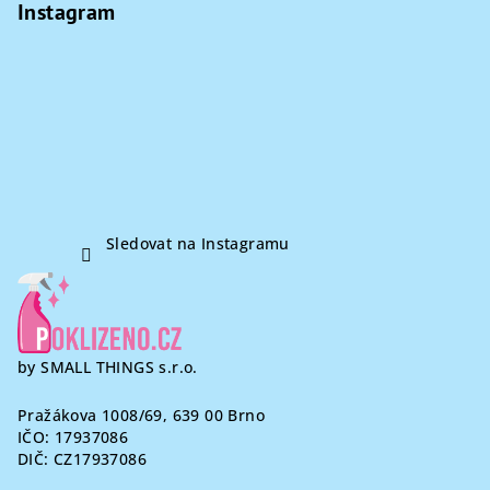
p
Instagram
a
t
í
Sledovat na Instagramu
by SMALL THINGS s.r.o.
Pražákova 1008/69, 639 00 Brno
IČO: 17937086
DIČ: CZ17937086