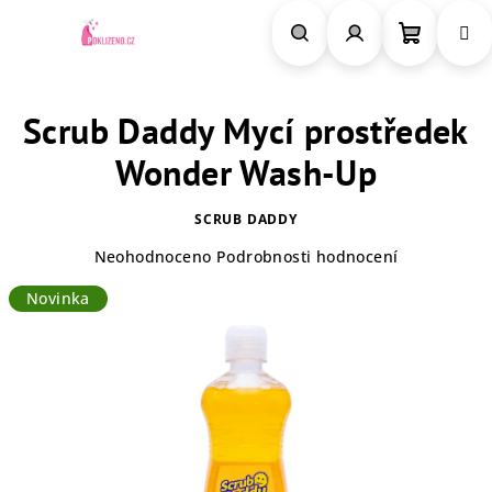
Přejít
na
obsah
Nákupn
Hledat
Přihlášení
Scrub Daddy Mycí prostředek
košík
Wonder Wash-Up
SCRUB DADDY
Průměrné
Neohodnoceno
Podrobnosti hodnocení
hodnocení
Novinka
produktu
je
0,0
z
5
hvězdiček.