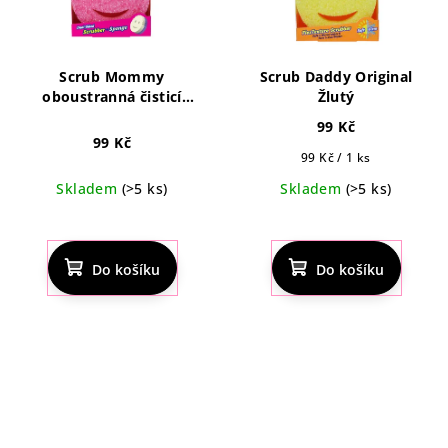
Scrub Mommy
Scrub Daddy Original
oboustranná čisticí
Žlutý
houbička
99 Kč
99 Kč
Měrná
99 Kč / 1 ks
cena:
Skladem
(>5 ks)
Skladem
(>5 ks)
Průměrné
Průměrné
hodnocení
hodnocení
produktu
produktu
Do košíku
Do košíku
je
je
4,5
4,6
z
z
5
5
hvězdiček.
hvězdiček.