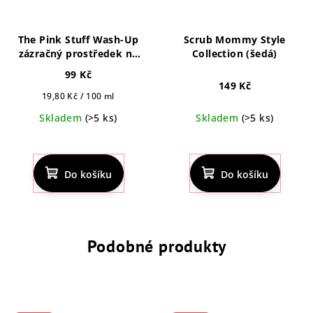
The Pink Stuff Wash-Up
Scrub Mommy Style
zázračný prostředek na
Collection (šedá)
nádobí ve spreji 500ml
99 Kč
149 Kč
Měrná
19,80 Kč / 100 ml
cena:
Skladem
(>5 ks)
Skladem
(>5 ks)
Průměrné
hodnocení
produktu
Do košíku
Do košíku
je
4,5
z
5
hvězdiček.
Podobné produkty