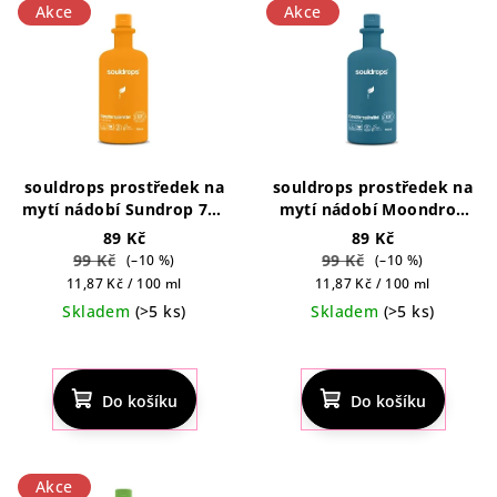
Akce
Akce
souldrops prostředek na
souldrops prostředek na
mytí nádobí Sundrop 750
mytí nádobí Moondrop
ml
750 ml
89 Kč
89 Kč
99 Kč
99 Kč
(–10 %)
(–10 %)
Měrná
Měrná
11,87 Kč / 100 ml
11,87 Kč / 100 ml
cena:
cena:
Skladem
(>5 ks)
Skladem
(>5 ks)
Do košíku
Do košíku
Akce