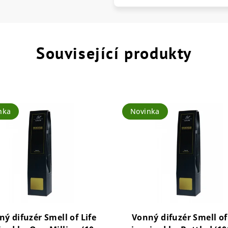
Související produkty
nka
Novinka
ý difuzér Smell of Life
Vonný difuzér Smell of