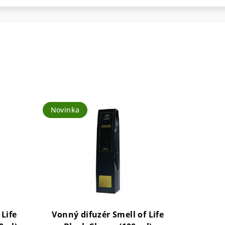
Novinka
 Life
Vonný difuzér Smell of Life