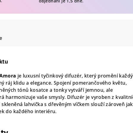
n.
objednání je 1,5 dne.
e
ktu
 Amora
je luxusní tyčinkový difuzér, který promění každý
ný ráj klidu a elegance. Spojení pomerančového květu,
eněných tónů kosatce a tonky vytváří jemnou, ale
erá harmonizuje vaše smysly. Difuzér je vyroben z kvalitn
 skleněná lahvička s dřevěným víčkem slouží zároveň ja
ek do každého interiéru.
ity