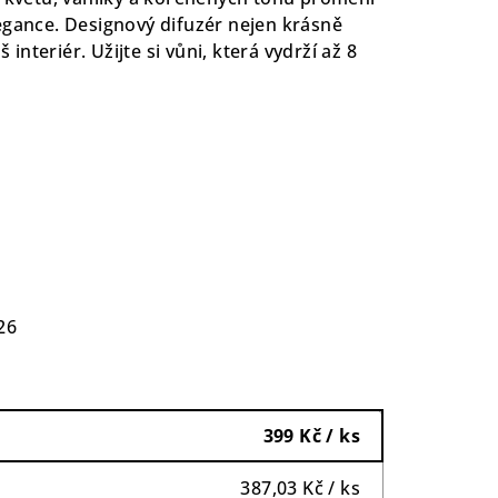
egance. Designový difuzér nejen krásně
š interiér. Užijte si vůni, která vydrží až 8
26
399 Kč
/ ks
387,03 Kč
/ ks