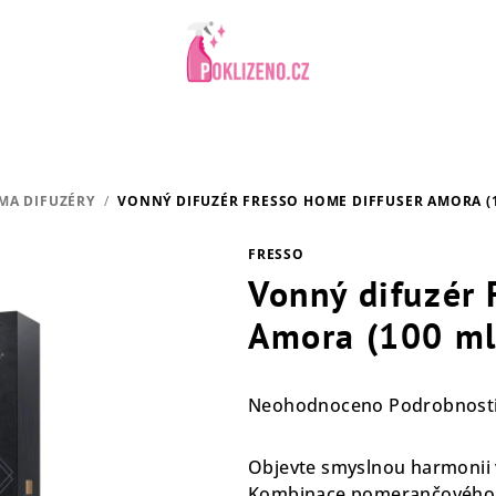
MA DIFUZÉRY
/
VONNÝ DIFUZÉR FRESSO HOME DIFFUSER AMORA (1
FRESSO
Vonný difuzér 
Amora (100 ml
Průměrné
Neohodnoceno
Podrobnost
hodnocení
produktu
Objevte smyslnou harmonii 
je
Kombinace pomerančového k