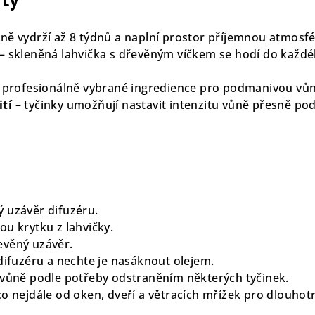
ně vydrží až 8 týdnů a naplní prostor příjemnou atmosf
– skleněná lahvička s dřevěným víčkem se hodí do každ
 profesionálně vybrané ingredience pro podmanivou vůn
tí
– tyčinky umožňují nastavit intenzitu vůně přesně pod
?
 uzávěr difuzéru.
ou krytku z lahvičky.
evěný uzávěr.
 difuzéru a nechte je nasáknout olejem.
 vůně podle potřeby odstraněním některých tyčinek.
o nejdále od oken, dveří a větracích mřížek pro dlouhotr