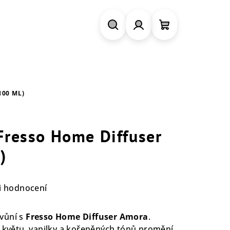
Hledat
Přihlášení
Nákupní
košík
00 ML)
Fresso Home Diffuser
)
i hodnocení
vůní s
Fresso Home Diffuser Amora
.
větu, vanilky a kořeněných tónů promění