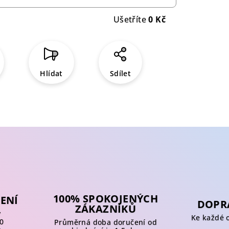
Ušetříte
0 Kč
Hlídat
Sdílet
100% SPOKOJENÝCH
ENÍ
DOPR
ZÁKAZNÍKŮ
y
Ke každé 
0
Průměrná doba doručení od