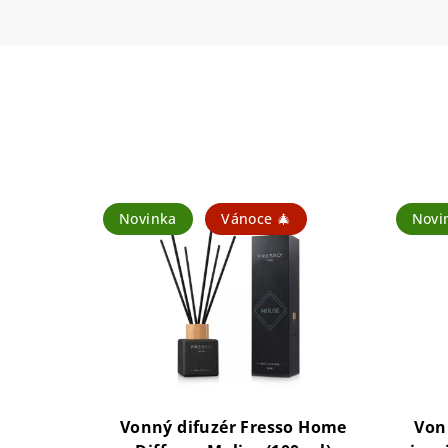
Novinka
Vánoce 🎄
Novi
Vonný difuzér Fresso Home
Vonn