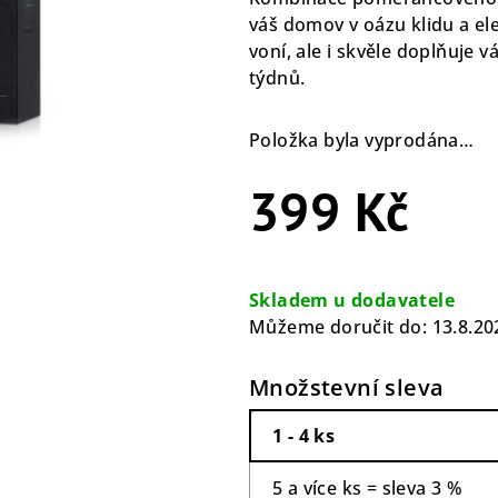
0,0
váš domov v oázu klidu a el
z
voní, ale i skvěle doplňuje vá
5
týdnů.
hvězdiček.
Položka byla vyprodána…
399 Kč
Měrná
cena:
Skladem u dodavatele
Můžeme doručit do:
13.8.20
Množstevní sleva
1 - 4 ks
5 a více ks = sleva 3 %