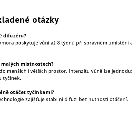
kladené otázky
ě difuzéru?
mora poskytuje vůni až 8 týdnů při správném umístění 
v malých místnostech?
do menších i větších prostor. Intenzitu vůně lze jednodu
 tyčinek.
elně otáčet tyčinkami?
chnologie zajišťuje stabilní difuzi bez nutnosti otáčení.