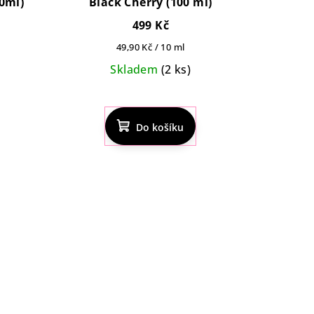
00ml)
Black Cherry (100 ml)
499 Kč
Měrná
49,90 Kč / 10 ml
cena:
Skladem
(2 ks)
Do košíku