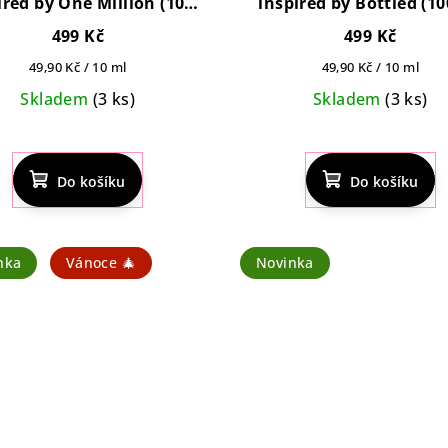
ired by One Million (100
inspired by Bottled (1
ml)
499 Kč
499 Kč
Měrná
Měrná
49,90 Kč / 10 ml
49,90 Kč / 10 ml
cena:
cena:
Skladem
(3 ks)
Skladem
(3 ks)
Do košíku
Do košíku
nka
Vánoce 🎄
Novinka