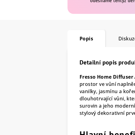
odesíláme tentýž de
Popis
Diskuz
Detailní popis produ
Fresso Home Diffuser
prostor ve vůní naplně
vanilky, jasmínu a koř
dlouhotrvající vůni, kt
surovin a jeho moderní
stylový dekorativní prv
Hlavní benef