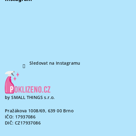
a
a
c
t
í
í
p
r
v
k
y
v
Sledovat na Instagramu
ý
p
i
s
u
by SMALL THINGS s.r.o.
Pražákova 1008/69, 639 00 Brno
IČO: 17937086
DIČ: CZ17937086