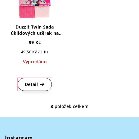
Duzzit Twin Sada
úklidových utěrek na
koupelnu 2ks
99 Kč
Měrná
49,50 Kč / 1 ks
cena:
Vyprodáno
Průměrné
hodnocení
produktu
Detail
je
5,0
z
3
položek celkem
O
5
hvězdiček.
v
Z
l
á
á
p
Instagram
d