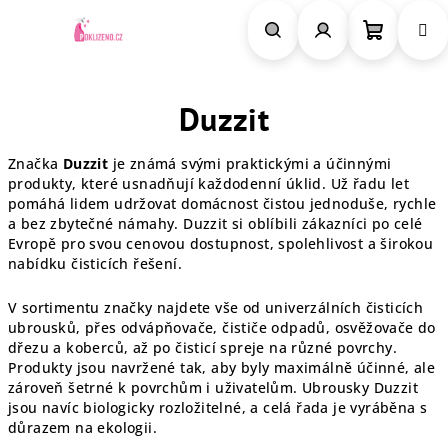
Přejít
na
obsah
Nákupn
Hledat
Přihlášení
Duzzit
košík
Značka
Duzzit
je známá svými praktickými a účinnými
produkty, které usnadňují každodenní úklid. Už řadu let
pomáhá lidem udržovat domácnost čistou jednoduše, rychle
a bez zbytečné námahy. Duzzit si oblíbili zákazníci po celé
Evropě pro svou cenovou dostupnost, spolehlivost a širokou
nabídku čisticích řešení.
V sortimentu značky najdete vše od univerzálních čisticích
ubrousků, přes odvápňovače, čističe odpadů, osvěžovače do
dřezu a koberců, až po čisticí spreje na různé povrchy.
Produkty jsou navržené tak, aby byly maximálně účinné, ale
zároveň šetrné k povrchům i uživatelům. Ubrousky Duzzit
jsou navíc biologicky rozložitelné, a celá řada je vyráběna s
důrazem na ekologii.