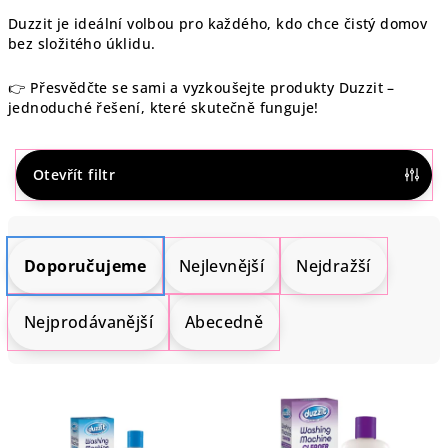
Duzzit je ideální volbou pro každého, kdo chce čistý domov
bez složitého úklidu.
👉 Přesvědčte se sami a vyzkoušejte produkty Duzzit –
jednoduché řešení, které skutečně funguje!
Otevřít filtr
Ř
a
Doporučujeme
Nejlevnější
Nejdražší
z
e
Nejprodávanější
Abecedně
n
í
V
p
ý
r