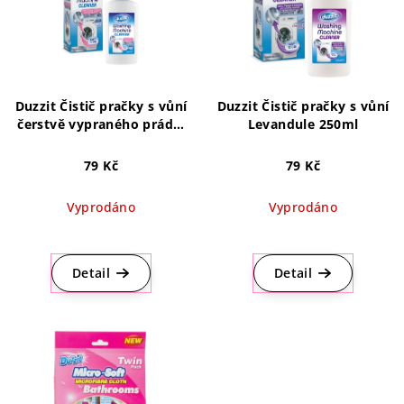
p
o
i
d
s
u
p
k
r
Duzzit Čistič pračky s vůní
Duzzit Čistič pračky s vůní
t
o
čerstvě vypraného prádla
Levandule 250ml
ů
250ml
d
79 Kč
79 Kč
u
k
Vyprodáno
Vyprodáno
t
Průměrné
Průměrné
ů
hodnocení
hodnocení
produktu
produktu
Detail
Detail
je
je
5,0
5,0
z
z
5
5
hvězdiček.
hvězdiček.