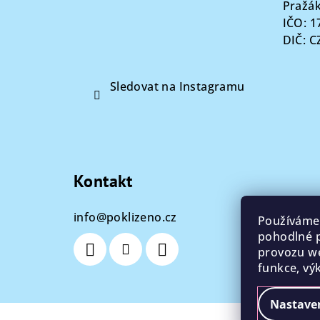
t
Pražák
IČO: 1
í
DIČ: 
Sledovat na Instagramu
Kontakt
info
@
poklizeno.cz
Používáme
pohodlné p
provozu we
funkce, vý
Nastave