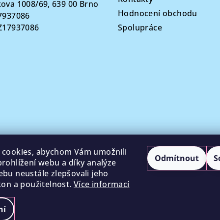
ova 1008/69, 639 00 Brno
Hodnocení obchodu
7937086
CZ17937086
Spolupráce
 cookies, abychom Vám umožnili
Odmítnout
S
rohlížení webu a díky analýze
bu neustále zlepšovali jeho
kon a použitelnost.
Více informací
ní