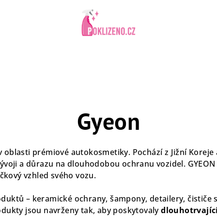
Gyeon
 oblasti prémiové autokosmetiky. Pochází z Jižní Koreje a
vývoji a důrazu na dlouhodobou ochranu vozidel. GYEON 
ičkový vzhled svého vozu.
uktů – keramické ochrany, šampony, detailery, čističe sk
odukty jsou navrženy tak, aby poskytovaly
dlouhotrvajíc