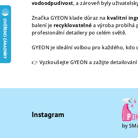
vodoodpudivost
, a zároveň byly uživatelsky
Značka GYEON klade důraz na
kvalitní in
balení je
recyklovatelné
a výroba probíhá p
profesionální detailery po celém světě.
GYEON je ideální volbou pro každého, kdo 
👉 Vyzkoušejte GYEON a zažijte detailování
Z
á
Instagram
p
by SMA
a