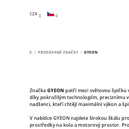
Přejít
na
CZK
obsah
/
PRODÁVANÉ ZNAČKY
/
GYEON
DOMŮ
Značka
GYEON
patří mezi světovou špičku v
díky pokročilým technologiím, preciznímu 
nadšenci, kteří chtějí maximální výkon a šp
V nabídce GYEON najdete širokou škálu prod
prostředky na kola a motorový prostor. Pr