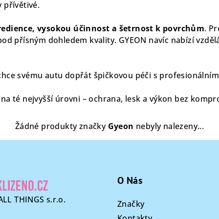
 přívětivé.
gredience, vysokou účinnost a šetrnost k povrchům
. P
od přísným dohledem kvality. GYEON navíc nabízí vzdělá
chce svému autu dopřát špičkovou péči s profesionální
 na té nejvyšší úrovni – ochrana, lesk a výkon bez kompr
Žádné produkty značky
Gyeon
nebyly nalezeny...
O Nás
LL THINGS s.r.o.
Značky
Kontakty