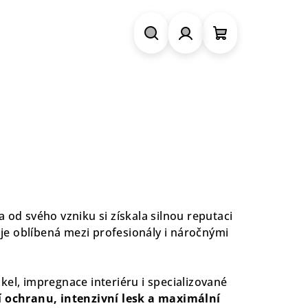
Hledat
Přihlášení
Nákupní
košík
 od svého vzniku si získala silnou reputaci
je oblíbená mezi profesionály i náročnými
el, impregnace interiéru i specializované
í ochranu, intenzivní lesk a maximální